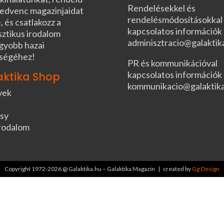
Rendelésekkel és
edvenc magazinjaidat
rendelésmódosításokkal
, és csatlakozz a
kapcsolatos információk
sztikus irodalom
adminisztracio@galaktik
gyobb hazai
ségéhez!
PR és kommunikációval
kapcsolatos információk
aktika Shop
kommunikacio@galaktik
vek
sy
rodalom
Copyright 1972-2026 @ Galaktika.hu – Galaktika Magazin | created by
Gg:Design