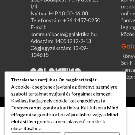
I/4.
meg k
Nyitva: H-P 10:00-16:00
online
Telefonszám: +36 1 457-0250
fanta
E-mail:
legna
kommunikacio@galaktika.hu
közös
Adószám: 14051212-2-13
Gal
Cégjegyzékszám: 13-09-
134615
Köny
Sci-fi
Fanta
Szépi
Tiszteletben tartjuk az Ön magánszféráját
A cookie-k segítenek javítani az élményt, személyre
szabott tartalmat nyújtani és forgalmat elemezni.
Kiválaszthatja, mely cookie-kat engedélyezi a
Testreszabás
gombra kattintva. Kattintson a
Mind
elfogadása
gombra a hozzájáruláshoz vagy a
Mind
elutasítása
gombra a nem alapvető cookie-k
elutasításához.