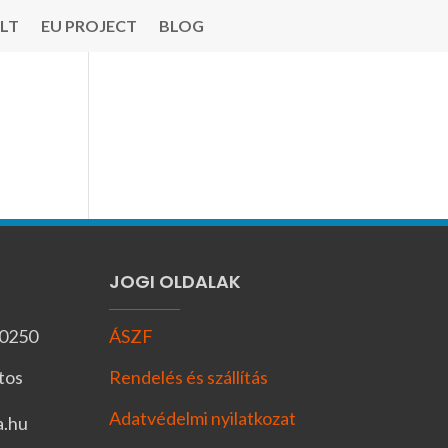
LT
EU PROJECT
BLOG
JOGI OLDALAK
-0250
ÁSZF
tos
Rendelés és szállítás
Adatvédelmi nyilatkozat
a.hu