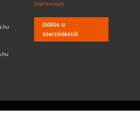
Impresszum
Elállás a
a.hu
szerződéstől
a.hu