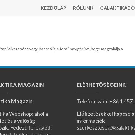
KEZDŐLAP
RÓLUNK
GALAKTIKABO
tani a keresést vagy használja a fenti navigációt, hogy megtalálja a
KTIKA MAGAZIN
ELÉRHETŐSÉGEINK
tika Magazin
Telefonszám: +36 1 457
tika Webshop: ahol a
Előfizetésekkel kapcsola
let és a valóság
információk
ozik. Fedezd fel egyedi
szerkesztoseg@galaktik
kínálatunkat, rendeld