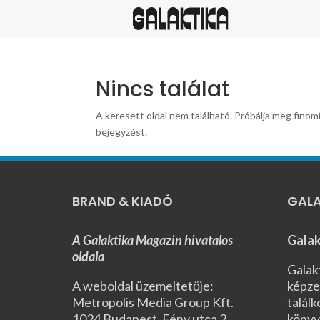
Nincs találat
A keresett oldal nem található. Próbálja meg finomí
bejegyzést.
BRAND & KIADÓ
GALA
A Galaktika Magazin hivatalos
Galak
oldala
Galak
A weboldal üzemeltetője:
képze
Metropolis Media Group Kft.
találk
1024 Budapest, Fény utca 2.,
könyv