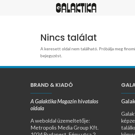
Nincs találat
A keresett oldal nem található. Próbálja meg finomí
bejegyzést.
BRAND & KIADÓ
GALA
A Galaktika Magazin hivatalos
Galak
oldala
Galak
A weboldal üzemeltetője:
képze
Metropolis Media Group Kft.
találk
1024 Budapest, Fény utca 2.,
könyv