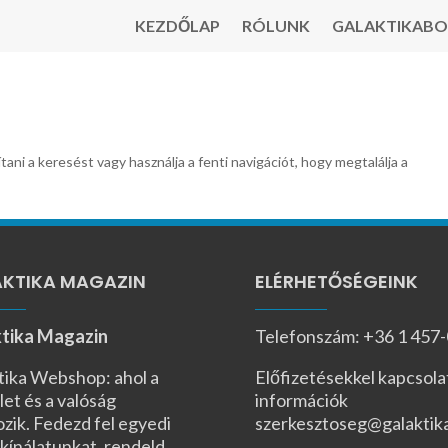
KEZDŐLAP
RÓLUNK
GALAKTIKABO
tani a keresést vagy használja a fenti navigációt, hogy megtalálja a
KTIKA MAGAZIN
ELÉRHETŐSÉGEINK
tika Magazin
Telefonszám: +36 1 457
tika Webshop: ahol a
Előfizetésekkel kapcsola
let és a valóság
információk
ozik. Fedezd fel egyedi
szerkesztoseg@galaktik
kínálatunkat, rendeld