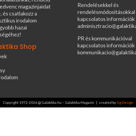
Rendelésekkel és
edvenc magazinjaidat
rendelésmódosításokkal
, és csatlakozz a
kapcsolatos információk
sztikus irodalom
adminisztracio@galaktik
gyobb hazai
ségéhez!
PR és kommunikációval
kapcsolatos információk
aktika Shop
kommunikacio@galaktik
vek
sy
rodalom
Copyright 1972-2026 @ Galaktika.hu – Galaktika Magazin | created by
Gg:Design