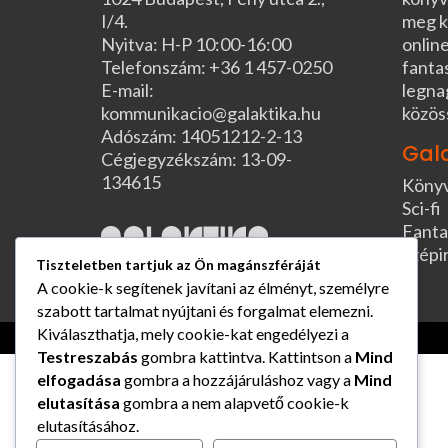
I/4.
meg k
Nyitva: H-P 10:00-16:00
online
Telefonszám: +36 1 457-0250
fanta
E-mail:
legna
kommunikacio@galaktika.hu
közös
Adószám: 14051212-2-13
Gal
Cégjegyzékszám: 13-09-
134615
Köny
Sci-fi
Fanta
Szépi
Tiszteletben tartjuk az Ön magánszféráját
A cookie-k segítenek javítani az élményt, személyre
szabott tartalmat nyújtani és forgalmat elemezni.
Kiválaszthatja, mely cookie-kat engedélyezi a
Testreszabás
gombra kattintva. Kattintson a
Mind
elfogadása
gombra a hozzájáruláshoz vagy a
Mind
elutasítása
gombra a nem alapvető cookie-k
elutasításához.