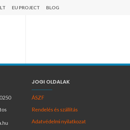
LT
EU PROJECT
BLOG
JOGI OLDALAK
-0250
ÁSZF
tos
Rendelés és szállítás
Adatvédelmi nyilatkozat
a.hu