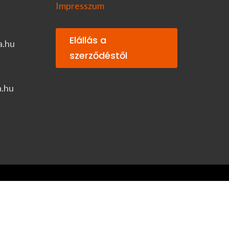
Impresszum
Elállás a
a.hu
szerződéstől
a.hu