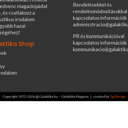
Rendelésekkel és
edvenc magazinjaidat
rendelésmódosításokkal
, és csatlakozz a
kapcsolatos információk
sztikus irodalom
adminisztracio@galaktik
gyobb hazai
ségéhez!
PR és kommunikációval
kapcsolatos információk
aktika Shop
kommunikacio@galaktik
vek
sy
rodalom
Copyright 1972-2026 @ Galaktika.hu – Galaktika Magazin | created by
Gg:Design