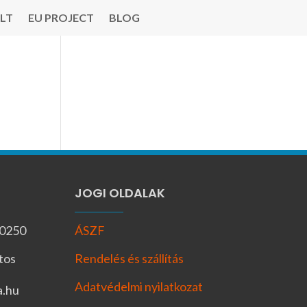
LT
EU PROJECT
BLOG
JOGI OLDALAK
-0250
ÁSZF
tos
Rendelés és szállítás
Adatvédelmi nyilatkozat
a.hu