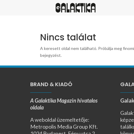
Nincs találat
A keresett oldal nem található. Próbálja meg finomí
bejegyzést.
BRAND & KIADÓ
GALA
A Galaktika Magazin hivatalos
Galak
oldala
Galak
A weboldal üzemeltetője:
képze
Metropolis Media Group Kft.
találk
1024 Budapest, Fény utca 2.,
könyv