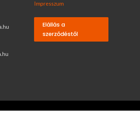
Impresszum
Elállás a
a.hu
szerződéstől
a.hu