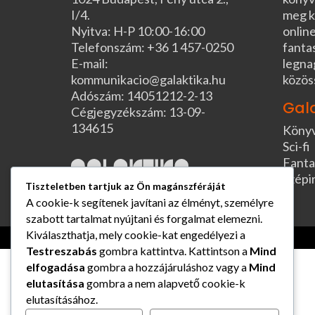
I/4.
meg k
Nyitva: H-P 10:00-16:00
online
Telefonszám: +36 1 457-0250
fanta
E-mail:
legna
kommunikacio@galaktika.hu
közös
Adószám: 14051212-2-13
Gal
Cégjegyzékszám: 13-09-
134615
Köny
Sci-fi
Fanta
Szépi
Tiszteletben tartjuk az Ön magánszféráját
A cookie-k segítenek javítani az élményt, személyre
szabott tartalmat nyújtani és forgalmat elemezni.
Kiválaszthatja, mely cookie-kat engedélyezi a
Testreszabás
gombra kattintva. Kattintson a
Mind
elfogadása
gombra a hozzájáruláshoz vagy a
Mind
elutasítása
gombra a nem alapvető cookie-k
elutasításához.