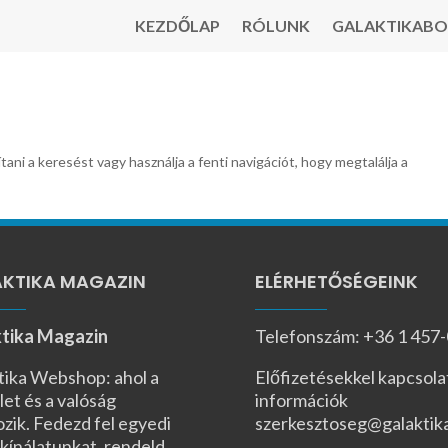
KEZDŐLAP
RÓLUNK
GALAKTIKABO
tani a keresést vagy használja a fenti navigációt, hogy megtalálja a
KTIKA MAGAZIN
ELÉRHETŐSÉGEINK
tika Magazin
Telefonszám: +36 1 457
tika Webshop: ahol a
Előfizetésekkel kapcsola
let és a valóság
információk
ozik. Fedezd fel egyedi
szerkesztoseg@galaktik
kínálatunkat, rendeld