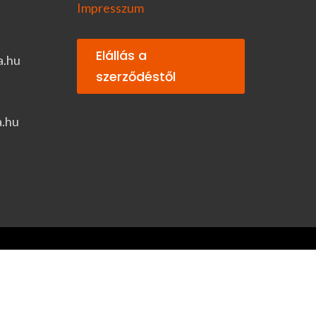
Impresszum
Elállás a
a.hu
szerződéstől
a.hu