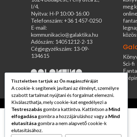
I/4.
meg k
Nyitva: H-P 10:00-16:00
online
Telefonszám: +36 1 457-0250
fanta
E-mail:
legna
kommunikacio@galaktika.hu
közös
Adószám: 14051212-2-13
Gal
Cégjegyzékszám: 13-09-
134615
Köny
Sci-fi
Fanta
Szépi
Tiszteletben tartjuk az Ön magánszféráját
A cookie-k segítenek javítani az élményt, személyre
szabott tartalmat nyújtani és forgalmat elemezni.
Kiválaszthatja, mely cookie-kat engedélyezi a
Testreszabás
gombra kattintva. Kattintson a
Mind
elfogadása
gombra a hozzájáruláshoz vagy a
Mind
elutasítása
gombra a nem alapvető cookie-k
elutasításához.