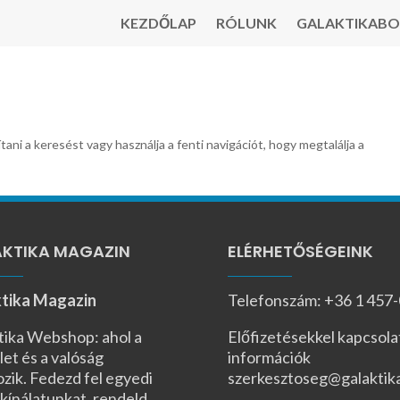
KEZDŐLAP
RÓLUNK
GALAKTIKABO
tani a keresést vagy használja a fenti navigációt, hogy megtalálja a
KTIKA MAGAZIN
ELÉRHETŐSÉGEINK
tika Magazin
Telefonszám: +36 1 457
tika Webshop: ahol a
Előfizetésekkel kapcsola
let és a valóság
információk
ozik. Fedezd fel egyedi
szerkesztoseg@galaktik
kínálatunkat, rendeld