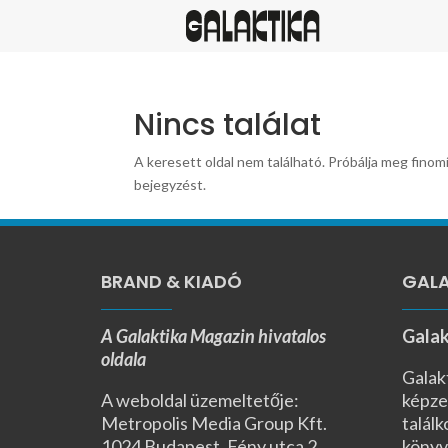
Nincs találat
A keresett oldal nem található. Próbálja meg finomí
bejegyzést.
BRAND & KIADÓ
GALA
A Galaktika Magazin hivatalos
Galak
oldala
Galak
A weboldal üzemeltetője:
képze
Metropolis Media Group Kft.
találk
1024 Budapest, Fény utca 2.,
könyv