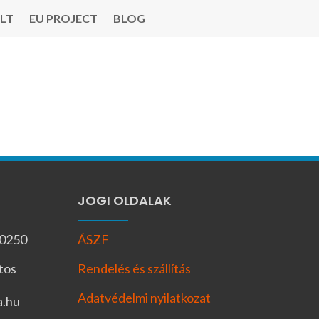
LT
EU PROJECT
BLOG
JOGI OLDALAK
-0250
ÁSZF
tos
Rendelés és szállítás
Adatvédelmi nyilatkozat
a.hu