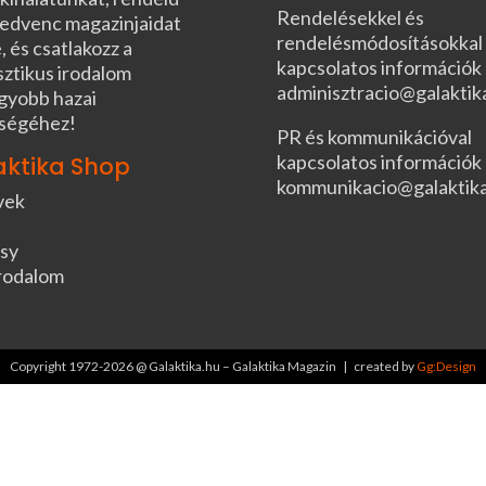
Rendelésekkel és
edvenc magazinjaidat
rendelésmódosításokkal
, és csatlakozz a
kapcsolatos információk
sztikus irodalom
adminisztracio@galaktik
gyobb hazai
ségéhez!
PR és kommunikációval
kapcsolatos információk
aktika Shop
kommunikacio@galaktik
vek
sy
rodalom
Copyright 1972-2026 @ Galaktika.hu – Galaktika Magazin | created by
Gg:Design