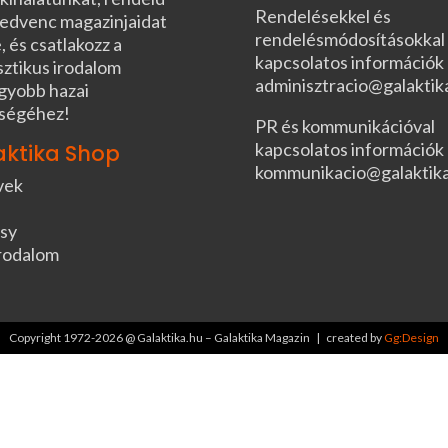
Rendelésekkel és
edvenc magazinjaidat
rendelésmódosításokkal
, és csatlakozz a
kapcsolatos információk
sztikus irodalom
adminisztracio@galaktik
gyobb hazai
ségéhez!
PR és kommunikációval
kapcsolatos információk
aktika Shop
kommunikacio@galaktik
vek
sy
rodalom
Copyright 1972-2026 @ Galaktika.hu – Galaktika Magazin | created by
Gg:Design