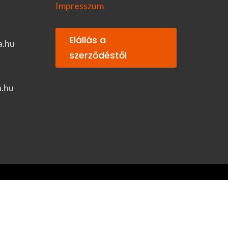
Impresszum
Elállás a
a.hu
szerződéstől
a.hu