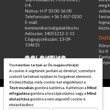
I/4.
meg k
Nyitva: H-P 10:00-16:00
online
Telefonszám: +36 1 457-0250
fanta
E-mail:
legna
kommunikacio@galaktika.hu
közös
Adószám: 14051212-2-13
Gal
Cégjegyzékszám: 13-09-
134615
Köny
Sci-fi
Fanta
Szépi
Tiszteletben tartjuk az Ön magánszféráját
A cookie-k segítenek javítani az élményt, személyre
szabott tartalmat nyújtani és forgalmat elemezni.
Kiválaszthatja, mely cookie-kat engedélyezi a
Testreszabás
gombra kattintva. Kattintson a
Mind
elfogadása
gombra a hozzájáruláshoz vagy a
Mind
elutasítása
gombra a nem alapvető cookie-k
elutasításához.