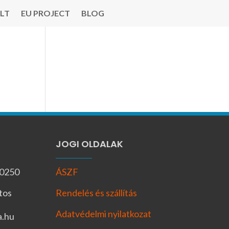
LT
EU PROJECT
BLOG
JOGI OLDALAK
-0250
ÁSZF
tos
Rendelés és szállítás
Adatvédelmi nyilatkozat
a.hu