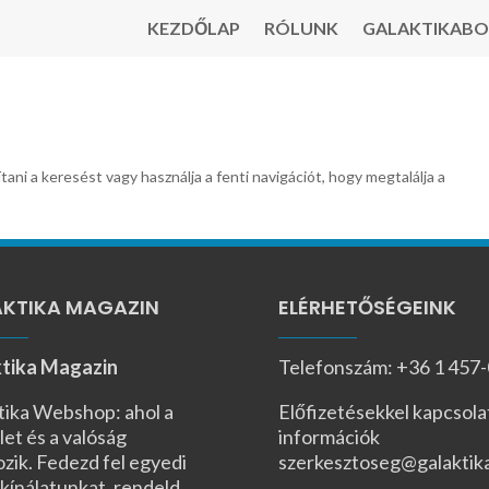
KEZDŐLAP
RÓLUNK
GALAKTIKABO
tani a keresést vagy használja a fenti navigációt, hogy megtalálja a
KTIKA MAGAZIN
ELÉRHETŐSÉGEINK
tika Magazin
Telefonszám: +36 1 457
tika Webshop: ahol a
Előfizetésekkel kapcsola
let és a valóság
információk
ozik. Fedezd fel egyedi
szerkesztoseg@galaktik
kínálatunkat, rendeld