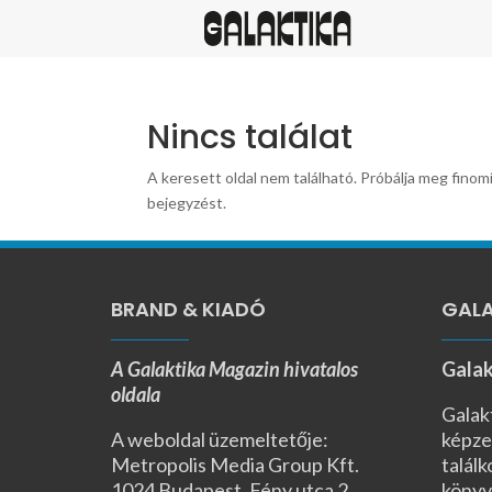
Nincs találat
A keresett oldal nem található. Próbálja meg finomí
bejegyzést.
BRAND & KIADÓ
GALA
A Galaktika Magazin hivatalos
Galak
oldala
Galak
A weboldal üzemeltetője:
képze
Metropolis Media Group Kft.
találk
1024 Budapest, Fény utca 2.,
könyv