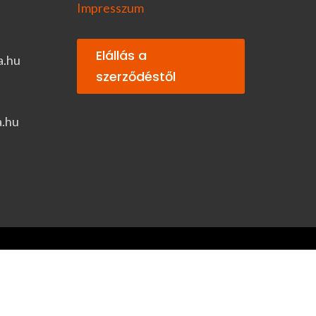
Impresszum
Elállás a
a.hu
szerződéstől
a.hu