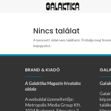
Nincs találat
A keresett oldal nem található. Próbálja meg finomí
bejegyzést.
BRAND & KIADÓ
GALA
A Galaktika Magazin hivatalos
Galak
oldala
Galak
A weboldal üzemeltetője:
képze
Metropolis Media Group Kft.
találk
1024 Budapest, Fény utca 2.,
könyv