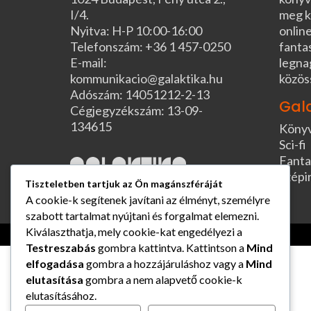
I/4.
meg k
Nyitva: H-P 10:00-16:00
online
Telefonszám: +36 1 457-0250
fanta
E-mail:
legna
kommunikacio@galaktika.hu
közös
Adószám: 14051212-2-13
Gal
Cégjegyzékszám: 13-09-
134615
Köny
Sci-fi
Fanta
Szépi
Tiszteletben tartjuk az Ön magánszféráját
A cookie-k segítenek javítani az élményt, személyre
szabott tartalmat nyújtani és forgalmat elemezni.
Kiválaszthatja, mely cookie-kat engedélyezi a
Testreszabás
gombra kattintva. Kattintson a
Mind
elfogadása
gombra a hozzájáruláshoz vagy a
Mind
elutasítása
gombra a nem alapvető cookie-k
elutasításához.