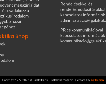
Rendelésekkel és
edvenc magazinjaidat
rendelésmódosításokkal
, és csatlakozz a
kapcsolatos információk
sztikus irodalom
adminisztracio@galaktik
gyobb hazai
ségéhez!
PR és kommunikációval
kapcsolatos információk
aktika Shop
kommunikacio@galaktik
vek
sy
rodalom
Copyright 1972-2026 @ Galaktika.hu – Galaktika Magazin | created by
Gg:Design