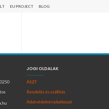
LT
EU PROJECT
BLOG
JOGI OLDALAK
-0250
ÁSZF
tos
Rendelés és szállítás
Adatvédelmi nyilatkozat
a.hu