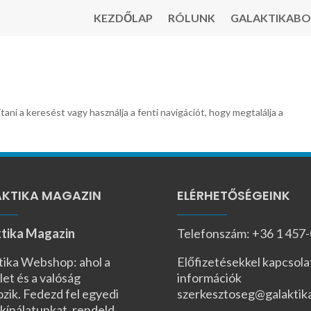
KEZDŐLAP
RÓLUNK
GALAKTIKABO
tani a keresést vagy használja a fenti navigációt, hogy megtalálja a
KTIKA MAGAZIN
ELÉRHETŐSÉGEINK
tika Magazin
Telefonszám: +36 1 457
tika Webshop: ahol a
Előfizetésekkel kapcsola
let és a valóság
információk
ozik. Fedezd fel egyedi
szerkesztoseg@galaktik
kínálatunkat, rendeld