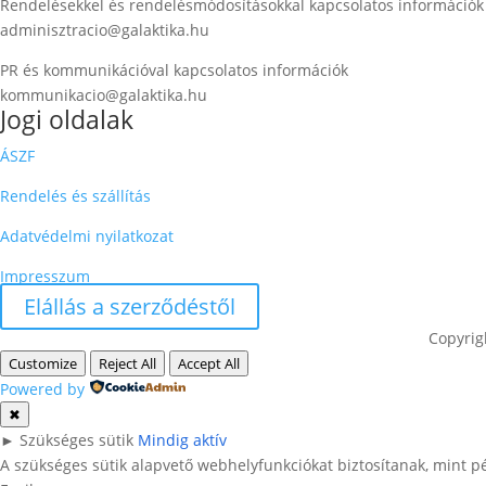
Rendelésekkel és rendelésmódosításokkal kapcsolatos információk
adminisztracio@galaktika.hu
PR és kommunikációval kapcsolatos információk
kommunikacio@galaktika.hu
Jogi oldalak
ÁSZF
Rendelés és szállítás
Adatvédelmi nyilatkozat
Impresszum
Elállás a szerződéstől
Copyrig
Customize
Reject All
Accept All
Powered by
✖
►
Szükséges sütik
Mindig aktív
A szükséges sütik alapvető webhelyfunkciókat biztosítanak, mint p