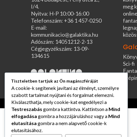
I/4.
meg k
Nyitva: H-P 10:00-16:00
online
Telefonszám: +36 1 457-0250
fanta
E-mail:
legna
kommunikacio@galaktika.hu
közös
Adószám: 14051212-2-13
Gal
Cégjegyzékszám: 13-09-
134615
Köny
Sci-fi
Fanta
Szépi
Tiszteletben tartjuk az Ön magánszféráját
A cookie-k segítenek javítani az élményt, személyre
szabott tartalmat nyújtani és forgalmat elemezni.
Kiválaszthatja, mely cookie-kat engedélyezi a
Testreszabás
gombra kattintva. Kattintson a
Mind
elfogadása
gombra a hozzájáruláshoz vagy a
Mind
elutasítása
gombra a nem alapvető cookie-k
elutasításához.