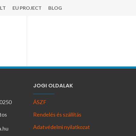
LT
EU PROJECT
BLOG
JOGI OLDALAK
-0250
ÁSZF
tos
Rendelés és szállítás
Adatvédelmi nyilatkozat
a.hu