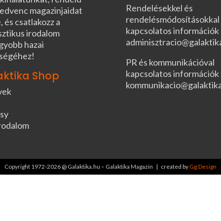
Rendelésekkel és
edvenc magazinjaidat
rendelésmódosításokkal
, és csatlakozz a
kapcsolatos információk
sztikus irodalom
adminisztracio@galaktik
gyobb hazai
ségéhez!
PR és kommunikációval
kapcsolatos információk
aktika Shop
kommunikacio@galaktik
vek
sy
rodalom
Copyright 1972-2026 @ Galaktika.hu – Galaktika Magazin | created by
Gg:Design