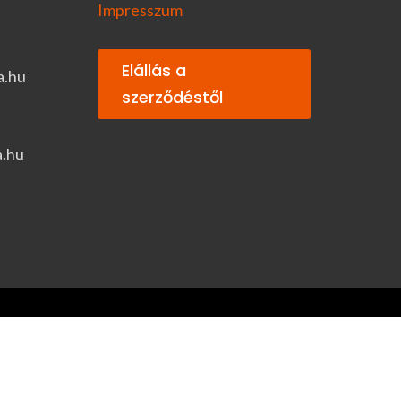
Impresszum
Elállás a
a.hu
szerződéstől
a.hu