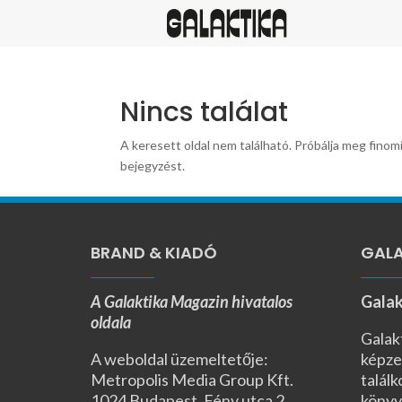
Nincs találat
A keresett oldal nem található. Próbálja meg finomí
bejegyzést.
BRAND & KIADÓ
GALA
A Galaktika Magazin hivatalos
Galak
oldala
Galak
A weboldal üzemeltetője:
képze
Metropolis Media Group Kft.
találk
1024 Budapest, Fény utca 2.,
könyv