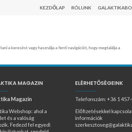
KEZDŐLAP
RÓLUNK
GALAKTIKABO
tani a keresést vagy használja a fenti navigációt, hogy megtalálja a
KTIKA MAGAZIN
ELÉRHETŐSÉGEINK
tika Magazin
Telefonszám: +36 1 457
tika Webshop: ahol a
Előfizetésekkel kapcsola
let és a valóság
információk
ozik. Fedezd fel egyedi
szerkesztoseg@galaktik
kínálatunkat, rendeld