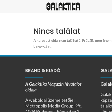
Nincs találat
A keresett oldal nem található. Próbálja meg finomí
bejegyzést.
BRAND & KIADÓ
GALA
A Galaktika Magazin hivatalos
Galak
oldala
Galak
A weboldal üzemeltetője:
képze
Metropolis Media Group Kft.
találk
1024 Budapest, Fény utca 2.,
könyv