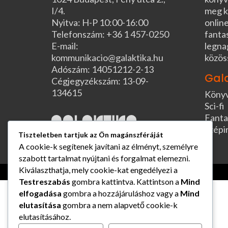
I/4.
meg k
Nyitva: H-P 10:00-16:00
online
Telefonszám: +36 1 457-0250
fanta
E-mail:
legna
kommunikacio@galaktika.hu
közös
Adószám: 14051212-2-13
Gal
Cégjegyzékszám: 13-09-
134615
Köny
Sci-fi
Fanta
Szépi
Tiszteletben tartjuk az Ön magánszféráját
A cookie-k segítenek javítani az élményt, személyre
szabott tartalmat nyújtani és forgalmat elemezni.
Kiválaszthatja, mely cookie-kat engedélyezi a
Testreszabás
gombra kattintva. Kattintson a
Mind
elfogadása
gombra a hozzájáruláshoz vagy a
Mind
elutasítása
gombra a nem alapvető cookie-k
elutasításához.