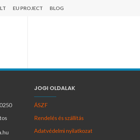
LT
EU PROJECT
BLOG
JOGI OLDALAK
-0250
ÁSZF
tos
Rendelés és szállítás
Adatvédelmi nyilatkozat
a.hu