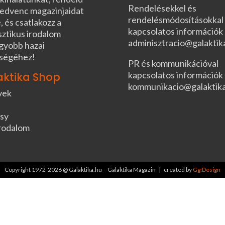
Rendelésekkel és
edvenc magazinjaidat
rendelésmódosításokkal
, és csatlakozz a
kapcsolatos információk
sztikus irodalom
adminisztracio@galaktik
gyobb hazai
ségéhez!
PR és kommunikációval
kapcsolatos információk
aktika Shop
kommunikacio@galaktik
vek
sy
rodalom
Copyright 1972-2026 @ Galaktika.hu – Galaktika Magazin | created by
Gg:Design