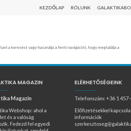
KEZDŐLAP
RÓLUNK
GALAKTIKABO
tani a keresést vagy használja a fenti navigációt, hogy megtalálja a
KTIKA MAGAZIN
ELÉRHETŐSÉGEINK
tika Magazin
Telefonszám: +36 1 457
tika Webshop: ahol a
Előfizetésekkel kapcsola
let és a valóság
információk
ozik. Fedezd fel egyedi
szerkesztoseg@galaktik
kínálatunkat, rendeld