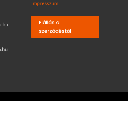
Impresszum
Elállás a
a.hu
szerződéstől
a.hu