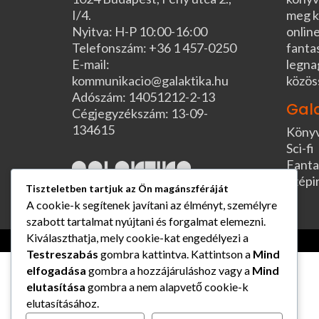
I/4.
meg k
Nyitva: H-P 10:00-16:00
online
Telefonszám: +36 1 457-0250
fanta
E-mail:
legna
kommunikacio@galaktika.hu
közös
Adószám: 14051212-2-13
Gal
Cégjegyzékszám: 13-09-
134615
Köny
Sci-fi
Fanta
Szépi
Tiszteletben tartjuk az Ön magánszféráját
A cookie-k segítenek javítani az élményt, személyre
szabott tartalmat nyújtani és forgalmat elemezni.
Kiválaszthatja, mely cookie-kat engedélyezi a
Testreszabás
gombra kattintva. Kattintson a
Mind
elfogadása
gombra a hozzájáruláshoz vagy a
Mind
elutasítása
gombra a nem alapvető cookie-k
elutasításához.