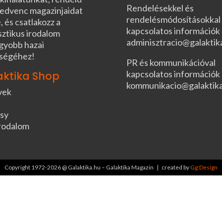
Rendelésekkel és
edvenc magazinjaidat
rendelésmódosításokkal
, és csatlakozz a
kapcsolatos információk
sztikus irodalom
adminisztracio@galaktik
gyobb hazai
ségéhez!
PR és kommunikációval
kapcsolatos információk
aktika Shop
kommunikacio@galaktik
vek
sy
rodalom
Copyright 1972-2026 @ Galaktika.hu – Galaktika Magazin | created by
Gg:Design