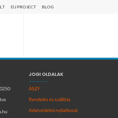
LT
EU PROJECT
BLOG
JOGI OLDALAK
-0250
ÁSZF
tos
Rendelés és szállítás
Adatvédelmi nyilatkozat
a.hu