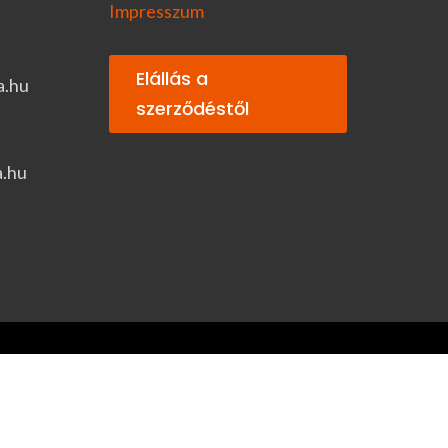
Impresszum
Elállás a
a.hu
szerződéstől
a.hu