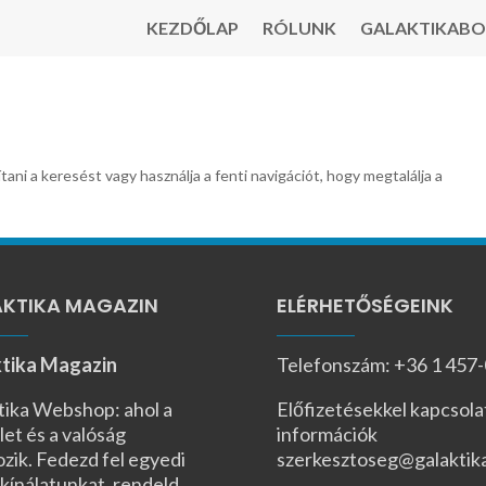
KEZDŐLAP
RÓLUNK
GALAKTIKABO
tani a keresést vagy használja a fenti navigációt, hogy megtalálja a
KTIKA MAGAZIN
ELÉRHETŐSÉGEINK
tika Magazin
Telefonszám: +36 1 457
tika Webshop: ahol a
Előfizetésekkel kapcsola
let és a valóság
információk
ozik. Fedezd fel egyedi
szerkesztoseg@galaktik
kínálatunkat, rendeld