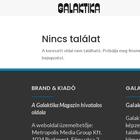
Nincs találat
A keresett oldal nem található. Próbálja meg finomí
bejegyzést.
BRAND & KIADÓ
GALA
A Galaktika Magazin hivatalos
Galak
oldala
Galak
A weboldal üzemeltetője:
képze
Metropolis Media Group Kft.
találk
1024 Budapest, Fény utca 2.,
könyv