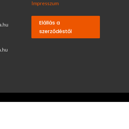
Impresszum
Elállás a
a.hu
szerződéstől
a.hu