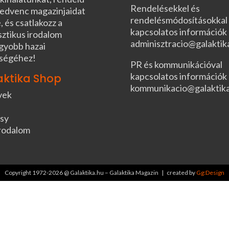
Rendelésekkel és
edvenc magazinjaidat
rendelésmódosításokkal
, és csatlakozz a
kapcsolatos információk
sztikus irodalom
adminisztracio@galaktik
gyobb hazai
ségéhez!
PR és kommunikációval
kapcsolatos információk
aktika Shop
kommunikacio@galaktik
vek
sy
rodalom
Copyright 1972-2026 @ Galaktika.hu – Galaktika Magazin | created by
Gg:Design