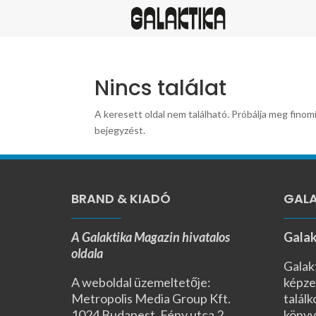
Nincs találat
A keresett oldal nem található. Próbálja meg finomí
bejegyzést.
BRAND & KIADÓ
GALA
A Galaktika Magazin hivatalos
Galak
oldala
Galak
A weboldal üzemeltetője:
képze
Metropolis Media Group Kft.
találk
1024 Budapest, Fény utca 2.,
könyv