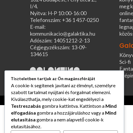
I/4.
meg k
Nyitva: H-P 10:00-16:00
online
Telefonszám: +36 1 457-0250
fanta
E-mail:
legna
kommunikacio@galaktika.hu
közös
Adószám: 14051212-2-13
Gal
Cégjegyzékszám: 13-09-
134615
Köny
Sci-fi
Fanta
Szépi
Tiszteletben tartjuk az Ön magánszféráját
A cookie-k segítenek javítani az élményt, személyre
szabott tartalmat nyújtani és forgalmat elemezni.
Kiválaszthatja, mely cookie-kat engedélyezi a
Testreszabás
gombra kattintva. Kattintson a
Mind
elfogadása
gombra a hozzájáruláshoz vagy a
Mind
elutasítása
gombra a nem alapvető cookie-k
elutasításához.