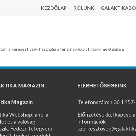
KEZDŐLAP
RÓLUNK
GALAKTIKABO
tani a keresést vagy használja a fenti navigációt, hogy megtalálja a
KTIKA MAGAZIN
ELÉRHETŐSÉGEINK
tika Magazin
Telefonszám: +36 1 457
tika Webshop: ahol a
Előfizetésekkel kapcsola
let és a valóság
információk
ozik. Fedezd fel egyedi
szerkesztoseg@galaktik
kínálatunkat, rendeld