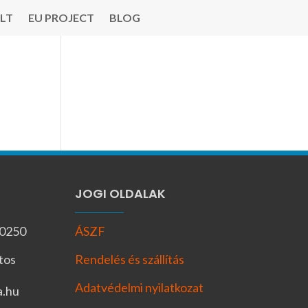
LT
EU PROJECT
BLOG
JOGI OLDALAK
-0250
ÁSZF
tos
Rendelés és szállítás
Adatvédelmi nyilatkozat
a.hu