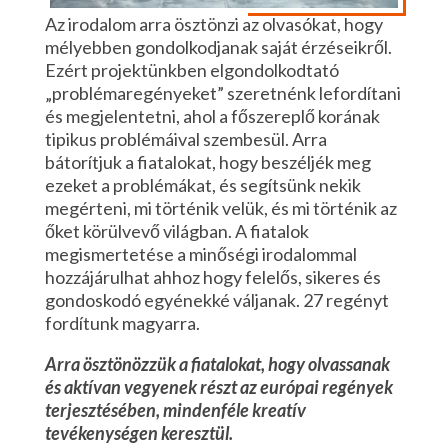
Az irodalom arra ösztönzi az olvasókat, hogy
mélyebben gondolkodjanak saját érzéseikről.
Ezért projektünkben elgondolkodtató
„problémaregényeket” szeretnénk lefordítani
és megjelentetni, ahol a főszereplő korának
tipikus problémáival szembesül. Arra
bátorítjuk a fiatalokat, hogy beszéljék meg
ezeket a problémákat, és segítsünk nekik
megérteni, mi történik velük, és mi történik az
őket körülvevő világban. A fiatalok
megismertetése a minőségi irodalommal
hozzájárulhat ahhoz hogy felelős, sikeres és
gondoskodó egyénekké váljanak. 27 regényt
fordítunk magyarra.
Arra ösztönözzük a fiatalokat, hogy olvassanak
és aktívan vegyenek részt az európai regények
terjesztésében, mindenféle kreatív
tevékenységen keresztül.