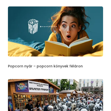
Popcorn nyár – popcorn könyvek féláron