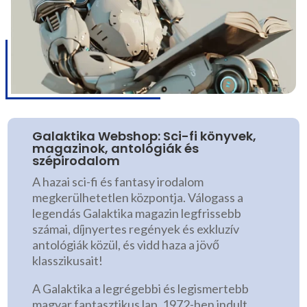
Galaktika Webshop: Sci-fi könyvek,
magazinok, antológiák és
szépirodalom
A hazai sci-fi és fantasy irodalom
megkerülhetetlen központja. Válogass a
legendás Galaktika magazin legfrissebb
számai, díjnyertes regények és exkluzív
antológiák közül, és vidd haza a jövő
klasszikusait!
A Galaktika a legrégebbi és legismertebb
magyar fantasztikus lap. 1972-ben indult