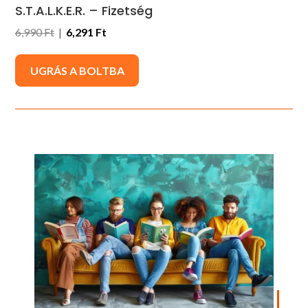
S.T.A.L.K.E.R. – Fizetség
6,990 Ft
|
6,291 Ft
UGRÁS A BOLTBA