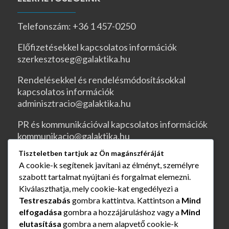
Telefonszám: +36 1 457-0250
Előfizetésekkel kapcsolatos információk
szerkesztoseg@galaktika.hu
Rendelésekkel és rendelésmódosításokkal
kapcsolatos információk
adminisztracio@galaktika.hu
PR és kommunikációval kapcsolatos információk
kommunikacio@galaktika.hu
Tiszteletben tartjuk az Ön magánszféráját
JOGI OLDALAK
A cookie-k segítenek javítani az élményt, személyre
szabott tartalmat nyújtani és forgalmat elemezni.
ÁSZF
Kiválaszthatja, mely cookie-kat engedélyezi a
Testreszabás
gombra kattintva. Kattintson a
Mind
Rendelés és szállítás
elfogadása
gombra a hozzájáruláshoz vagy a
Mind
elutasítása
gombra a nem alapvető cookie-k
Adatvédelmi nyilatkozat