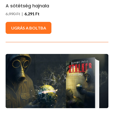
A sötétség hajnala
6,990 Ft
|
6,291 Ft
UGRÁS A BOLTBA