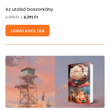
Az utolsó boszorkány
6,990 Ft
|
6,291 Ft
UGRÁS A BOLTBA