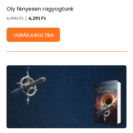
Oly fényesen ragyogtunk
6,990 Ft
|
6,291 Ft
UGRÁS A BOLTBA