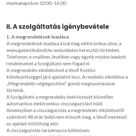
munkanapokon 10:00–16:00
II. A szolgáltatás igénybevétele
1. A megrendelések leadása
A megrendelések leadása kizárólag elektronikus úton, a
www.galaktikabolt.hu weboldalon keresztül történhet.
Telefonon, e-mailben, levélben vagy egyéb módon leadott
rendeléseket a Szolgáltató nem fogad el.
A megrendelés elküldésével a Vevő fizetési
kötelezettséggel járó ajánlatot tesz. A rendelés elküldése a
„Megrendelés véglegesítése” gomb megnyomásával
történik.
A Szolgáltató a megrendelés beérkezését követően
automatikus elektronikus visszaigazolást küld.
Amennyiben a visszaigazolás a megrendelés elküldésétől
számított 48 órán belül nem érkezik meg, a Vevő mentesül
az ajánlati kötöttség alól.
A visszaigazolás tartalmazza különösen: