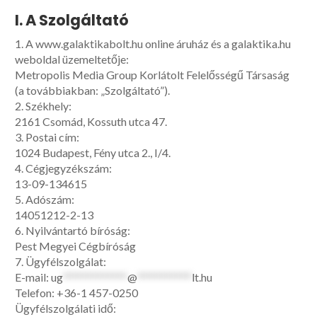
I. A Szolgáltató
1. A www.galaktikabolt.hu online áruház és a galaktika.hu
weboldal üzemeltetője:
Metropolis Media Group Korlátolt Felelősségű Társaság
(a továbbiakban: „Szolgáltató”).
2. Székhely:
2161 Csomád, Kossuth utca 47.
3. Postai cím:
1024 Budapest, Fény utca 2., I/4.
4. Cégjegyzékszám:
13-09-134615
5. Adószám:
14051212-2-13
6. Nyilvántartó bíróság:
Pest Megyei Cégbíróság
7. Ügyfélszolgálat:
E-mail:
ug
*************
@
***********
lt.hu
Telefon: +36-1 457-0250
Ügyfélszolgálati idő: