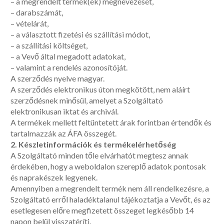
– a megrendelt termék(ek) megnevezését,
– darabszámát,
– vételárát,
– a választott fizetési és szállítási módot,
– a szállítási költséget,
– a Vevő által megadott adatokat,
– valamint a rendelés azonosítóját.
A szerződés nyelve magyar.
A szerződés elektronikus úton megkötött, nem aláírt
szerződésnek minősül, amelyet a Szolgáltató
elektronikusan iktat és archivál.
A termékek mellett feltüntetett árak forintban értendők és
tartalmazzák az ÁFA összegét.
2. Készletinformációk és termékelérhetőség
A Szolgáltató minden tőle elvárhatót megtesz annak
érdekében, hogy a weboldalon szereplő adatok pontosak
és naprakészek legyenek.
Amennyiben a megrendelt termék nem áll rendelkezésre, a
Szolgáltató erről haladéktalanul tájékoztatja a Vevőt, és az
esetlegesen előre megfizetett összeget legkésőbb 14
napon belül visszatéríti.