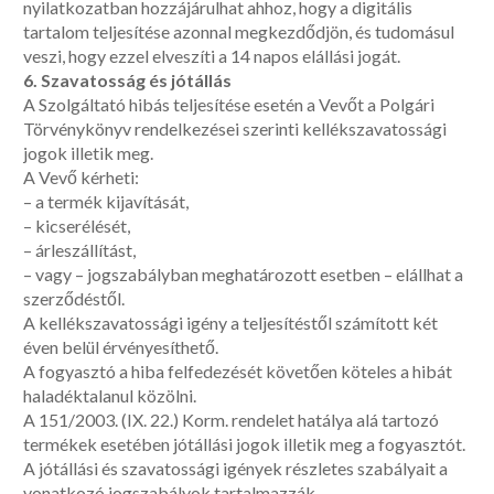
nyilatkozatban hozzájárulhat ahhoz, hogy a digitális
tartalom teljesítése azonnal megkezdődjön, és tudomásul
veszi, hogy ezzel elveszíti a 14 napos elállási jogát.
6. Szavatosság és jótállás
A Szolgáltató hibás teljesítése esetén a Vevőt a Polgári
Törvénykönyv rendelkezései szerinti kellékszavatossági
jogok illetik meg.
A Vevő kérheti:
– a termék kijavítását,
– kicserélését,
– árleszállítást,
– vagy – jogszabályban meghatározott esetben – elállhat a
szerződéstől.
A kellékszavatossági igény a teljesítéstől számított két
éven belül érvényesíthető.
A fogyasztó a hiba felfedezését követően köteles a hibát
haladéktalanul közölni.
A 151/2003. (IX. 22.) Korm. rendelet hatálya alá tartozó
termékek esetében jótállási jogok illetik meg a fogyasztót.
A jótállási és szavatossági igények részletes szabályait a
vonatkozó jogszabályok tartalmazzák.