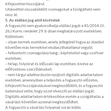
kifejezetten hozzájárul.
Utánvéttel visszaküldött csomagokat a Szolgáltató nem
vesz át.
5. Az elállási jog alóli kivételek
A fogyasztó nem gyakorolhatja elállási jogát a 45/2014. (II.
26.) Korm. rendelet 29. §-ában meghatározott esetekben.
Különösen:
– olyan termék esetében, amely jellegénél fogva az átadást
követően más termékkel elválaszthatatlanul vegyül;
– felbontott csomagolású hang-, képfelvétel vagy szoftver
esetében;
– hírlap, folyóirat és időszaki lap esetében, kivéve az
előfizetéses szerződéseket;
– nem tárgyi adathordozón nyújtott digitális adattartalom
esetében, amennyiben a teljesítés a fogyasztó előzetes,
kifejezett hozzájárulásával megkezdődött, és a fogyasztó
tudomásul vette, hogy ezzel elveszíti az elállási jogát.
Digitális adattartalom értékesítése esetén a szolgáltatás a
vásárlást követően azonnal megkezdődhet.
A fogyasztó a vásárlási folyamat során külön