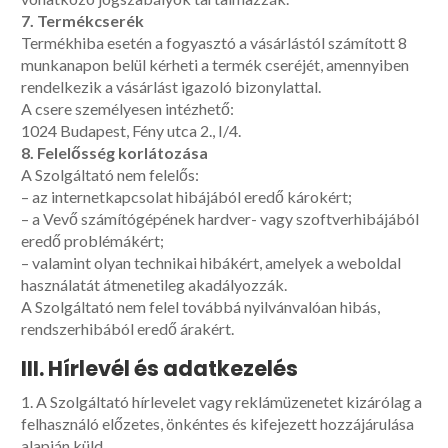
7. Termékcserék
Termékhiba esetén a fogyasztó a vásárlástól számított 8
munkanapon belül kérheti a termék cseréjét, amennyiben
rendelkezik a vásárlást igazoló bizonylattal.
A csere személyesen intézhető:
1024 Budapest, Fény utca 2., I/4.
8. Felelősség korlátozása
A Szolgáltató nem felelős:
– az internetkapcsolat hibájából eredő károkért;
– a Vevő számítógépének hardver- vagy szoftverhibájából
eredő problémákért;
– valamint olyan technikai hibákért, amelyek a weboldal
használatát átmenetileg akadályozzák.
A Szolgáltató nem felel továbbá nyilvánvalóan hibás,
rendszerhibából eredő árakért.
III. Hírlevél és adatkezelés
1. A Szolgáltató hírlevelet vagy reklámüzenetet kizárólag a
felhasználó előzetes, önkéntes és kifejezett hozzájárulása
alapján küld.