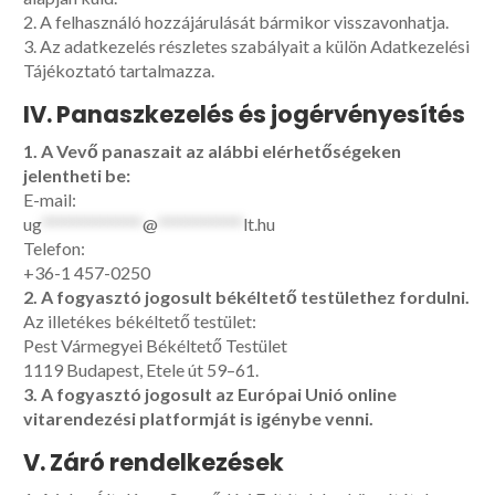
2. A felhasználó hozzájárulását bármikor visszavonhatja.
3. Az adatkezelés részletes szabályait a külön Adatkezelési
Tájékoztató tartalmazza.
IV. Panaszkezelés és jogérvényesítés
1. A Vevő panaszait az alábbi elérhetőségeken
jelentheti be:
E-mail:
ug
*************
@
***********
lt.hu
Telefon:
+36-1 457-0250
2. A fogyasztó jogosult békéltető testülethez fordulni.
Az illetékes békéltető testület:
Pest Vármegyei Békéltető Testület
1119 Budapest, Etele út 59–61.
3. A fogyasztó jogosult az Európai Unió online
vitarendezési platformját is igénybe venni.
V. Záró rendelkezések