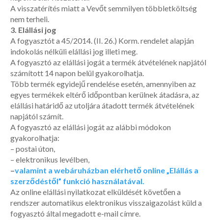
A visszatérítés miatt a Vevőt semmilyen többletköltség
nem terheli.
3. Elállási jog
A fogyasztót a 45/2014. (II. 26.) Korm. rendelet alapján
indokolás nélküli elállási jog illeti meg.
A fogyasztó az elállási jogát a termék átvételének napjától
számított 14 napon belül gyakorolhatja.
Több termék egyidejű rendelése esetén, amennyiben az
egyes termékek eltérő időpontban kerülnek átadásra, az
elállási határidő az utoljára átadott termék átvételének
napjától számít.
A fogyasztó az elállási jogát az alábbi módokon
gyakorolhatja:
– postai úton,
– elektronikus levélben,
–
valamint a webáruházban elérhető online „Elállás a
szerződéstől” funkció használatával.
Az online elállási nyilatkozat elküldését követően a
rendszer automatikus elektronikus visszaigazolást küld a
fogyasztó által megadott e-mail címre.