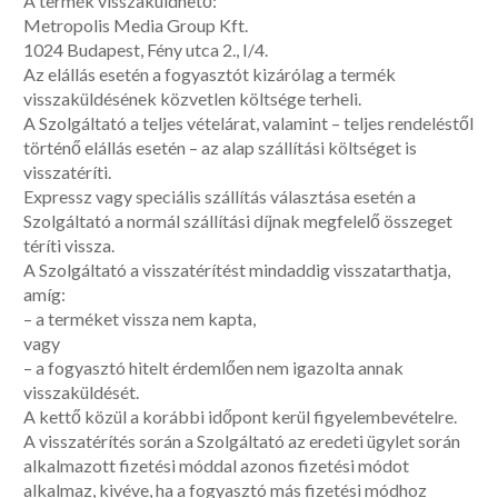
A termék visszaküldhető:
Metropolis Media Group Kft.
1024 Budapest, Fény utca 2., I/4.
Az elállás esetén a fogyasztót kizárólag a termék
visszaküldésének közvetlen költsége terheli.
A Szolgáltató a teljes vételárat, valamint – teljes rendeléstől
történő elállás esetén – az alap szállítási költséget is
visszatéríti.
Expressz vagy speciális szállítás választása esetén a
Szolgáltató a normál szállítási díjnak megfelelő összeget
téríti vissza.
A Szolgáltató a visszatérítést mindaddig visszatarthatja,
amíg:
– a terméket vissza nem kapta,
vagy
– a fogyasztó hitelt érdemlően nem igazolta annak
visszaküldését.
A kettő közül a korábbi időpont kerül figyelembevételre.
A visszatérítés során a Szolgáltató az eredeti ügylet során
alkalmazott fizetési móddal azonos fizetési módot
alkalmaz, kivéve, ha a fogyasztó más fizetési módhoz