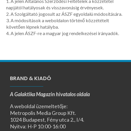
1. A jelen Általános Szerződési Feltételek a közzététel
napjától hatályosak és visszavonásig érvényesek.
2. A Szolgáltató jogosult az ÁSZF egyoldalú módosítására.
3. A módosítások a weboldalon történő közzétételt
követően lépnek hatályba.
4. A jelen ÁSZF-re a magyar jog rendelkezései irányadók.
BRAND & KIADÓ
A Galaktika Magazin hivatalos oldala
A weboldal üzemeltetője:
Metropolis Media Group Kft.
1024 Budapest, Fény utca 2., I/4.
Nyitva: H-P 10:00-16:00