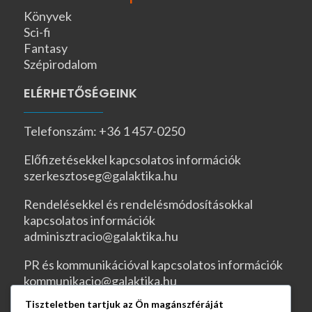
Könyvek
Sci-fi
Fantasy
Szépirodalom
ELÉRHETŐSÉGEINK
Telefonszám: +36 1 457-0250
Előfizetésekkel kapcsolatos információk
szerkesztoseg@galaktika.hu
Rendelésekkel és rendelésmódosításokkal
kapcsolatos információk
adminisztracio@galaktika.hu
PR és kommunikációval kapcsolatos információk
kommunikacio@galaktika.hu
Tiszteletben tartjuk az Ön magánszféráját
JOGI OLDALAK