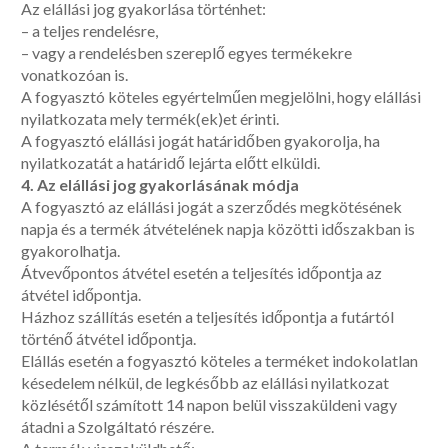
Az elállási jog gyakorlása történhet:
– a teljes rendelésre,
– vagy a rendelésben szereplő egyes termékekre
vonatkozóan is.
A fogyasztó köteles egyértelműen megjelölni, hogy elállási
nyilatkozata mely termék(ek)et érinti.
A fogyasztó elállási jogát határidőben gyakorolja, ha
nyilatkozatát a határidő lejárta előtt elküldi.
4. Az elállási jog gyakorlásának módja
A fogyasztó az elállási jogát a szerződés megkötésének
napja és a termék átvételének napja közötti időszakban is
gyakorolhatja.
Átvevőpontos átvétel esetén a teljesítés időpontja az
átvétel időpontja.
Házhoz szállítás esetén a teljesítés időpontja a futártól
történő átvétel időpontja.
Elállás esetén a fogyasztó köteles a terméket indokolatlan
késedelem nélkül, de legkésőbb az elállási nyilatkozat
közlésétől számított 14 napon belül visszaküldeni vagy
átadni a Szolgáltató részére.