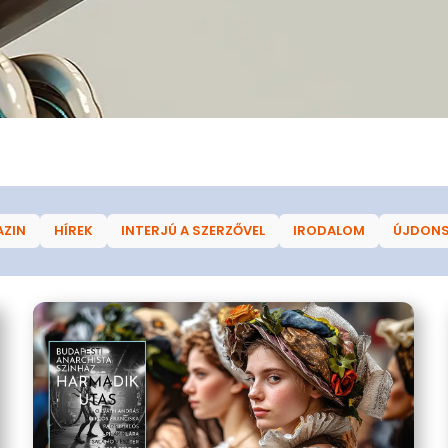
AZIN
HÍREK
INTERJÚ A SZERZŐVEL
IRODALOM
ÚJDON