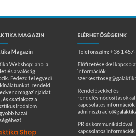
KTIKA MAGAZIN
ELÉRHETŐSÉGEINK
tika Magazin
Telefonszám: +36 1 457
tika Webshop: ahol a
Előfizetésekkel kapcsola
let és a valóság
információk
ozik. Fedezd fel egyedi
szerkesztoseg@galaktik
kínálatunkat, rendeld
Rendelésekkel és
edvenc magazinjaidat
rendelésmódosításokkal
, és csatlakozz a
kapcsolatos információk
sztikus irodalom
adminisztracio@galaktik
gyobb hazai
ségéhez!
PR és kommunikációval
kapcsolatos információk
aktika Shop