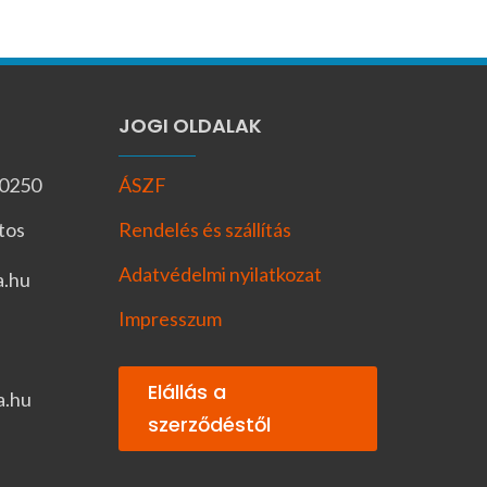
JOGI OLDALAK
-0250
ÁSZF
tos
Rendelés és szállítás
Adatvédelmi nyilatkozat
a.hu
Impresszum
Elállás a
a.hu
szerződéstől