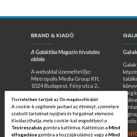
BRAND & KIADÓ
GALA
A Galaktika Magazin hivatalos
Galak
oldala
Galak
A weboldal üzemeltetője:
képze
Metropolis Media Group Kft.
találk
1024 Budapest, Fény utca 2.,
könyv
I/4.
meg k
Nyitva: H-P 10:00-16:00
online
Tiszteletben tartjuk az Ön magánszféráját
Telefonszám: +36 1 457-0250
fanta
A cookie-k segítenek javítani az élményt, személyre
E-mail:
legna
szabott tartalmat nyújtani és forgalmat elemezni.
kommunikacio@galaktika.hu
közös
Kiválaszthatja, mely cookie-kat engedélyezi a
Adószám: 14051212-2-13
Testreszabás
gombra kattintva. Kattintson a
Mind
Gal
Cégjegyzékszám: 13-09-
elfogadása
gombra a hozzájáruláshoz vagy a
Mind