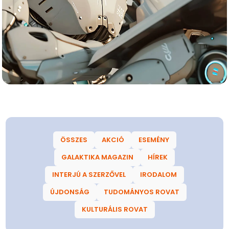
ÖSSZES
AKCIÓ
ESEMÉNY
GALAKTIKA MAGAZIN
HÍREK
INTERJÚ A SZERZŐVEL
IRODALOM
ÚJDONSÁG
TUDOMÁNYOS ROVAT
KULTURÁLIS ROVAT