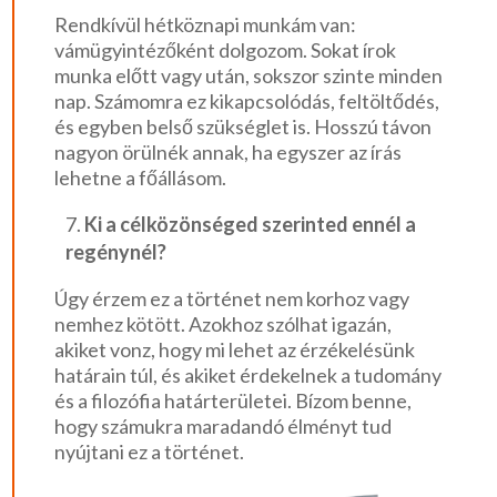
Rendkívül hétköznapi munkám van:
vámügyintézőként dolgozom. Sokat írok
munka előtt vagy után, sokszor szinte minden
nap. Számomra ez kikapcsolódás, feltöltődés,
és egyben belső szükséglet is. Hosszú távon
nagyon örülnék annak, ha egyszer az írás
lehetne a főállásom.
Ki a célközönséged szerinted ennél a
regénynél?
Úgy érzem ez a történet nem korhoz vagy
nemhez kötött. Azokhoz szólhat igazán,
akiket vonz, hogy mi lehet az érzékelésünk
határain túl, és akiket érdekelnek a tudomány
és a filozófia határterületei. Bízom benne,
hogy számukra maradandó élményt tud
nyújtani ez a történet.