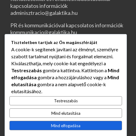
kapcsolatos információk
adminisztracio@galaktika.hu
PR és kommunikációval kapcsolatos információk
kommunikacio@galaktika.hu
Tiszteletben tartjuk az Ön magánszféráját
JOGI OLDALAK
A cookie-k segítenek javítani az élményt, személyre
szabott tartalmat nyújtani és forgalmat elemezni.
ÁSZF
Kiválaszthatja, mely cookie-kat engedélyezi a
Testreszabás
gombra kattintva. Kattintson a
Mind
Rendelés és szállítás
elfogadása
gombra a hozzájáruláshoz vagy a
Mind
elutasítása
gombra a nem alapvető cookie-k
Adatvédelmi nyilatkozat
elutasításához.
Impresszum
Testreszabás
Mind elutasítása
Elállás a szerződéstől
Mind elfogadása