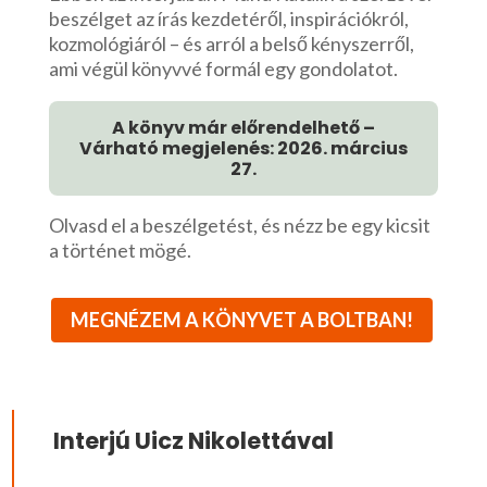
beszélget az írás kezdetéről, inspirációkról,
kozmológiáról – és arról a belső kényszerről,
ami végül könyvvé formál egy gondolatot.
A könyv már előrendelhető –
Várható megjelenés: 2026. március
27.
Olvasd el a beszélgetést, és nézz be egy kicsit
a történet mögé.
MEGNÉZEM A KÖNYVET A BOLTBAN!
Interjú Uicz Nikolettával