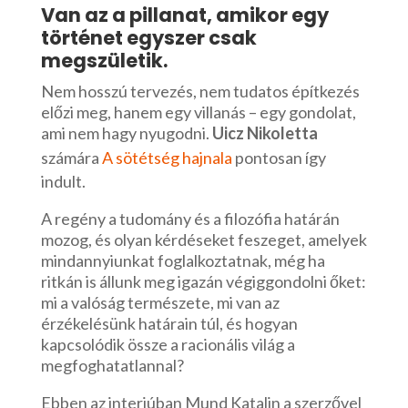
Van az a pillanat, amikor egy
történet egyszer csak
megszületik.
Nem hosszú tervezés, nem tudatos építkezés
előzi meg, hanem egy villanás – egy gondolat,
ami nem hagy nyugodni.
Uicz Nikoletta
számára
A sötétség hajnala
pontosan így
indult.
A regény a tudomány és a filozófia határán
mozog, és olyan kérdéseket feszeget, amelyek
mindannyiunkat foglalkoztatnak, még ha
ritkán is állunk meg igazán végiggondolni őket:
mi a valóság természete, mi van az
érzékelésünk határain túl, és hogyan
kapcsolódik össze a racionális világ a
megfoghatatlannal?
Ebben az interjúban Mund Katalin a szerzővel