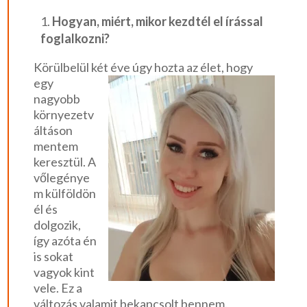
Hogyan, miért, mikor kezdtél el írással
foglalkozni?
Körülbelül két éve úgy hozta az élet, hogy
egy
nagyobb
környezetv
áltáson
mentem
keresztül. A
vőlegénye
m külföldön
él és
dolgozik,
így azóta én
is sokat
vagyok kint
vele. Ez a
változás valamit bekapcsolt bennem.