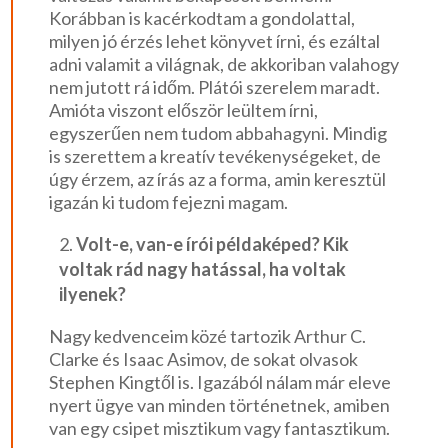
Korábban is kacérkodtam a gondolattal,
milyen jó érzés lehet könyvet írni, és ezáltal
adni valamit a világnak, de akkoriban valahogy
nem jutott rá időm. Plátói szerelem maradt.
Amióta viszont először leültem írni,
egyszerűen nem tudom abbahagyni. Mindig
is szerettem a kreatív tevékenységeket, de
úgy érzem, az írás az a forma, amin keresztül
igazán ki tudom fejezni magam.
Volt-e, van-e írói példaképed? Kik
voltak rád nagy hatással, ha voltak
ilyenek?
Nagy kedvenceim közé tartozik Arthur C.
Clarke és Isaac Asimov, de sokat olvasok
Stephen Kingtől is. Igazából nálam már eleve
nyert ügye van minden történetnek, amiben
van egy csipet misztikum vagy fantasztikum.