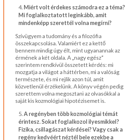
Miért volt érdekes számodra ez a téma?
Mi foglalkoztatott leginkább, amit
mindenképp szerettél volna megírni?
Szívügyem a tudomány és a filozófia
összekapcsolása. Valamiért ez a kettő
bennem mindig úgy élt, mint ugyanannak az
érmének a két oldala. A „nagy egész”
szerintem rendkívül összetett kérdés: mi
mozgatja a világot a háttérben, mi a valóság
természete, és mi rejlik azon túl, amit
közvetlenül érzékelünk. A könyv végén pedig
szerettem volna megosztani az olvasókkal a
saját kis kozmológiai hipotézisemet is.
A regényben több kozmológiai témát
érintesz. Sokat foglalkozol ilyesmikkel?
Fizika, csillagászat kérdései? Vagy csak a
regény kedvéért néztél bele ezekbe a