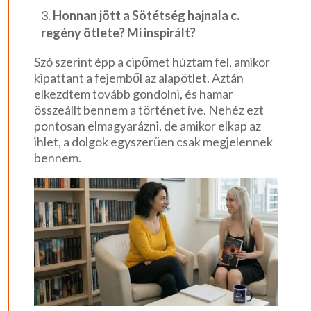
Honnan jött a Sötétség hajnala c.
regény ötlete? Mi inspirált?
Szó szerint épp a cipőmet húztam fel, amikor
kipattant a fejemből az alapötlet. Aztán
elkezdtem tovább gondolni, és hamar
összeállt bennem a történet íve. Nehéz ezt
pontosan elmagyarázni, de amikor elkap az
ihlet, a dolgok egyszerűen csak megjelennek
bennem.