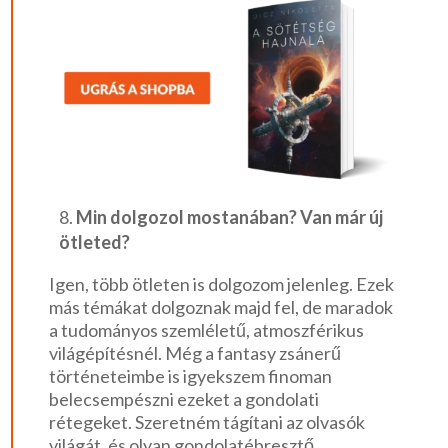
Min dolgozol mostanában? Van már új
ötleted?
Igen, több ötleten is dolgozom jelenleg. Ezek
más témákat dolgoznak majd fel, de maradok
a tudományos szemléletű, atmoszférikus
világépítésnél. Még a fantasy zsánerű
történeteimbe is igyekszem finoman
belecsempészni ezeket a gondolati
rétegeket. Szeretném tágítani az olvasók
világát, és olyan gondolatébresztő