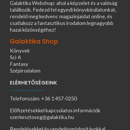
Galaktika Webshop: ahol a képzelet és a valóság
találkozik. Fedezd fel egyedi könyvkínálatunkat,
rendeld meg kedvenc magazinjaidat online, és
csatlakozz a fantasztikus irodalom legnagyobb
hazai közösségéhez!
Galaktika Shop
Könyvek
Sci-fi
Fantasy
Szépirodalom
ELÉRHETŐSÉGEINK
Telefonszám: +36 1 457-0250
Előfizetésekkel kapcsolatos információk
szerkesztoseg@galaktika.hu
Rendelésekkel és rendelésmódosításokkal