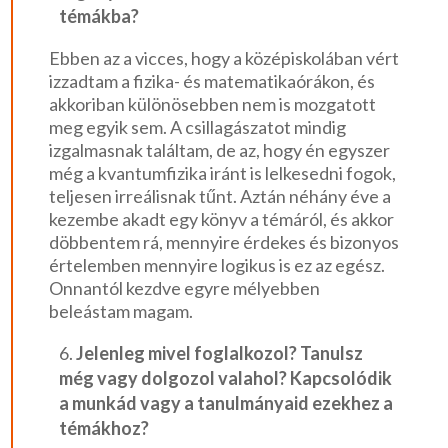
témákba?
Ebben az a vicces, hogy a középiskolában vért
izzadtam a fizika- és matematikaórákon, és
akkoriban különösebben nem is mozgatott
meg egyik sem. A csillagászatot mindig
izgalmasnak találtam, de az, hogy én egyszer
még a kvantumfizika iránt is lelkesedni fogok,
teljesen irreálisnak tűnt. Aztán néhány éve a
kezembe akadt egy könyv a témáról, és akkor
döbbentem rá, mennyire érdekes és bizonyos
értelemben mennyire logikus is ez az egész.
Onnantól kezdve egyre mélyebben
beleástam magam.
Jelenleg mivel foglalkozol? Tanulsz
még vagy dolgozol valahol? Kapcsolódik
a munkád vagy a tanulmányaid ezekhez a
témákhoz?