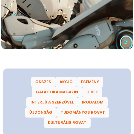
ÖSSZES
AKCIÓ
ESEMÉNY
GALAKTIKA MAGAZIN
HÍREK
INTERJÚ A SZERZŐVEL
IRODALOM
ÚJDONSÁG
TUDOMÁNYOS ROVAT
KULTURÁLIS ROVAT