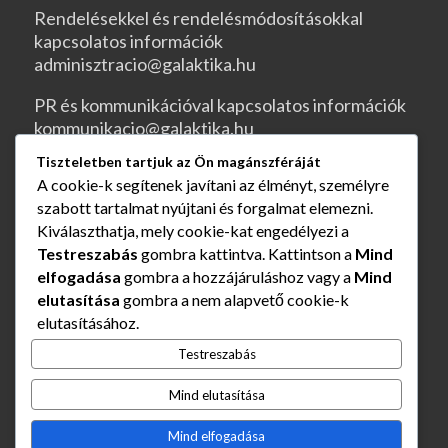
Rendelésekkel és rendelésmódosításokkal
kapcsolatos információk
adminisztracio@galaktika.hu
PR és kommunikációval kapcsolatos információk
kommunikacio@galaktika.hu
Tiszteletben tartjuk az Ön magánszféráját
JOGI OLDALAK
A cookie-k segítenek javítani az élményt, személyre
szabott tartalmat nyújtani és forgalmat elemezni.
ÁSZF
Kiválaszthatja, mely cookie-kat engedélyezi a
Testreszabás
gombra kattintva. Kattintson a
Mind
Rendelés és szállítás
elfogadása
gombra a hozzájáruláshoz vagy a
Mind
elutasítása
gombra a nem alapvető cookie-k
Adatvédelmi nyilatkozat
elutasításához.
Impresszum
Testreszabás
Mind elutasítása
Elállás a szerződéstől
Mind elfogadása