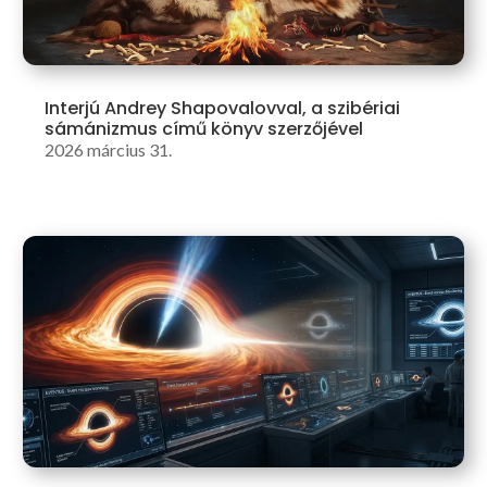
Interjú Andrey Shapovalovval, a szibériai
sámánizmus című könyv szerzőjével
2026 március 31.