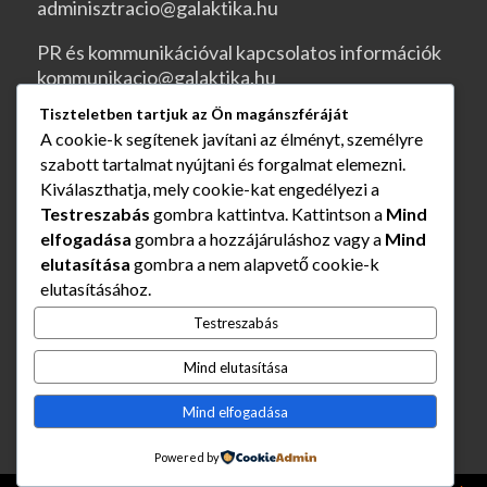
adminisztracio@galaktika.hu
PR és kommunikációval kapcsolatos információk
kommunikacio@galaktika.hu
Tiszteletben tartjuk az Ön magánszféráját
JOGI OLDALAK
A cookie-k segítenek javítani az élményt, személyre
szabott tartalmat nyújtani és forgalmat elemezni.
ÁSZF
Kiválaszthatja, mely cookie-kat engedélyezi a
Testreszabás
gombra kattintva. Kattintson a
Mind
Rendelés és szállítás
elfogadása
gombra a hozzájáruláshoz vagy a
Mind
elutasítása
gombra a nem alapvető cookie-k
Adatvédelmi nyilatkozat
elutasításához.
Impresszum
Testreszabás
Mind elutasítása
Elállás a szerződéstől
Mind elfogadása
Powered by