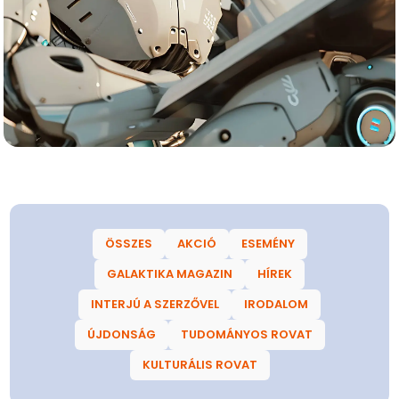
ÖSSZES
AKCIÓ
ESEMÉNY
GALAKTIKA MAGAZIN
HÍREK
INTERJÚ A SZERZŐVEL
IRODALOM
ÚJDONSÁG
TUDOMÁNYOS ROVAT
KULTURÁLIS ROVAT