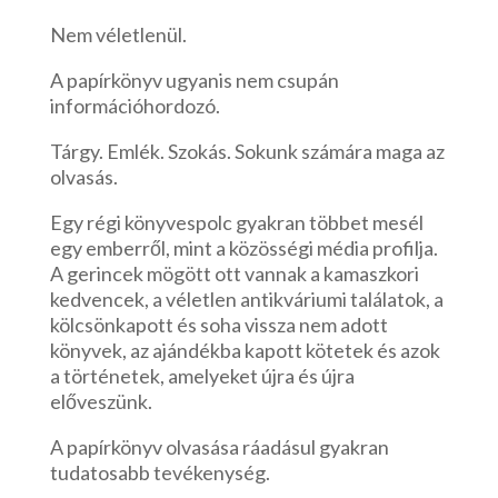
Nem véletlenül.
A papírkönyv ugyanis nem csupán
információhordozó.
Tárgy. Emlék. Szokás. Sokunk számára maga az
olvasás.
Egy régi könyvespolc gyakran többet mesél
egy emberről, mint a közösségi média profilja.
A gerincek mögött ott vannak a kamaszkori
kedvencek, a véletlen antikváriumi találatok, a
kölcsönkapott és soha vissza nem adott
könyvek, az ajándékba kapott kötetek és azok
a történetek, amelyeket újra és újra
előveszünk.
A papírkönyv olvasása ráadásul gyakran
tudatosabb tevékenység.