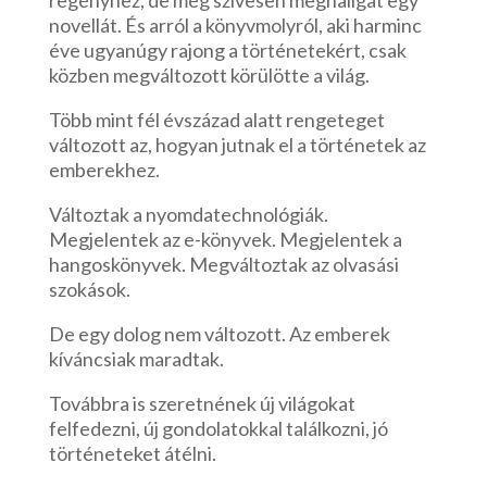
regényhez, de még szívesen meghallgat egy
novellát. És arról a könyvmolyról, aki harminc
éve ugyanúgy rajong a történetekért, csak
közben megváltozott körülötte a világ.
Több mint fél évszázad alatt rengeteget
változott az, hogyan jutnak el a történetek az
emberekhez.
Változtak a nyomdatechnológiák.
Megjelentek az e-könyvek. Megjelentek a
hangoskönyvek. Megváltoztak az olvasási
szokások.
De egy dolog nem változott. Az emberek
kíváncsiak maradtak.
Továbbra is szeretnének új világokat
felfedezni, új gondolatokkal találkozni, jó
történeteket átélni.