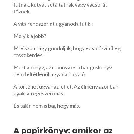
futnak, kutyát sétáltatnak vagy vacsorát
főznek.
A vita rendszerint ugyanoda fut ki:
Melyik a jobb?
Mi viszont úgy gondoljuk, hogy ez valószínűleg
rossz kérdés.
Mert a könyv, az e-könyv és a hangoskönyv
nem feltétlenül ugyanarra való.
A történet ugyanaz lehet. Az élmény azonban
gyakran egészen más.
És talán nem is baj, hogy más.
A papírkönyv: amikor az