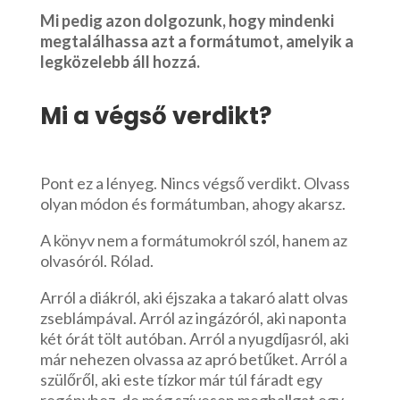
Mi pedig azon dolgozunk, hogy mindenki
megtalálhassa azt a formátumot, amelyik a
legközelebb áll hozzá.
Mi a végső verdikt?
Pont ez a lényeg. Nincs végső verdikt. Olvass
olyan módon és formátumban, ahogy akarsz.
A könyv nem a formátumokról szól, hanem az
olvasóról. Rólad.
Arról a diákról, aki éjszaka a takaró alatt olvas
zseblámpával. Arról az ingázóról, aki naponta
két órát tölt autóban. Arról a nyugdíjasról, aki
már nehezen olvassa az apró betűket. Arról a
szülőről, aki este tízkor már túl fáradt egy