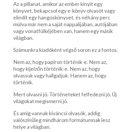
Az a pillanat, amikor az ember kinyit egy
könyvet, bekapcsol egy e-könyv olvasót vagy
elindít egy hangoskönyvet, és néhány perc
múlva már nem a saját nappalijában, autójában
vagy vonatfülkéjében van, hanem egy másik
világban.
Számunkra kiadóként végső soron ez a fontos.
Nem az, hogy papíron történik-e. Nem az,
hogy kijelzőn történik-e. Nem az, hogy
olvassuk vagy hallgatjuk. Hanem az, hogy
történik.
Mert olvasni jó. Történeteket felfedezni jó. Új
világokat megismerni jó.
És amíg vannak kíváncsi olvasók, addig
valószínűleg mindhárom formátumnak lesz
helye a világban.