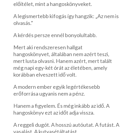
előítélet, mint a hangoskönyveket.
A legismertebb kifogás így hangzik: „Az nem is
olvasás.”
A kérdés persze ennél bonyolultabb.
Mert aki rendszeresen hallgat
hangoskönyvet, általában nem azért teszi,
mert lusta olvasni. Hanem azért, mert talált
még napi egy-két órát az életében, amely
korábban elveszett idő volt.
A modern ember egyik legértékesebb
erőforrása ugyanis nem a pénz.
Hanem a figyelem. És még inkább az idő. A
hangoskönyv ezt az időt adja vissza.
A reggeli dugót. A hosszú autóutat. A futást. A
vasalást. A kutyasétáltatást.