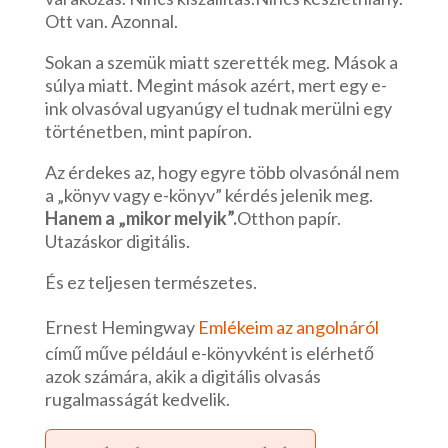
Ott van. Azonnal.
Sokan a szemük miatt szerették meg. Mások a
súlya miatt. Megint mások azért, mert egy e-
ink olvasóval ugyanúgy el tudnak merülni egy
történetben, mint papíron.
Az érdekes az, hogy egyre több olvasónál nem
a „könyv vagy e-könyv” kérdés jelenik meg.
Hanem a „mikor melyik”.
Otthon papír.
Utazáskor digitális.
És ez teljesen természetes.
Ernest Hemingway
Emlékeim az angolnáról
című műve például e-könyvként is elérhető
azok számára, akik a digitális olvasás
rugalmasságát kedvelik.