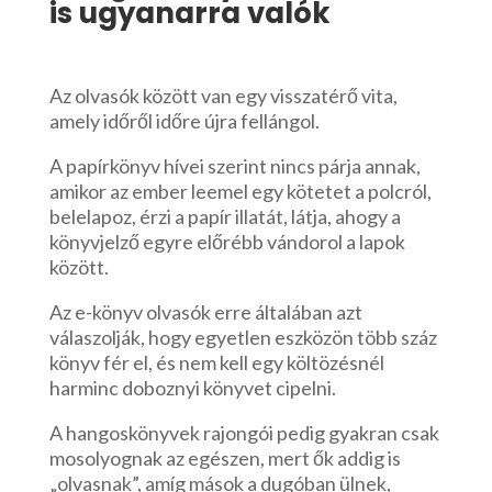
is ugyanarra valók
Az olvasók között van egy visszatérő vita,
amely időről időre újra fellángol.
A papírkönyv hívei szerint nincs párja annak,
amikor az ember leemel egy kötetet a polcról,
belelapoz, érzi a papír illatát, látja, ahogy a
könyvjelző egyre előrébb vándorol a lapok
között.
Az e-könyv olvasók erre általában azt
válaszolják, hogy egyetlen eszközön több száz
könyv fér el, és nem kell egy költözésnél
harminc doboznyi könyvet cipelni.
A hangoskönyvek rajongói pedig gyakran csak
mosolyognak az egészen, mert ők addig is
„olvasnak”, amíg mások a dugóban ülnek,