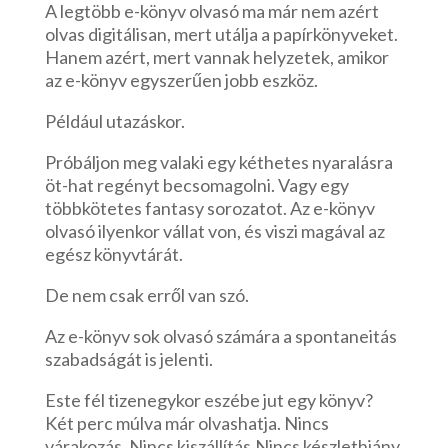
A legtöbb e-könyv olvasó ma már nem azért
olvas digitálisan, mert utálja a papírkönyveket.
Hanem azért, mert vannak helyzetek, amikor
az e-könyv egyszerűen jobb eszköz.
Például utazáskor.
Próbáljon meg valaki egy kéthetes nyaralásra
öt-hat regényt becsomagolni. Vagy egy
többkötetes fantasy sorozatot. Az e-könyv
olvasó ilyenkor vállat von, és viszi magával az
egész könyvtárát.
De nem csak erről van szó.
Az e-könyv sok olvasó számára a spontaneitás
szabadságát is jelenti.
Este fél tizenegykor eszébe jut egy könyv?
Két perc múlva már olvashatja. Nincs
várakozás. Nincs kiszállítás.Nincs készlethiány.