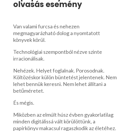
olvasás esemény
Van valami furcsa és nehezen
megmagyarázható dolog a nyomtatott
könyvek körül.
Technológiai szempontból nézve szinte
irracionálisak.
Nehézek. Helyet foglalnak. Porosodnak.
Költözéskor külön büntetést jelentenek. Nem
lehet bennük keresni. Nem lehet állítani a
betűméretet.
És mégis.
Miközben az elmúlt húsz évben gyakorlatilag
minden digitálissá vált körülöttünk, a
papírkönyv makacsul ragaszkodik az életéhez.