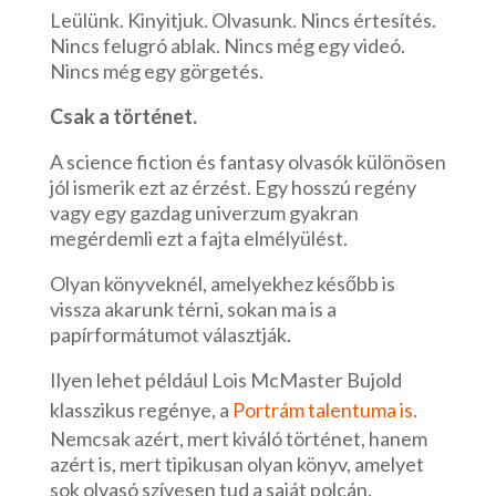
Leülünk. Kinyitjuk. Olvasunk. Nincs értesítés.
Nincs felugró ablak. Nincs még egy videó.
Nincs még egy görgetés.
Csak a történet.
A science fiction és fantasy olvasók különösen
jól ismerik ezt az érzést. Egy hosszú regény
vagy egy gazdag univerzum gyakran
megérdemli ezt a fajta elmélyülést.
Olyan könyveknél, amelyekhez később is
vissza akarunk térni, sokan ma is a
papírformátumot választják.
Ilyen lehet például Lois McMaster Bujold
klasszikus regénye, a
Portrám talentuma is.
Nemcsak azért, mert kiváló történet, hanem
azért is, mert tipikusan olyan könyv, amelyet
sok olvasó szívesen tud a saját polcán.