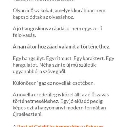
Olyan időszakokat, amelyek korábban nem
kapcsolódtak az olvasáshoz.
A jó hangoskönyv ráadásul nem egyszerű
felolvasás.
A narrátor hozzáad valamit a történethez.
Egy hangsúlyt. Egy ritmust. Egy karaktert. Egy
hangulatot. Néha szinte új mű születik
ugyanabból a szövegből.
Különösen igaz ez novellák esetében.
A novella eredetileg is közel állt az élőszavas
történetmeséléshez. Egy jó előadó pedig
képes ezt a hagyományt modern formában
újraéleszteni.
A
Best of Galaktika hangoskönyv Scherer