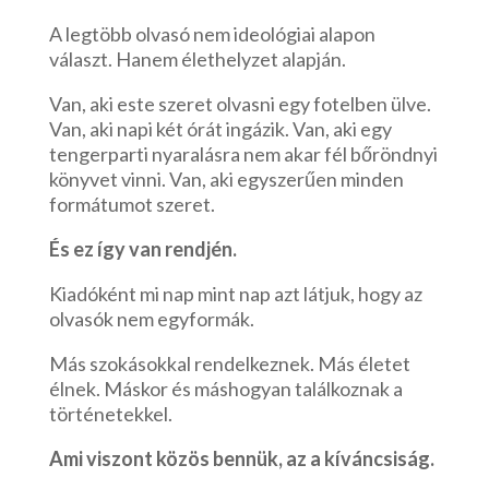
A legtöbb olvasó nem ideológiai alapon
választ. Hanem élethelyzet alapján.
Van, aki este szeret olvasni egy fotelben ülve.
Van, aki napi két órát ingázik. Van, aki egy
tengerparti nyaralásra nem akar fél bőröndnyi
könyvet vinni. Van, aki egyszerűen minden
formátumot szeret.
És ez így van rendjén.
Kiadóként mi nap mint nap azt látjuk, hogy az
olvasók nem egyformák.
Más szokásokkal rendelkeznek. Más életet
élnek. Máskor és máshogyan találkoznak a
történetekkel.
Ami viszont közös bennük, az a kíváncsiság.