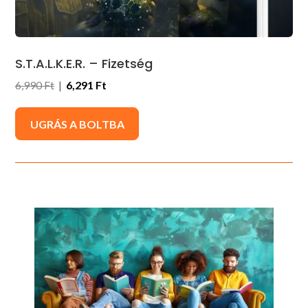
S.T.A.L.K.E.R. – Fizetség
6,990 Ft
|
6,291 Ft
UGRÁS A BOLTBA