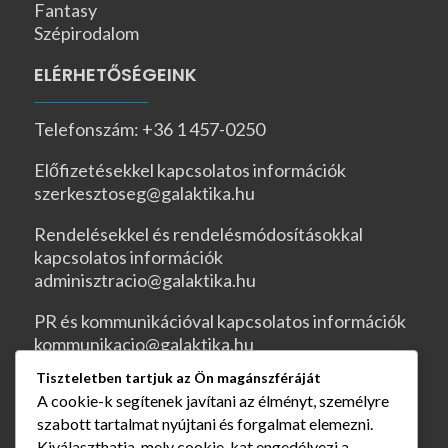
Fantasy
Szépirodalom
ELÉRHETŐSÉGEINK
Telefonszám: +36 1 457-0250
Előfizetésekkel kapcsolatos információk
szerkesztoseg@galaktika.hu
Rendelésekkel és rendelésmódosításokkal
kapcsolatos információk
adminisztracio@galaktika.hu
PR és kommunikációval kapcsolatos információk
kommunikacio@galaktika.hu
Tiszteletben tartjuk az Ön magánszféráját
JOGI OLDALAK
A cookie-k segítenek javítani az élményt, személyre
szabott tartalmat nyújtani és forgalmat elemezni.
ÁSZF
Kiválaszthatja, mely cookie-kat engedélyezi a