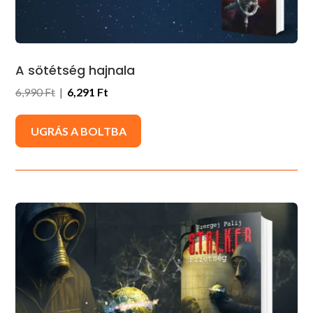
A sötétség hajnala
6,990 Ft
|
6,291 Ft
UGRÁS A BOLTBA