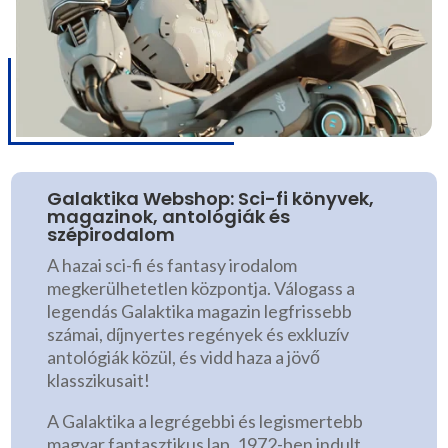
Galaktika Webshop: Sci-fi könyvek,
magazinok, antológiák és
szépirodalom
A hazai sci-fi és fantasy irodalom
megkerülhetetlen központja. Válogass a
legendás Galaktika magazin legfrissebb
számai, díjnyertes regények és exkluzív
antológiák közül, és vidd haza a jövő
klasszikusait!
A Galaktika a legrégebbi és legismertebb
magyar fantasztikus lap. 1972-ben indult