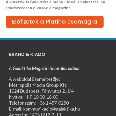
A klasszikus Galaktika élmény – ideális választás, ha
rendszeresen olvasod a magazint.
Előfizetek a Platina csomagra
BRAND & KIADÓ
A Galaktika Magazin hivatalos oldala
A weboldal üzemeltetője:
Metropolis Media Group Kft.
1024 Budapest, Fény utca 2., I/4.
Nyitva: H-P 10:00-16:00
Telefonszám: +36 1 457-0250
E-mail: kommunikacio@galaktika.hu
Adószám: 14051212-2-13