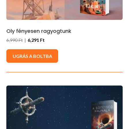
Oly fényesen ragyogtunk
6,990 Ft
|
6,291 Ft
UGRÁS A BOLTBA