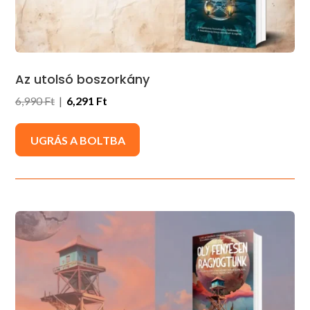
Az utolsó boszorkány
6,990 Ft
|
6,291 Ft
UGRÁS A BOLTBA