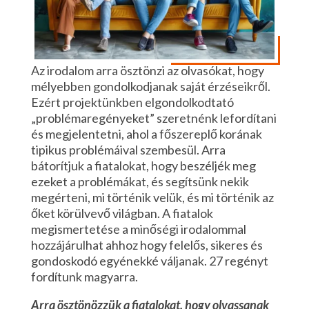
Az irodalom arra ösztönzi az olvasókat, hogy
mélyebben gondolkodjanak saját érzéseikről.
Ezért projektünkben elgondolkodtató
„problémaregényeket” szeretnénk lefordítani
és megjelentetni, ahol a főszereplő korának
tipikus problémáival szembesül. Arra
bátorítjuk a fiatalokat, hogy beszéljék meg
ezeket a problémákat, és segítsünk nekik
megérteni, mi történik velük, és mi történik az
őket körülvevő világban. A fiatalok
megismertetése a minőségi irodalommal
hozzájárulhat ahhoz hogy felelős, sikeres és
gondoskodó egyénekké váljanak. 27 regényt
fordítunk magyarra.
Arra ösztönözzük a fiatalokat, hogy olvassanak