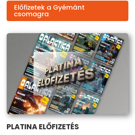
Előfizetek a Gyémánt
csomagra
PLATINA ELŐFIZETÉS