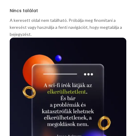
Nincs találat
A keresett oldal nem található. Próbálja meg finomítani a
keresést vagy használja a fenti navigációt, hogy megtalálja a
bejegyzést.