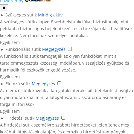
Powered by
✖
►
Szükséges sütik
Mindig aktív
A szükséges sütik alapvető webhelyfunkciókat biztosítanak, mint
például a biztonságos bejelentkezés és a hozzájárulási beállítások
kezelése. Nem tárolnak személyes adatokat.
Egyik sem
►
Funkcionális sütik
Megjegyzés
A funkcionális sütik támogatják az olyan funkciókat, mint a
tartalommegosztás közösségi médiában, visszajelzés gyűjtése és
harmadik fél eszközök engedélyezése.
Egyik sem
►
Elemző sütik
Megjegyzés
Az elemző sütik követik a látogatók interakcióit, betekintést nyújtva
olyan mutatókba, mint a látogatószám, visszafordulási arány és
forgalmi források.
Egyik sem
►
Hirdetési sütik
Megjegyzés
A hirdetési sütik személyre szabott hirdetéseket jelenítenek meg
korábbi látogatások alapján, és elemzik a hirdetési kampányok