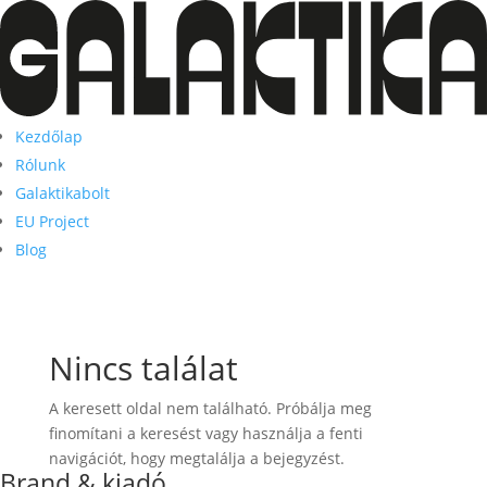
Kezdőlap
Rólunk
Galaktikabolt
EU Project
Blog
Nincs találat
A keresett oldal nem található. Próbálja meg
finomítani a keresést vagy használja a fenti
navigációt, hogy megtalálja a bejegyzést.
Brand & kiadó