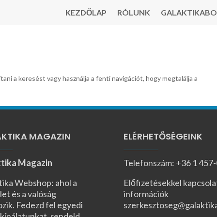
KEZDŐLAP
RÓLUNK
GALAKTIKABO
tani a keresést vagy használja a fenti navigációt, hogy megtalálja a
KTIKA MAGAZIN
ELÉRHETŐSÉGEINK
tika Magazin
Telefonszám: +36 1 457
tika Webshop: ahol a
Előfizetésekkel kapcsola
let és a valóság
információk
ozik. Fedezd fel egyedi
szerkesztoseg@galaktik
kínálatunkat, rendeld