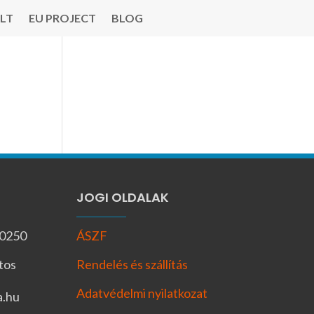
LT
EU PROJECT
BLOG
JOGI OLDALAK
-0250
ÁSZF
tos
Rendelés és szállítás
Adatvédelmi nyilatkozat
a.hu