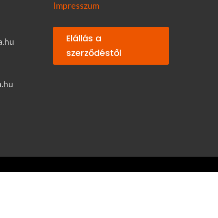
Impresszum
Elállás a
a.hu
szerződéstől
a.hu