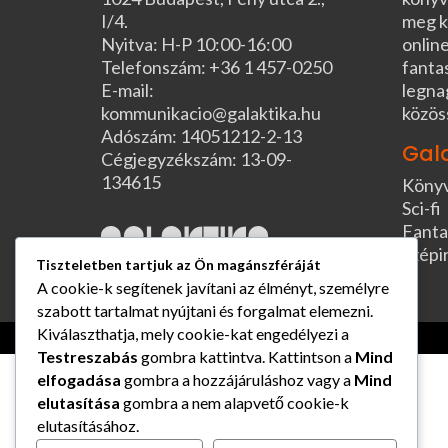
I/4.
meg k
Nyitva: H-P 10:00-16:00
online
Telefonszám: +36 1 457-0250
fanta
E-mail:
legna
kommunikacio@galaktika.hu
közös
Adószám: 14051212-2-13
Gal
Cégjegyzékszám: 13-09-
134615
Köny
Sci-fi
Fanta
Szépi
Tiszteletben tartjuk az Ön magánszféráját
A cookie-k segítenek javítani az élményt, személyre
szabott tartalmat nyújtani és forgalmat elemezni.
Kiválaszthatja, mely cookie-kat engedélyezi a
Testreszabás
gombra kattintva. Kattintson a
Mind
elfogadása
gombra a hozzájáruláshoz vagy a
Mind
elutasítása
gombra a nem alapvető cookie-k
elutasításához.