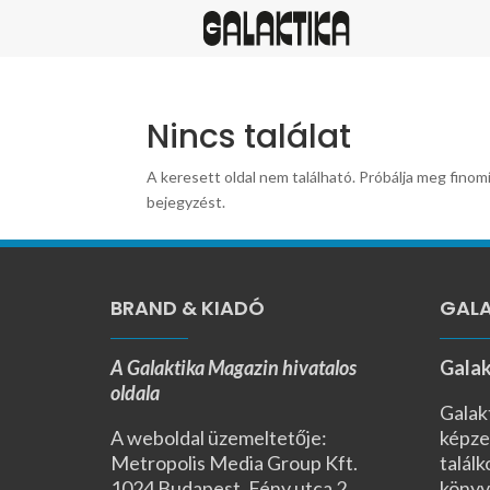
Nincs találat
A keresett oldal nem található. Próbálja meg finomí
bejegyzést.
BRAND & KIADÓ
GALA
A Galaktika Magazin hivatalos
Galak
oldala
Galak
A weboldal üzemeltetője:
képze
Metropolis Media Group Kft.
találk
1024 Budapest, Fény utca 2.,
könyv