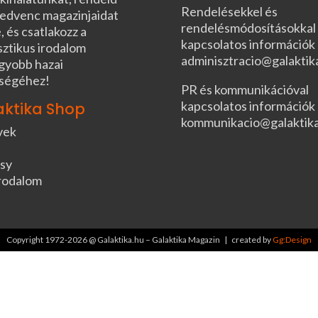
Rendelésekkel és
edvenc magazinjaidat
rendelésmódosításokkal
, és csatlakozz a
kapcsolatos információk
sztikus irodalom
adminisztracio@galaktik
gyobb hazai
ségéhez!
PR és kommunikációval
kapcsolatos információk
aktika Shop
kommunikacio@galaktik
vek
sy
rodalom
Copyright 1972-2026 @ Galaktika.hu – Galaktika Magazin | created by
Gg:Design