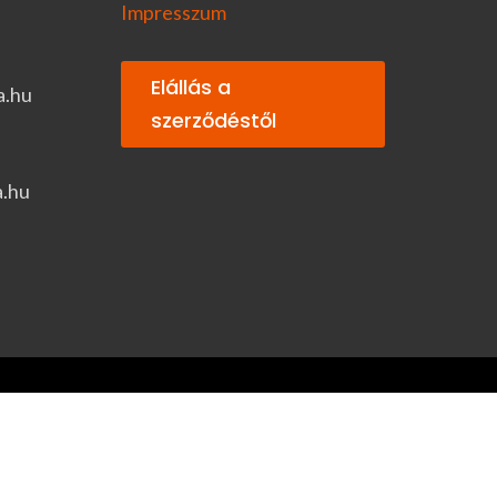
Impresszum
Elállás a
a.hu
szerződéstől
a.hu