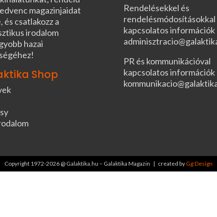
Rendelésekkel és
edvenc magazinjaidat
rendelésmódosításokkal
, és csatlakozz a
kapcsolatos információk
sztikus irodalom
adminisztracio@galaktik
gyobb hazai
ségéhez!
PR és kommunikációval
kapcsolatos információk
aktika Shop
kommunikacio@galaktik
vek
sy
rodalom
Copyright 1972-2026 @ Galaktika.hu – Galaktika Magazin | created by
Gg:Design