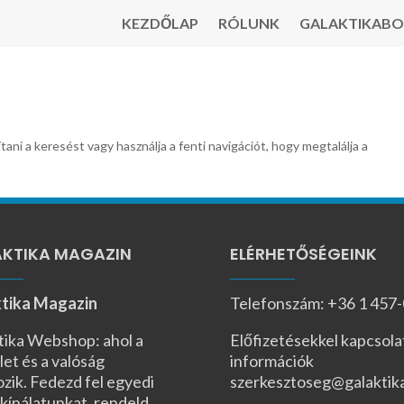
KEZDŐLAP
RÓLUNK
GALAKTIKABO
tani a keresést vagy használja a fenti navigációt, hogy megtalálja a
KTIKA MAGAZIN
ELÉRHETŐSÉGEINK
tika Magazin
Telefonszám: +36 1 457
tika Webshop: ahol a
Előfizetésekkel kapcsola
let és a valóság
információk
ozik. Fedezd fel egyedi
szerkesztoseg@galaktik
kínálatunkat, rendeld