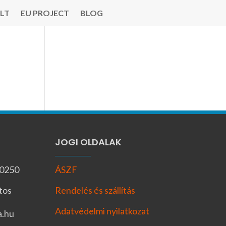
LT
EU PROJECT
BLOG
JOGI OLDALAK
-0250
ÁSZF
tos
Rendelés és szállítás
Adatvédelmi nyilatkozat
a.hu