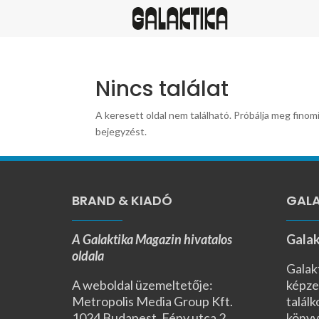
Nincs találat
A keresett oldal nem található. Próbálja meg finomí
bejegyzést.
BRAND & KIADÓ
GALA
A Galaktika Magazin hivatalos
Galak
oldala
Galak
A weboldal üzemeltetője:
képze
Metropolis Media Group Kft.
találk
1024 Budapest, Fény utca 2.,
könyv