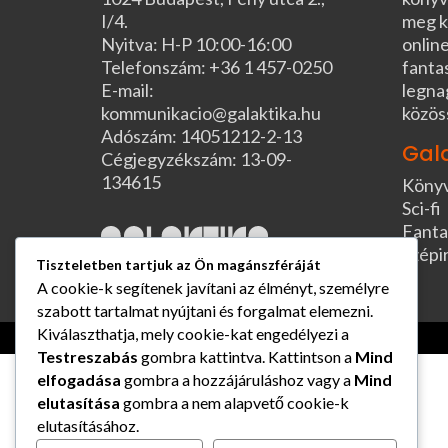
I/4.
meg k
Nyitva: H-P 10:00-16:00
online
Telefonszám: +36 1 457-0250
fanta
E-mail:
legna
kommunikacio@galaktika.hu
közös
Adószám: 14051212-2-13
Gal
Cégjegyzékszám: 13-09-
134615
Köny
Sci-fi
Fanta
Szépi
Tiszteletben tartjuk az Ön magánszféráját
A cookie-k segítenek javítani az élményt, személyre
szabott tartalmat nyújtani és forgalmat elemezni.
Kiválaszthatja, mely cookie-kat engedélyezi a
Testreszabás
gombra kattintva. Kattintson a
Mind
elfogadása
gombra a hozzájáruláshoz vagy a
Mind
elutasítása
gombra a nem alapvető cookie-k
elutasításához.