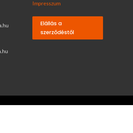
Impresszum
Elállás a
a.hu
szerződéstől
a.hu