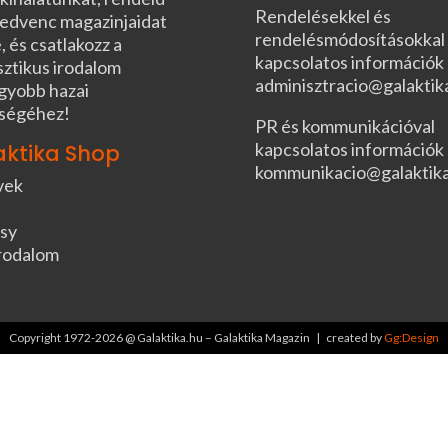
Rendelésekkel és
edvenc magazinjaidat
rendelésmódosításokkal
, és csatlakozz a
kapcsolatos információk
sztikus irodalom
adminisztracio@galaktik
gyobb hazai
ségéhez!
PR és kommunikációval
kapcsolatos információk
aktika Shop
kommunikacio@galaktik
vek
sy
rodalom
Copyright 1972-2026 @ Galaktika.hu – Galaktika Magazin | created by
Gg:Design