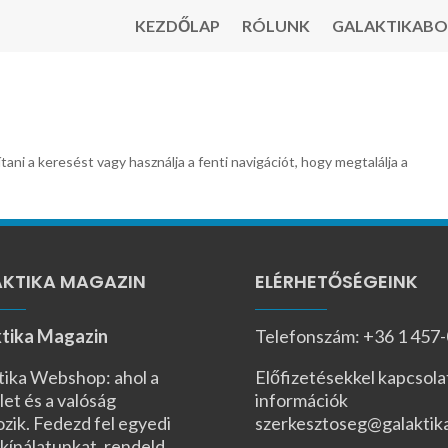
KEZDŐLAP
RÓLUNK
GALAKTIKABO
tani a keresést vagy használja a fenti navigációt, hogy megtalálja a
KTIKA MAGAZIN
ELÉRHETŐSÉGEINK
tika Magazin
Telefonszám: +36 1 457
tika Webshop: ahol a
Előfizetésekkel kapcsola
let és a valóság
információk
ozik. Fedezd fel egyedi
szerkesztoseg@galaktik
kínálatunkat, rendeld