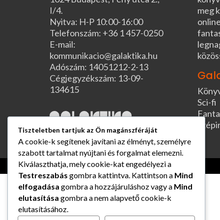
I/4.
meg k
Nyitva: H-P 10:00-16:00
online
Telefonszám: +36 1 457-0250
fanta
E-mail:
legna
kommunikacio@galaktika.hu
közös
Adószám: 14051212-2-13
Gal
Cégjegyzékszám: 13-09-
134615
Köny
Sci-fi
Fanta
Szépi
Tiszteletben tartjuk az Ön magánszféráját
A cookie-k segítenek javítani az élményt, személyre
szabott tartalmat nyújtani és forgalmat elemezni.
Kiválaszthatja, mely cookie-kat engedélyezi a
Testreszabás
gombra kattintva. Kattintson a
Mind
elfogadása
gombra a hozzájáruláshoz vagy a
Mind
elutasítása
gombra a nem alapvető cookie-k
elutasításához.