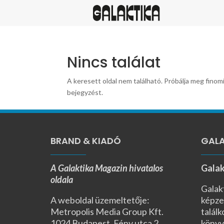
Nincs találat
A keresett oldal nem található. Próbálja meg finomí
bejegyzést.
BRAND & KIADÓ
GALA
A Galaktika Magazin hivatalos
Galak
oldala
Galak
A weboldal üzemeltetője:
képze
Metropolis Media Group Kft.
találk
1024 Budapest, Fény utca 2.,
könyv