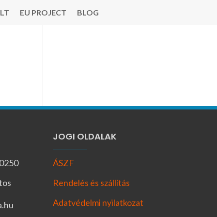
LT
EU PROJECT
BLOG
JOGI OLDALAK
-0250
ÁSZF
tos
Rendelés és szállítás
Adatvédelmi nyilatkozat
a.hu