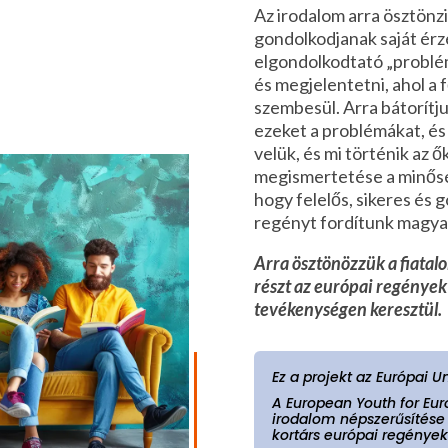
Az irodalom arra ösztönz
gondolkodjanak saját érz
elgondolkodtató „problé
és megjelentetni, ahol a 
szembesül. Arra bátorítju
ezeket a problémákat, és
velük, és mi történik az ő
megismertetése a minősé
hogy felelős, sikeres és
regényt fordítunk magya
Arra ösztönözzük a fiatal
részt az európai regények
tevékenységen keresztül.
Ez a projekt az Európai U
A European Youth for Eur
irodalom népszerűsítése v
kortárs európai regények 