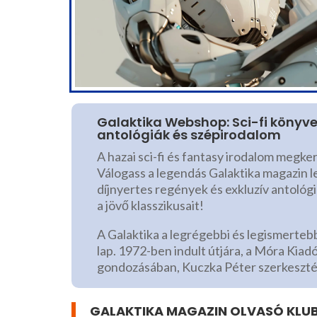
Galaktika Webshop: Sci-fi könyv
antológiák és szépirodalom
A hazai sci-fi és fantasy irodalom megke
Válogass a legendás Galaktika magazin l
díjnyertes regények és exkluzív antológi
a jövő klasszikusait!
A Galaktika a legrégebbi és legismerteb
lap. 1972-ben indult útjára, a Móra Kiad
gondozásában, Kuczka Péter szerkeszt
GALAKTIKA MAGAZIN OLVASÓ KLU