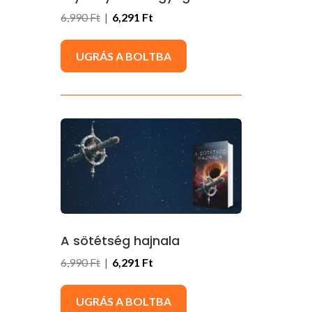
6,990 Ft
|
6,291 Ft
UGRÁS A BOLTBA
A sötétség hajnala
6,990 Ft
|
6,291 Ft
UGRÁS A BOLTBA