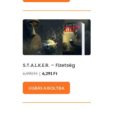
S.T.A.L.K.E.R. – Fizetség
6,990 Ft
|
6,291 Ft
UGRÁS A BOLTBA