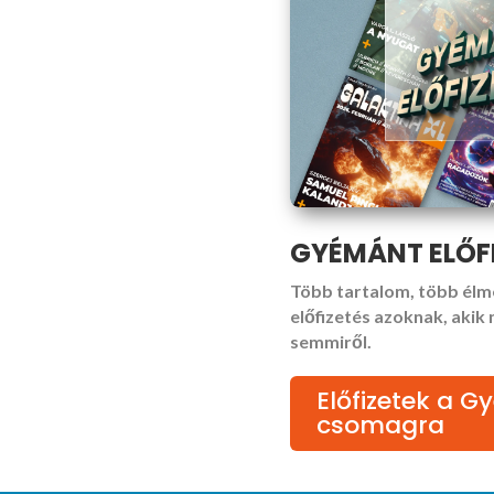
GYÉMÁNT ELŐF
Több tartalom, több élm
előfizetés azoknak, akik
semmiről.
Előfizetek a 
csomagra