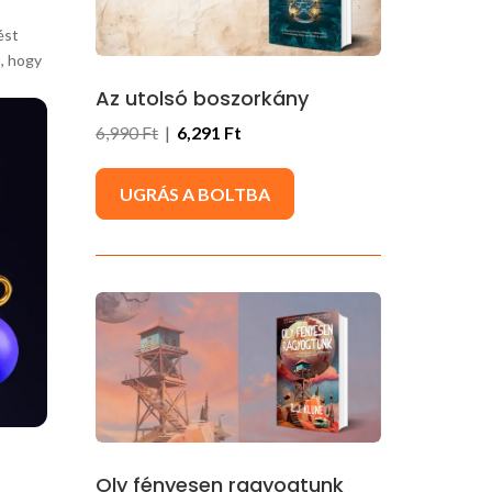
ést
t, hogy
Az utolsó boszorkány
6,990 Ft
|
6,291 Ft
UGRÁS A BOLTBA
Oly fényesen ragyogtunk