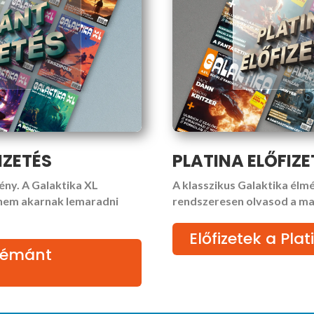
IZETÉS
PLATINA ELŐFIZE
ény. A Galaktika XL
A klasszikus Galaktika élmé
 nem akarnak lemaradni
rendszeresen olvasod a ma
Előfizetek a Pl
Gyémánt