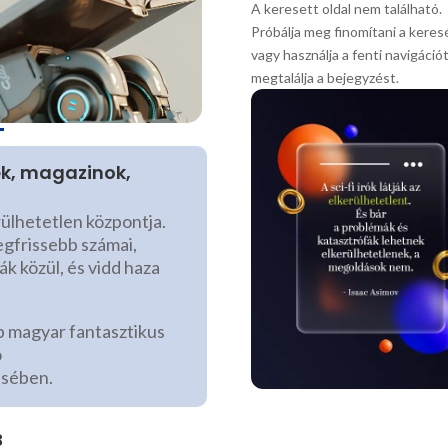
A keresett oldal nem található.
Próbálja meg finomítani a keres
vagy használja a fenti navigáció
megtalálja a bejegyzést.
ek, magazinok,
rülhetetlen központja.
egfrissebb számai,
ák közül, és vidd haza
b magyar fantasztikus
ó
ésében.
B