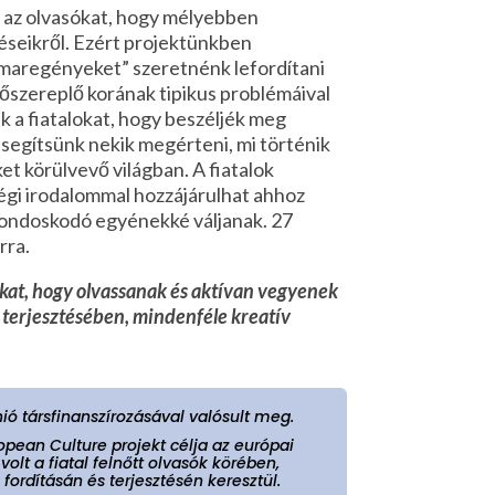
i az olvasókat, hogy mélyebben
éseikről. Ezért projektünkben
maregényeket” szeretnénk lefordítani
főszereplő korának tipikus problémáival
k a fiatalokat, hogy beszéljék meg
 segítsünk nekik megérteni, mi történik
ket körülvevő világban. A fiatalok
gi irodalommal hozzájárulhat ahhoz
 gondoskodó egyénekké váljanak. 27
rra.
okat, hogy olvassanak és aktívan vegyenek
 terjesztésében, mindenféle kreatív
nió társfinanszírozásával valósult meg.
opean Culture projekt célja az európai
olt a fiatal felnőtt olvasók körében,
fordításán és terjesztésén keresztül.