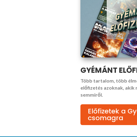
GYÉMÁNT ELŐF
Több tartalom, több élm
előfizetés azoknak, akik
semmiről.
Előfizetek a 
csomagra