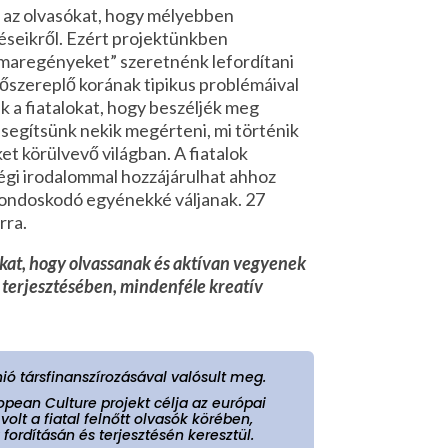
i az olvasókat, hogy mélyebben
éseikről. Ezért projektünkben
maregényeket” szeretnénk lefordítani
főszereplő korának tipikus problémáival
k a fiatalokat, hogy beszéljék meg
 segítsünk nekik megérteni, mi történik
ket körülvevő világban. A fiatalok
gi irodalommal hozzájárulhat ahhoz
 gondoskodó egyénekké váljanak. 27
rra.
okat, hogy olvassanak és aktívan vegyenek
 terjesztésében, mindenféle kreatív
nió társfinanszírozásával valósult meg.
opean Culture projekt célja az európai
olt a fiatal felnőtt olvasók körében,
fordításán és terjesztésén keresztül.