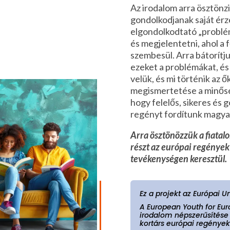
Az irodalom arra ösztönz
gondolkodjanak saját érz
elgondolkodtató „problé
és megjelentetni, ahol a 
szembesül. Arra bátorítju
ezeket a problémákat, és
velük, és mi történik az ő
megismertetése a minősé
hogy felelős, sikeres és
regényt fordítunk magya
Arra ösztönözzük a fiatal
részt az európai regények
tevékenységen keresztül.
Ez a projekt az Európai U
A European Youth for Eur
irodalom népszerűsítése v
kortárs európai regények 