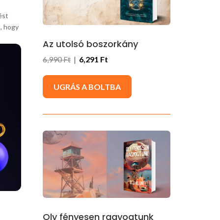
ést
t, hogy
Az utolsó boszorkány
6,990 Ft
|
6,291 Ft
UGRÁS A BOLTBA
Oly fényesen ragyogtunk