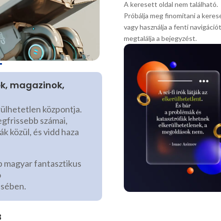
A keresett oldal nem található.
Próbálja meg finomítani a keres
vagy használja a fenti navigáció
megtalálja a bejegyzést.
ek, magazinok,
rülhetetlen központja.
egfrissebb számai,
ák közül, és vidd haza
b magyar fantasztikus
ó
ésében.
B