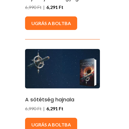
6,990 Ft
|
6,291 Ft
UGRÁS A BOLTBA
A sötétség hajnala
6,990 Ft
|
6,291 Ft
UGRÁS A BOLTBA