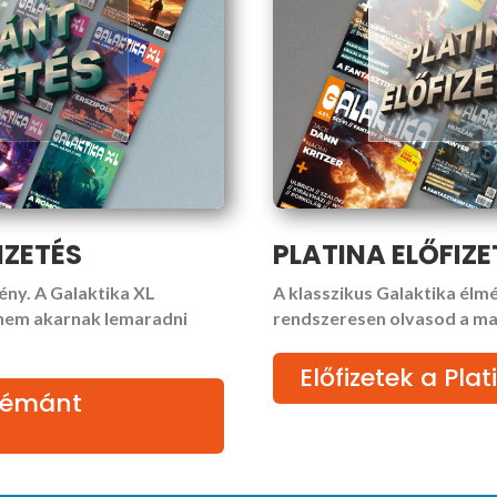
IZETÉS
PLATINA ELŐFIZE
ény. A Galaktika XL
A klasszikus Galaktika élmé
 nem akarnak lemaradni
rendszeresen olvasod a ma
Előfizetek a Pl
Gyémánt