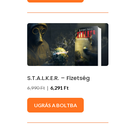
S.T.A.L.K.E.R. – Fizetség
6,990 Ft
|
6,291 Ft
UGRÁS A BOLTBA