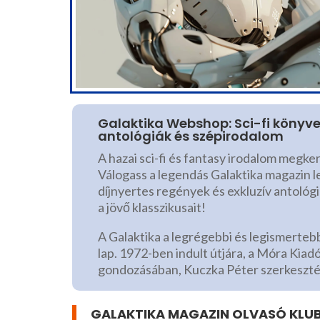
Galaktika Webshop: Sci-fi könyv
antológiák és szépirodalom
A hazai sci-fi és fantasy irodalom megke
Válogass a legendás Galaktika magazin l
díjnyertes regények és exkluzív antológi
a jövő klasszikusait!
A Galaktika a legrégebbi és legismerteb
lap. 1972-ben indult útjára, a Móra Kiad
gondozásában, Kuczka Péter szerkeszt
GALAKTIKA MAGAZIN OLVASÓ KLU