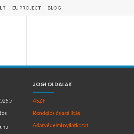
LT
EU PROJECT
BLOG
JOGI OLDALAK
-0250
ÁSZF
tos
Rendelés és szállítás
Adatvédelmi nyilatkozat
a.hu