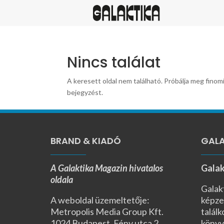
Nincs találat
A keresett oldal nem található. Próbálja meg finomí
bejegyzést.
BRAND & KIADÓ
GALA
A Galaktika Magazin hivatalos
Galak
oldala
Galak
A weboldal üzemeltetője:
képze
Metropolis Media Group Kft.
találk
1024 Budapest, Fény utca 2.,
könyv