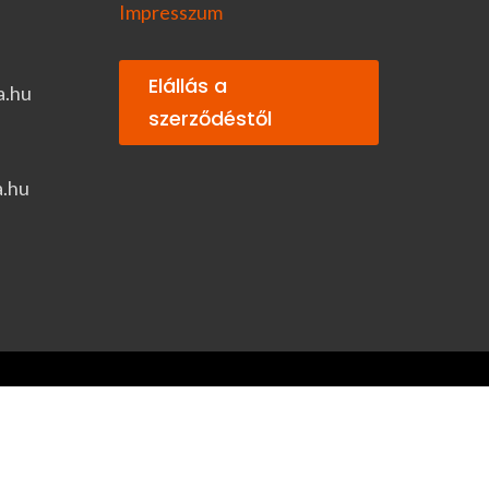
Impresszum
Elállás a
a.hu
szerződéstől
a.hu