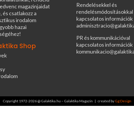
Rendelésekkel és
edvenc magazinjaidat
rendelésmódosításokkal
, és csatlakozz a
kapcsolatos információk
sztikus irodalom
adminisztracio@galaktik
gyobb hazai
ségéhez!
PR és kommunikációval
kapcsolatos információk
aktika Shop
kommunikacio@galaktik
vek
sy
rodalom
Copyright 1972-2026 @ Galaktika.hu – Galaktika Magazin | created by
Gg:Design