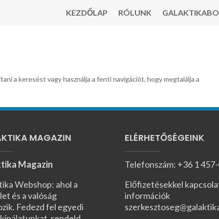
KEZDŐLAP
RÓLUNK
GALAKTIKABO
tani a keresést vagy használja a fenti navigációt, hogy megtalálja a
KTIKA MAGAZIN
ELÉRHETŐSÉGEINK
tika Magazin
Telefonszám: +36 1 457
tika Webshop: ahol a
Előfizetésekkel kapcsola
let és a valóság
információk
ozik. Fedezd fel egyedi
szerkesztoseg@galaktik
kínálatunkat, rendeld