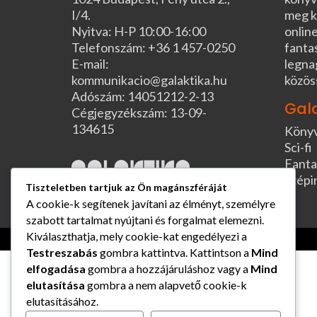
I/4.
meg k
Nyitva: H-P 10:00-16:00
online
Telefonszám: +36 1 457-0250
fanta
E-mail:
legna
kommunikacio@galaktika.hu
közös
Adószám: 14051212-2-13
Gal
Cégjegyzékszám: 13-09-
134615
Köny
Sci-fi
Fanta
Szépi
Tiszteletben tartjuk az Ön magánszféráját
A cookie-k segítenek javítani az élményt, személyre
szabott tartalmat nyújtani és forgalmat elemezni.
Kiválaszthatja, mely cookie-kat engedélyezi a
Testreszabás
gombra kattintva. Kattintson a
Mind
elfogadása
gombra a hozzájáruláshoz vagy a
Mind
elutasítása
gombra a nem alapvető cookie-k
elutasításához.