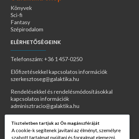
Könyvek
Sci-fi
Fantasy
Szépirodalom
ELÉRHETŐSÉGEINK
Telefonszám: +36 1 457-0250
Előfizetésekkel kapcsolatos információk
szerkesztoseg@galaktika.hu
Rendelésekkel és rendelésmódosításokkal
kapcsolatos információk
adminisztracio@galaktika.hu
PR és kommunikációval kapcsolatos információk
Tiszteletben tartjuk az Ön magánszféráját
kommunikacio@galaktika.hu
A cookie-k segítenek javítani az élményt, személyre
szabott tartalmat nyújtani és forgalmat elemezni.
JOGI OLDALAK