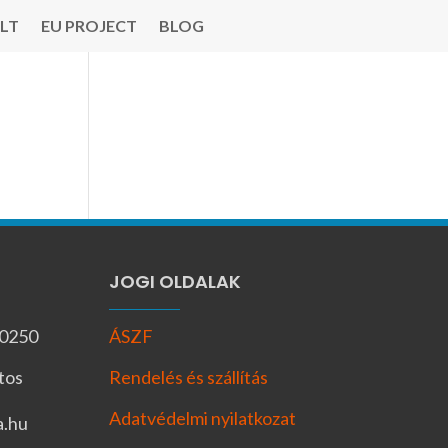
LT
EU PROJECT
BLOG
JOGI OLDALAK
-0250
ÁSZF
tos
Rendelés és szállítás
Adatvédelmi nyilatkozat
a.hu