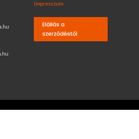
Impresszum
Elállás a
a.hu
szerződéstől
a.hu