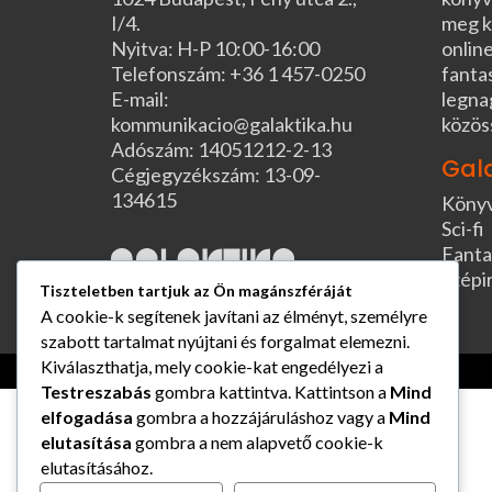
I/4.
meg k
Nyitva: H-P 10:00-16:00
online
Telefonszám: +36 1 457-0250
fanta
E-mail:
legna
kommunikacio@galaktika.hu
közös
Adószám: 14051212-2-13
Gal
Cégjegyzékszám: 13-09-
134615
Köny
Sci-fi
Fanta
Szépi
Tiszteletben tartjuk az Ön magánszféráját
A cookie-k segítenek javítani az élményt, személyre
szabott tartalmat nyújtani és forgalmat elemezni.
Kiválaszthatja, mely cookie-kat engedélyezi a
Testreszabás
gombra kattintva. Kattintson a
Mind
elfogadása
gombra a hozzájáruláshoz vagy a
Mind
elutasítása
gombra a nem alapvető cookie-k
elutasításához.