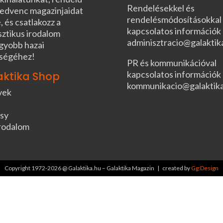
Rendelésekkel és
edvenc magazinjaidat
rendelésmódosításokkal
, és csatlakozz a
kapcsolatos információk
sztikus irodalom
adminisztracio@galaktik
gyobb hazai
ségéhez!
PR és kommunikációval
kapcsolatos információk
aktika Shop
kommunikacio@galaktik
vek
sy
rodalom
Copyright 1972-2026 @ Galaktika.hu – Galaktika Magazin | created by
Gg:Design