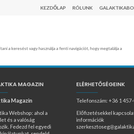
KEZDŐLAP
RÓLUNK
GALAKTIKABO
tani a keresést vagy használja a fenti navigációt, hogy megtalálja a
KTIKA MAGAZIN
ELÉRHETŐSÉGEINK
tika Magazin
Telefonszám: +36 1 457
tika Webshop: ahol a
Előfizetésekkel kapcsola
let és a valóság
információk
ozik. Fedezd fel egyedi
szerkesztoseg@galaktik
kínálatunkat, rendeld