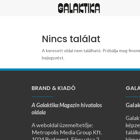
Nincs találat
A keresett oldal nem található. Próbálja meg finomí
bejegyzést.
BRAND & KIADÓ
GALA
A Galaktika Magazin hivatalos
Galak
oldala
Galak
A weboldal üzemeltetője:
képze
Metropolis Media Group Kft.
találk
1024 Budapest, Fény utca 2.,
könyv