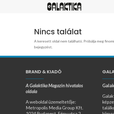
Nincs találat
A keresett oldal nem található. Próbálja meg finomí
bejegyzést.
BRAND & KIADÓ
GALA
A Galaktika Magazin hivatalos
Galak
oldala
Galak
A weboldal üzemeltetője:
képze
Metropolis Media Group Kft.
találk
1024 Budapest, Fény utca 2.,
könyv