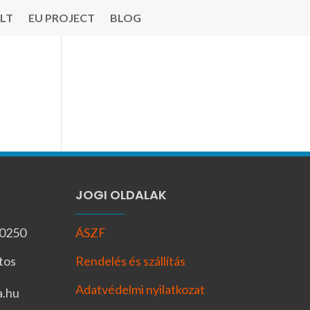
LT
EU PROJECT
BLOG
JOGI OLDALAK
-0250
ÁSZF
tos
Rendelés és szállítás
Adatvédelmi nyilatkozat
a.hu