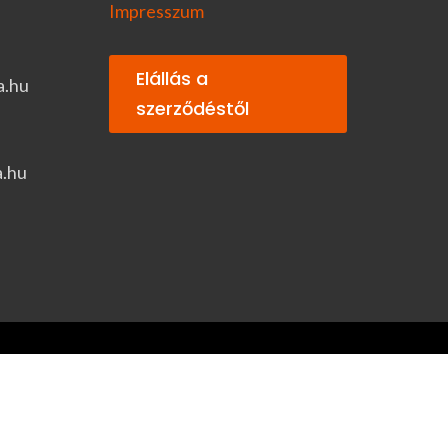
Impresszum
Elállás a
a.hu
szerződéstől
a.hu