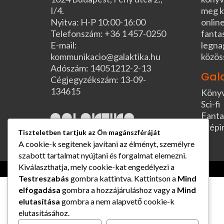
I/4.
meg k
Nyitva: H-P 10:00-16:00
online
Telefonszám: +36 1 457-0250
fanta
E-mail:
legna
kommunikacio@galaktika.hu
közös
Adószám: 14051212-2-13
Gal
Cégjegyzékszám: 13-09-
134615
Köny
Sci-fi
Fanta
Szépi
Tiszteletben tartjuk az Ön magánszféráját
A cookie-k segítenek javítani az élményt, személyre
szabott tartalmat nyújtani és forgalmat elemezni.
Kiválaszthatja, mely cookie-kat engedélyezi a
Testreszabás
gombra kattintva. Kattintson a
Mind
elfogadása
gombra a hozzájáruláshoz vagy a
Mind
elutasítása
gombra a nem alapvető cookie-k
elutasításához.