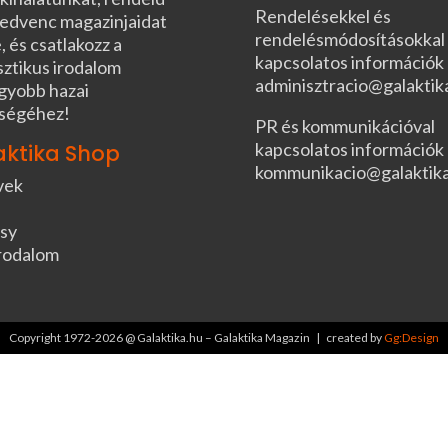
Rendelésekkel és
edvenc magazinjaidat
rendelésmódosításokkal
, és csatlakozz a
kapcsolatos információk
sztikus irodalom
adminisztracio@galaktik
gyobb hazai
ségéhez!
PR és kommunikációval
kapcsolatos információk
aktika Shop
kommunikacio@galaktik
vek
sy
rodalom
Copyright 1972-2026 @ Galaktika.hu – Galaktika Magazin | created by
Gg:Design