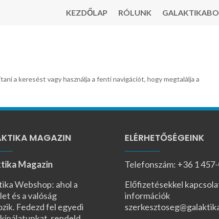
KEZDŐLAP
RÓLUNK
GALAKTIKABO
tani a keresést vagy használja a fenti navigációt, hogy megtalálja a
KTIKA MAGAZIN
ELÉRHETŐSÉGEINK
tika Magazin
Telefonszám: +36 1 457
tika Webshop: ahol a
Előfizetésekkel kapcsola
let és a valóság
információk
ozik. Fedezd fel egyedi
szerkesztoseg@galaktik
kínálatunkat, rendeld