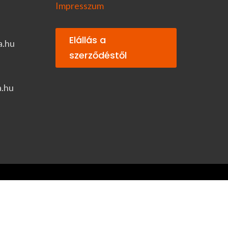
Impresszum
Elállás a
a.hu
szerződéstől
a.hu