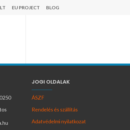
LT
EU PROJECT
BLOG
JOGI OLDALAK
-0250
ÁSZF
tos
Rendelés és szállítás
Adatvédelmi nyilatkozat
a.hu