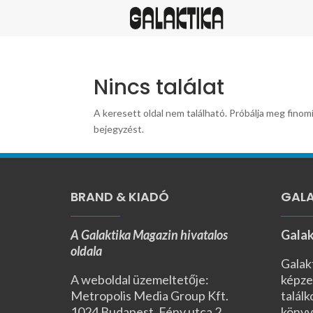
Nincs találat
A keresett oldal nem található. Próbálja meg finomí
bejegyzést.
BRAND & KIADÓ
GALA
A Galaktika Magazin hivatalos
Galak
oldala
Galak
A weboldal üzemeltetője:
képze
Metropolis Media Group Kft.
találk
1024 Budapest, Fény utca 2.,
könyv