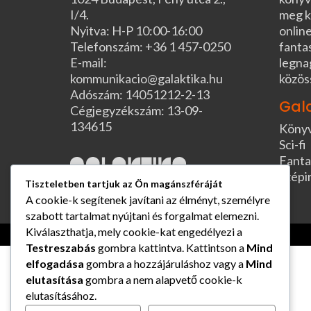
I/4.
meg k
Nyitva: H-P 10:00-16:00
online
Telefonszám: +36 1 457-0250
fanta
E-mail:
legna
kommunikacio@galaktika.hu
közös
Adószám: 14051212-2-13
Gal
Cégjegyzékszám: 13-09-
134615
Köny
Sci-fi
Fanta
Szépi
Tiszteletben tartjuk az Ön magánszféráját
A cookie-k segítenek javítani az élményt, személyre
szabott tartalmat nyújtani és forgalmat elemezni.
Kiválaszthatja, mely cookie-kat engedélyezi a
Testreszabás
gombra kattintva. Kattintson a
Mind
elfogadása
gombra a hozzájáruláshoz vagy a
Mind
elutasítása
gombra a nem alapvető cookie-k
elutasításához.