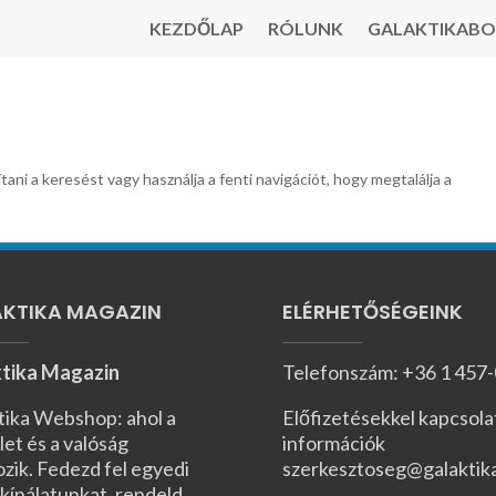
KEZDŐLAP
RÓLUNK
GALAKTIKABO
tani a keresést vagy használja a fenti navigációt, hogy megtalálja a
KTIKA MAGAZIN
ELÉRHETŐSÉGEINK
tika Magazin
Telefonszám: +36 1 457
tika Webshop: ahol a
Előfizetésekkel kapcsola
let és a valóság
információk
ozik. Fedezd fel egyedi
szerkesztoseg@galaktik
kínálatunkat, rendeld