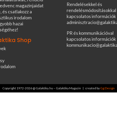
Rendelésekkel és
edvenc magazinjaidat
rendelésmódosításokkal
, és csatlakozz a
kapcsolatos információk
sztikus irodalom
adminisztracio@galaktik
gyobb hazai
ségéhez!
PR és kommunikációval
kapcsolatos információk
aktika Shop
kommunikacio@galaktik
vek
sy
rodalom
Copyright 1972-2026 @ Galaktika.hu – Galaktika Magazin | created by
Gg:Design