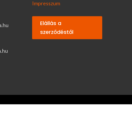
Impresszum
Elállás a
a.hu
szerződéstől
a.hu