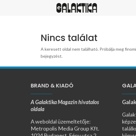
Nincs találat
A keresett oldal nem található. Próbálja meg finomí
bejegyzést.
BRAND & KIADÓ
GALA
A Galaktika Magazin hivatalos
Galak
oldala
Galak
A weboldal üzemeltetője:
képze
Metropolis Media Group Kft.
találk
1024 Budapest, Fény utca 2.,
könyv