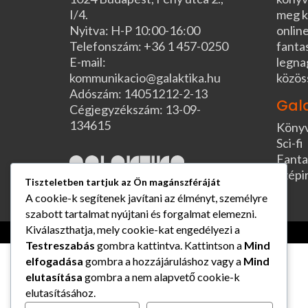
I/4.
meg k
Nyitva: H-P 10:00-16:00
online
Telefonszám: +36 1 457-0250
fanta
E-mail:
legna
kommunikacio@galaktika.hu
közös
Adószám: 14051212-2-13
Gal
Cégjegyzékszám: 13-09-
134615
Köny
Sci-fi
Fanta
Szépi
Tiszteletben tartjuk az Ön magánszféráját
A cookie-k segítenek javítani az élményt, személyre
szabott tartalmat nyújtani és forgalmat elemezni.
Kiválaszthatja, mely cookie-kat engedélyezi a
Testreszabás
gombra kattintva. Kattintson a
Mind
elfogadása
gombra a hozzájáruláshoz vagy a
Mind
elutasítása
gombra a nem alapvető cookie-k
elutasításához.