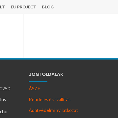
LT
EU PROJECT
BLOG
JOGI OLDALAK
-0250
ÁSZF
tos
Rendelés és szállítás
Adatvédelmi nyilatkozat
a.hu