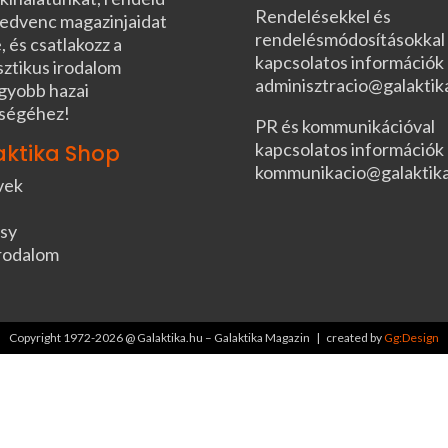
Rendelésekkel és
edvenc magazinjaidat
rendelésmódosításokkal
, és csatlakozz a
kapcsolatos információk
sztikus irodalom
adminisztracio@galaktik
gyobb hazai
ségéhez!
PR és kommunikációval
kapcsolatos információk
aktika Shop
kommunikacio@galaktik
vek
sy
rodalom
Copyright 1972-2026 @ Galaktika.hu – Galaktika Magazin | created by
Gg:Design