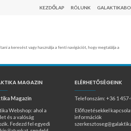
KEZDŐLAP
RÓLUNK
GALAKTIKABO
tani a keresést vagy használja a fenti navigációt, hogy megtalálja a
KTIKA MAGAZIN
ELÉRHETŐSÉGEINK
tika Magazin
Telefonszám: +36 1 457
tika Webshop: ahol a
Előfizetésekkel kapcsola
let és a valóság
információk
ozik. Fedezd fel egyedi
szerkesztoseg@galaktik
kínálatunkat, rendeld