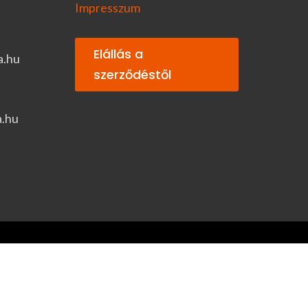
Impresszum
Elállás a
a.hu
szerződéstől
a.hu