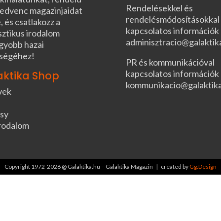
Rendelésekkel és
edvenc magazinjaidat
rendelésmódosításokkal
, és csatlakozz a
kapcsolatos információk
sztikus irodalom
adminisztracio@galaktik
gyobb hazai
ségéhez!
PR és kommunikációval
kapcsolatos információk
aktika Shop
kommunikacio@galaktik
vek
sy
rodalom
Copyright 1972-2026 @ Galaktika.hu – Galaktika Magazin | created by
Gg:Design