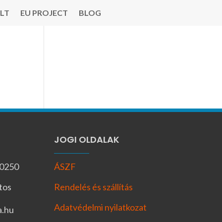
LT
EU PROJECT
BLOG
JOGI OLDALAK
-0250
ÁSZF
tos
Rendelés és szállítás
Adatvédelmi nyilatkozat
a.hu