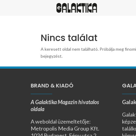
Nincs találat
A keresett oldal nem található. Próbálja meg finomí
bejegyzést.
BRAND & KIADÓ
GALA
A Galaktika Magazin hivatalos
Galak
oldala
Galak
A weboldal üzemeltetője:
képze
Metropolis Media Group Kft.
találk
1024 Budapest, Fény utca 2.,
könyv