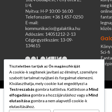
I/4.
meg k
Nyitva: H-P 10:00-16:00
online
Telefonszám: +36 1 457-0250
fanta
E-mail:
legna
kommunikacio@galaktika.hu
közös
Adószám: 14051212-2-13
Gal
Cégjegyzékszám: 13-09-
134615
Köny
Sci-fi
Fanta
Szépi
Tiszteletben tartjuk az Ön magánszféráját
A cookie-k segítenek javítani az élményt, személyre
szabott tartalmat nyújtani és forgalmat elemezni.
Kiválaszthatja, mely cookie-kat engedélyezi a
Testreszabás
gombra kattintva. Kattintson a
Mind
elfogadása
gombra a hozzájáruláshoz vagy a
Mind
elutasítása
gombra a nem alapvető cookie-k
elutasításához.