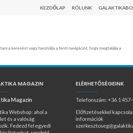
KEZDŐLAP
RÓLUNK
GALAKTIKABO
tani a keresést vagy használja a fenti navigációt, hogy megtalálja a
KTIKA MAGAZIN
ELÉRHETŐSÉGEINK
tika Magazin
Telefonszám: +36 1 457
tika Webshop: ahol a
Előfizetésekkel kapcsola
let és a valóság
információk
ozik. Fedezd fel egyedi
szerkesztoseg@galaktik
kínálatunkat, rendeld