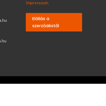
Impresszum
Elállás a
a.hu
szerződéstől
a.hu