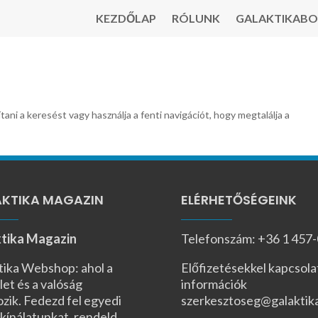
KEZDŐLAP
RÓLUNK
GALAKTIKABO
tani a keresést vagy használja a fenti navigációt, hogy megtalálja a
KTIKA MAGAZIN
ELÉRHETŐSÉGEINK
tika Magazin
Telefonszám: +36 1 457
tika Webshop: ahol a
Előfizetésekkel kapcsola
let és a valóság
információk
ozik. Fedezd fel egyedi
szerkesztoseg@galaktik
kínálatunkat, rendeld