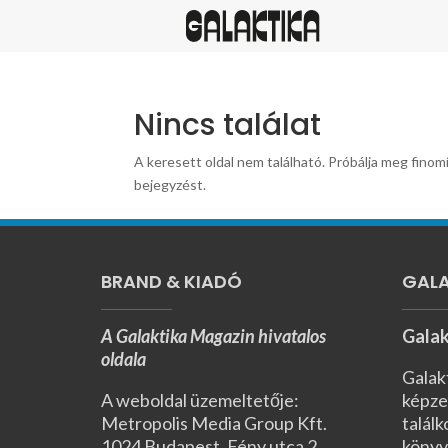
Nincs találat
A keresett oldal nem található. Próbálja meg finomí
bejegyzést.
BRAND & KIADÓ
GALA
A Galaktika Magazin hivatalos
Galak
oldala
Galak
A weboldal üzemeltetője:
képze
Metropolis Media Group Kft.
találk
1024 Budapest, Fény utca 2.,
könyv