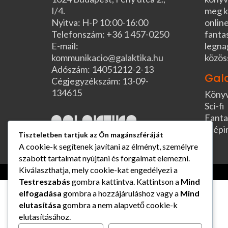
I/4.
meg k
Nyitva: H-P 10:00-16:00
online
Telefonszám: +36 1 457-0250
fanta
E-mail:
legna
kommunikacio@galaktika.hu
közös
Adószám: 14051212-2-13
Gal
Cégjegyzékszám: 13-09-
134615
Köny
Sci-fi
Fanta
Szépi
Tiszteletben tartjuk az Ön magánszféráját
A cookie-k segítenek javítani az élményt, személyre
szabott tartalmat nyújtani és forgalmat elemezni.
Kiválaszthatja, mely cookie-kat engedélyezi a
Testreszabás
gombra kattintva. Kattintson a
Mind
elfogadása
gombra a hozzájáruláshoz vagy a
Mind
elutasítása
gombra a nem alapvető cookie-k
elutasításához.