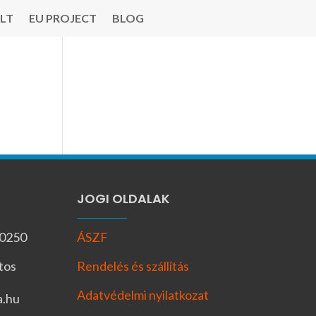
LT
EU PROJECT
BLOG
JOGI OLDALAK
-0250
ÁSZF
tos
Rendelés és szállítás
Adatvédelmi nyilatkozat
a.hu