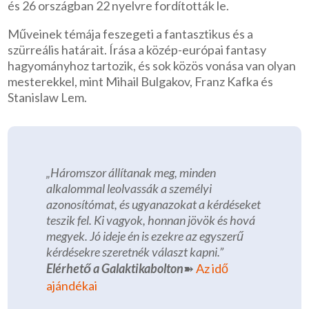
és 26 országban 22 nyelvre fordították le.
Műveinek témája feszegeti a fantasztikus és a
szürreális határait. Írása a közép-európai fantasy
hagyományhoz tartozik, és sok közös vonása van olyan
mesterekkel, mint Mihail Bulgakov, Franz Kafka és
Stanislaw Lem.
„Háromszor állítanak meg, minden
alkalommal leolvassák a személyi
azonosítómat, és ugyanazokat a kérdéseket
teszik fel. Ki vagyok, honnan jövök és hová
megyek. Jó ideje én is ezekre az egyszerű
kérdésekre szeretnék választ kapni.”
Elérhető a Galaktikabolton
➽
Az idő
ajándékai