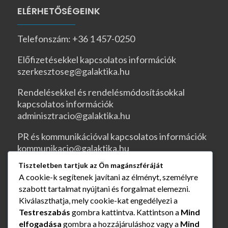
ELÉRHETŐSÉGEINK
Telefonszám: +36 1 457-0250
Előfizetésekkel kapcsolatos információk
szerkesztoseg@galaktika.hu
Rendelésekkel és rendelésmódosításokkal
kapcsolatos információk
adminisztracio@galaktika.hu
PR és kommunikációval kapcsolatos információk
kommunikacio@galaktika.hu
Tiszteletben tartjuk az Ön magánszféráját
JOGI OLDALAK
A cookie-k segítenek javítani az élményt, személyre
szabott tartalmat nyújtani és forgalmat elemezni.
ÁSZF
Kiválaszthatja, mely cookie-kat engedélyezi a
Testreszabás
gombra kattintva. Kattintson a
Mind
Rendelés és szállítás
elfogadása
gombra a hozzájáruláshoz vagy a
Mind