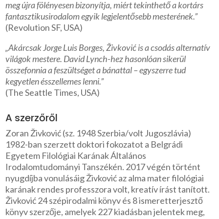
meg újra fölényesen bizonyítja, miért tekinthető a kortárs
fantasztikus
irodalom egyik legjelentősebb mesterének.”
(Revolution SF, USA)
„Akárcsak Jorge Luis Borges, Živković is a csodás alternatív
világok mestere. David Lynch-
hez hasonlóan sikerül
összefonnia a feszültséget a bánattal – egyszerre tud
kegyetlen és
szellemes lenni.”
(The Seattle Times, USA)
A szerzőről
Zoran Živković (sz. 1948 Szerbia/volt Jugoszlávia)
1982-ban szerzett doktori fokozatot a Belgrádi
Egyetem Filológiai Karának Általános
Irodalomtudományi Tanszékén. 2017 végén történt
nyugdíjba vonulásáig Živković az alma mater filológiai
karának rendes professzora volt, kreatív írást tanított.
Živković 24 szépirodalmi könyv és 8 ismeretterjesztő
könyv szerzője, amelyek 227 kiadásban jelentek meg,