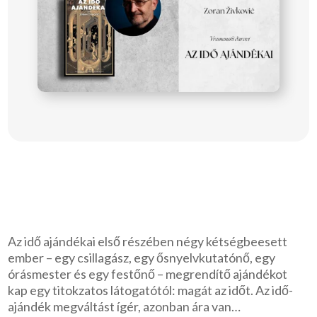
Az idő ajándékai első részében négy kétségbeesett
ember – egy csillagász, egy ősnyelvkutatónő, egy
órásmester és egy festőnő – megrendítő ajándékot
kap egy titokzatos látogatótól: magát az időt. Az idő-
ajándék megváltást ígér, azonban ára van…