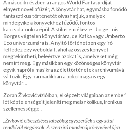
A második részben a rangos World Fantasy-díjat
elnyert novellafüzér, A könyvtár hat, egymásba fonódó
fantasztikus történetét olvashatjuk, amelyek
mindegyike a könyvekhez fűződő, fontos
kapcsolatunkra épül. A stílus emlékeztet Jorge Luis
Borges végtelen könyvtárára, de Kafka vagy Umberto
Eco univerzumára is. A nyitó történetben egy író
felfedez egy weboldalt, ahol az összes könyvét
megtekintheti, beleértve azokat is, amelyeket még
nem írt meg. Egy másikban egy közönséges könyvtár
egyik napról a másikra az élettörténetek archívumává
változik. Egy harmadikban a pokol maga is egy
könyvtár…
Zoran Živković vízióiban, elképzelt világaiban az emberi
lét képtelenségeit jeleníti meg melankolikus, ironikus
szellemességgel.
„Živković elbeszélései látszólag egyszerűek s egyúttal
rendkívül elegánsak. A szerb író minden
új könyvével újra