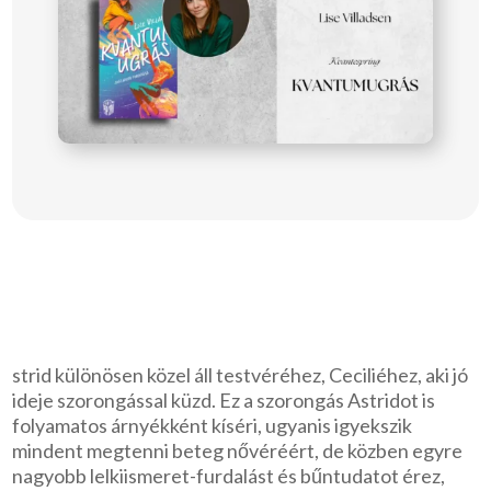
strid különösen közel áll testvéréhez, Ceciliéhez, aki jó
ideje szorongással küzd. Ez a szorongás Astridot is
folyamatos árnyékként kíséri, ugyanis igyekszik
mindent megtenni beteg nővéréért, de közben egyre
nagyobb lelkiismeret-furdalást és bűntudatot érez,