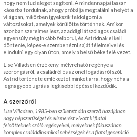
hogy nem tud eleget segíteni. A mindennapjai lassan
káoszba fordulnak, ahogy próbálja megtalálni a helyét a
világban, miközben igyekszik feldolgozni a
változásokat, amelyek körülötte történnek. Amikor
azonban szerelmes lesz, az addigi látszólagos családi
egyensúly még inkább felborul, és Astridnak el kell
döntenie, képes-e szembenézni saját félelmeivel és
elindulni egy olyan úton, amely a belső béke felé vezet.
Lise Villadsen érzékeny, mélyreható regénye a
szorongásról, a családról és az önelfogadásról szól.
Astrid története emlékeztet minket arra, hogy néha a
legnagyobb ugrás a legkisebb lépéssel kezdődik.
A szerzőről
Lise Villadsen, 1985-ben született dán szerző hazájában
nagy népszerűséget és elismerést vívott ki fiatal
felnőtteknek szóló regényeivel, melyeknek fókuszában
komplex családdinamikai nehézségek és a fiatal generáció