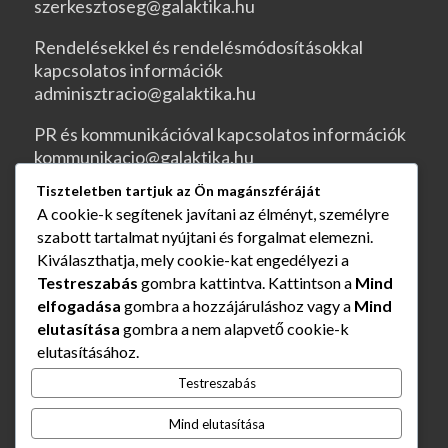
szerkesztoseg@galaktika.hu
Rendelésekkel és rendelésmódosításokkal
kapcsolatos információk
adminisztracio@galaktika.hu
PR és kommunikációval kapcsolatos információk
kommunikacio@galaktika.hu
Tiszteletben tartjuk az Ön magánszféráját
JOGI OLDALAK
A cookie-k segítenek javítani az élményt, személyre
szabott tartalmat nyújtani és forgalmat elemezni.
ÁSZF
Kiválaszthatja, mely cookie-kat engedélyezi a
Testreszabás
gombra kattintva. Kattintson a
Mind
Rendelés és szállítás
elfogadása
gombra a hozzájáruláshoz vagy a
Mind
elutasítása
gombra a nem alapvető cookie-k
Adatvédelmi nyilatkozat
elutasításához.
Impresszum
Testreszabás
Mind elutasítása
Elállás a szerződéstől