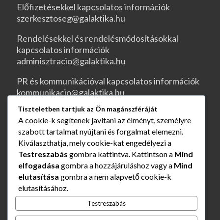
Előfizetésekkel kapcsolatos információk
szerkesztoseg@galaktika.hu
Rendelésekkel és rendelésmódosításokkal
kapcsolatos információk
adminisztracio@galaktika.hu
PR és kommunikációval kapcsolatos információk
kommunikacio@galaktika.hu
Tiszteletben tartjuk az Ön magánszféráját
JOGI OLDALAK
A cookie-k segítenek javítani az élményt, személyre
szabott tartalmat nyújtani és forgalmat elemezni.
ÁSZF
Kiválaszthatja, mely cookie-kat engedélyezi a
Testreszabás
gombra kattintva. Kattintson a
Mind
Rendelés és szállítás
elfogadása
gombra a hozzájáruláshoz vagy a
Mind
elutasítása
gombra a nem alapvető cookie-k
Adatvédelmi nyilatkozat
elutasításához.
Impresszum
Testreszabás