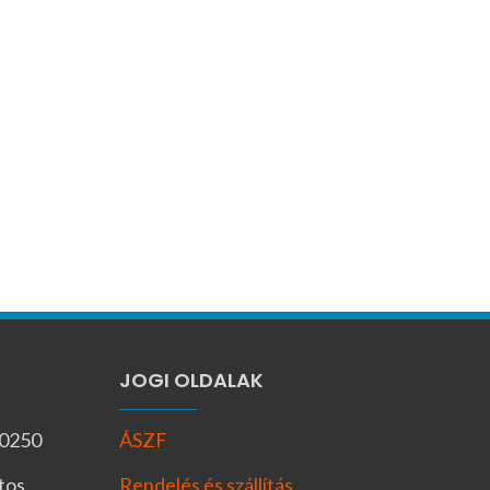
JOGI OLDALAK
-0250
ÁSZF
tos
Rendelés és szállítás