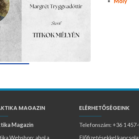
Moly
KTIKA MAGAZIN
ELÉRHETŐSÉGEINK
tika Magazin
Telefonszám: +36 1 457
tika Webshop: ahol a
Előfizetésekkel kapcsola