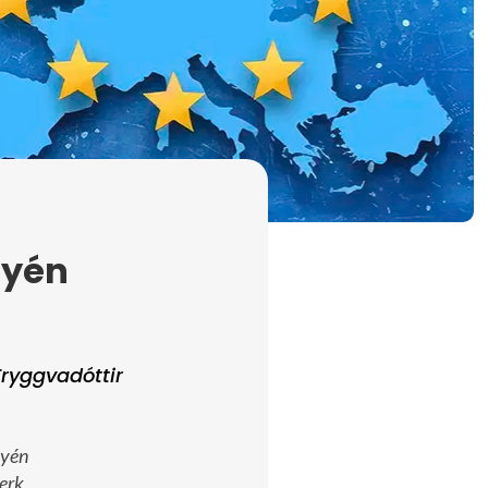
lyén
ryggvadóttir
lyén
erk