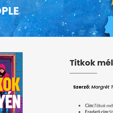
OPLE
Titkok mé
Szerző:
Margrét T
Cím:
Titkok mé
Eredeti cím:
St