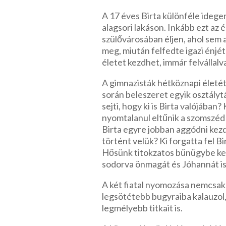
A 17 éves Birta különféle idege
alagsori lakáson. Inkább ezt az 
szülővárosában éljen, ahol sem a
meg, miután felfedte igazi énjét
életet kezdhet, immár felvállal
A gimnazisták hétköznapi életét 
során beleszeret egyik osztályt
sejti, hogy ki is Birta valójában
nyomtalanul eltűnik a szomszéd 
Birta egyre jobban aggódni kezd.
történt velük? Ki forgatta fel Bi
Hősünk titokzatos bűnügybe ke
sodorva önmagát és Jóhannát is
A két fiatal nyomozása nemcsak
legsötétebb bugyraiba kalauzol, 
legmélyebb titkait is.