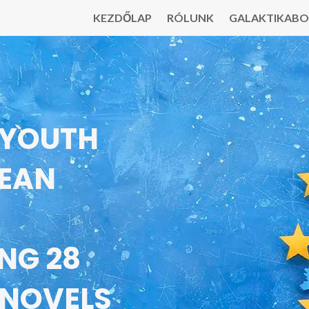
KEZDŐLAP
RÓLUNK
GALAKTIKABO
 YOUTH
PEAN
NG 28
 NOVELS