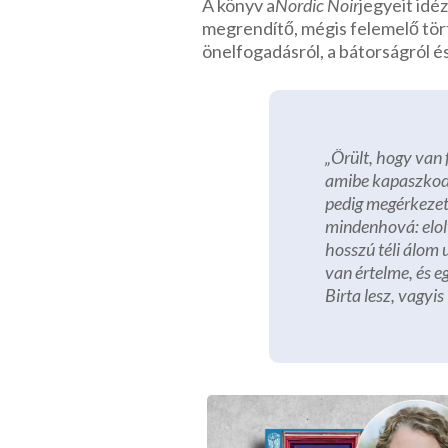
A könyv a
Nordic Noir
jegyeit idé
megrendítő, mégis felemelő tört
önelfogadásról, a bátorságról és
„Örült, hogy van 
amibe kapaszkodh
pedig megérkezet
mindenhová: elol
hosszú téli álom 
van értelme, és e
Birta lesz, vagyis