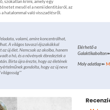
ző, szokatlan krimi, amely egy
énetet mesél el a nemi identitásról, az
 a hatalommal való visszaélésről.
feladata, valami, amire koncentrálhat,
at. A világos tavaszi éjszakákkal
Elérhető a
t az új élet. Nemcsak az akolba, hanem
Galaktikabolton
vadt a hó, és a növények ébredeztek a
után. Birta újra érezte, hogy az életének
Moly adatlap
➽
Mi
gyértelműnek gondolta, hogy az új neve
 ‘világosság'”
Recenzi