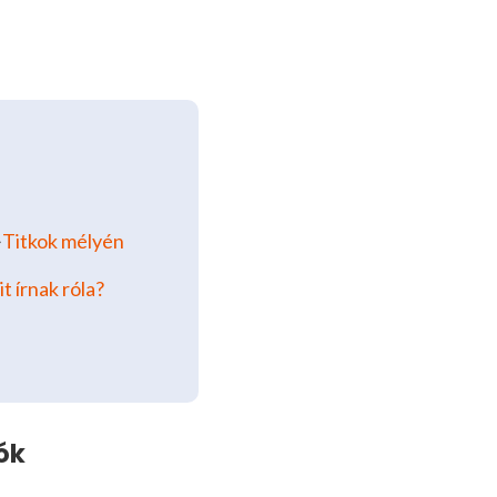
➽
Titkok mélyén
t írnak róla?
ók