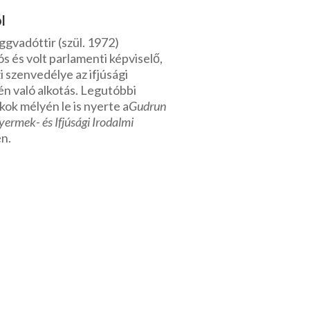
l
gvadóttir (szül. 1972)
s és volt parlamenti képviselő,
i szenvedélye az ifjúsági
én való alkotás. Legutóbbi
kok mélyén le is nyerte a
Gudrun
yermek- és Ifjúsági Irodalmi
n.