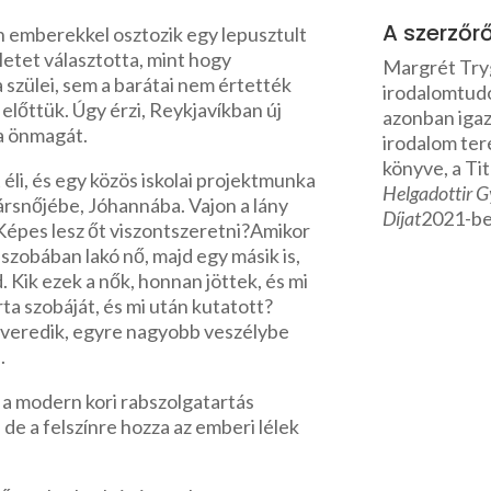
A szerzőrő
n emberekkel osztozik egy lepusztult
életet választotta, mint hogy
Margrét Tryg
 szülei, sem a barátai nem értették
irodalomtudó
 előttük. Úgy érzi, Reykjavíkban új
azonban igaz
va önmagát.
irodalom ter
könyve, a Tit
éli, és egy közös iskolai projektmunka
Helgadottir G
ársnőjébe, Jóhannába. Vajon a lány
Díjat
2021-be
? Képes lesz őt viszontszeretni?Amikor
szobában lakó nő, majd egy másik is,
 Kik ezek a nők, honnan jöttek, és mi
rta szobáját, és mi után kutatott?
veredik, egyre nagyobb veszélybe
.
 a modern kori rabszolgatartás
de a felszínre hozza az emberi lélek