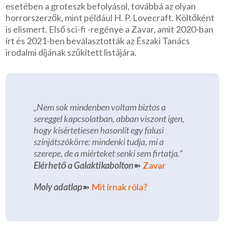
esetében a groteszk befolyásol, továbbá az olyan
horrorszerzők, mint például H. P. Lovecraft. Költőként
is elismert. Első sci-fi -regénye a Zavar, amit 2020-ban
írt és 2021-ben beválasztották az Északi Tanács
irodalmi díjának szűkített listájára.
„Nem sok mindenben voltam biztos a
sereggel kapcsolatban, abban viszont igen,
hogy kísértetiesen hasonlít egy falusi
színjátszókörre: mindenki tudja, mi a
szerepe, de a miérteket senki sem firtatja.”
Elérhető a Galaktikabolton
➽
Zavar
Moly adatlap
➽
Mit írnak róla?