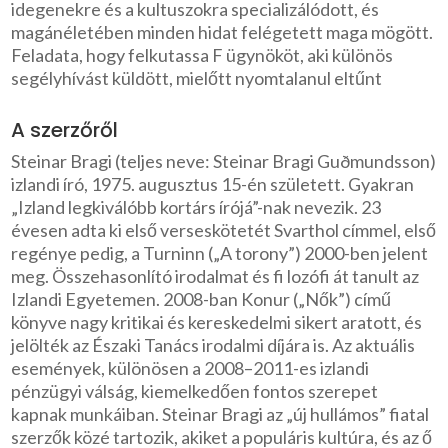
idegenekre és a kultuszokra specializálódott, és
magánéletében minden hidat felégetett maga mögött.
Feladata, hogy felkutassa F ügynököt, aki különös
segélyhívást küldött, mielőtt nyomtalanul eltűnt
A szerzőről
Steinar Bragi (teljes neve: Steinar Bragi Guðmundsson)
izlandi író, 1975. augusztus 15-én született. Gyakran
„Izland legkiválóbb kortárs írójá”-nak nevezik. 23
évesen adta ki első verseskötetét Svarthol címmel, első
regénye pedig, a Turninn („A torony”) 2000-ben jelent
meg. Összehasonlító irodalmat és fi lozófi át tanult az
Izlandi Egyetemen. 2008-ban Konur („Nők”) című
könyve nagy kritikai és kereskedelmi sikert aratott, és
jelölték az Északi Tanács irodalmi díjára is. Az aktuális
események, különösen a 2008–2011-es izlandi
pénzügyi válság, kiemelkedően fontos szerepet
kapnak munkáiban. Steinar Bragi az „új hullámos” fiatal
szerzők közé tartozik, akiket a populáris kultúra, és az ő