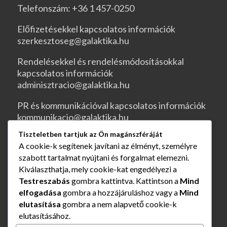
Telefonszám: +36 1 457-0250
Előfizetésekkel kapcsolatos információk
szerkesztoseg@galaktika.hu
Rendelésekkel és rendelésmódosításokkal
kapcsolatos információk
adminisztracio@galaktika.hu
PR és kommunikációval kapcsolatos információk
kommunikacio@galaktika.hu
Tiszteletben tartjuk az Ön magánszféráját
JOGI OLDALAK
A cookie-k segítenek javítani az élményt, személyre
szabott tartalmat nyújtani és forgalmat elemezni.
ÁSZF
Kiválaszthatja, mely cookie-kat engedélyezi a
Testreszabás
gombra kattintva. Kattintson a
Mind
Rendelés és szállítás
elfogadása
gombra a hozzájáruláshoz vagy a
Mind
elutasítása
gombra a nem alapvető cookie-k
Adatvédelmi nyilatkozat
elutasításához.