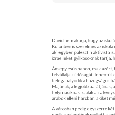
David nem akarja, hogy az iskol
Különben is szerelmes az iskola
aki egyben palesztin aktivista i
izraelieket gyilkosoknak tartja,
Ám egy esős napon, csak azért, 
felvállalja zsidóságát. Innentől
belegabalyodik a hazugságok hál
Majának, a legjobb barátjának, a
helyi náciknak is, akik arra kény
arabok elleni harcban, akiket mé
A városban pedig egyszerre két
egyik a palesztinok mellett, a m