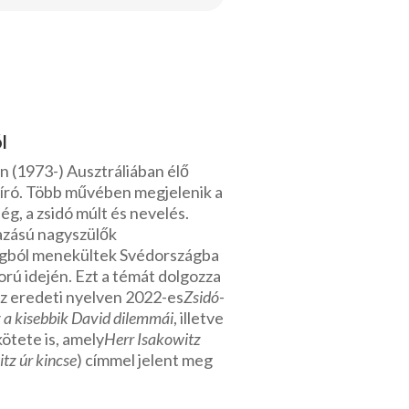
l
 (1973-) Ausztráliában élő
 író. Több művében megjelenik a
ég, a zsidó múlt és nevelés.
azású nagyszülők
ból menekültek Svédországba
ború idején. Ezt a témát dolgozza
az eredeti nyelven 2022-es
Zsidó-
 a kisebbik David dilemmái
, illetve
ötete is, amely
Herr Isakowitz
tz úr kincse
) címmel jelent meg