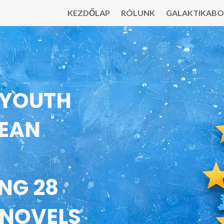
KEZDŐLAP
RÓLUNK
GALAKTIKABO
 YOUTH
PEAN
NG 28
 NOVELS