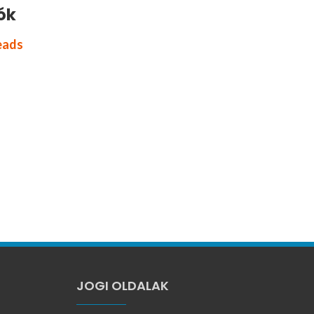
ók
eads
JOGI OLDALAK