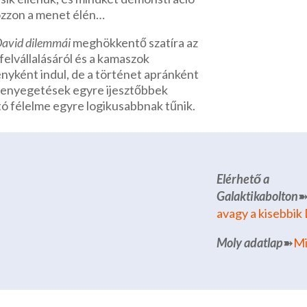
ozzon a menet élén…
David dilemmái
meghökkentő szatíra az
 felvállalásáról és a kamaszok
nyként indul, de a történet apránként
fenyegetések egyre ijesztőbbek
tó félelme egyre logikusabbnak tűnik.
Elérhető a
Galaktikabolton
avagy a kisebbik
Moly adatlap
➽
Mi