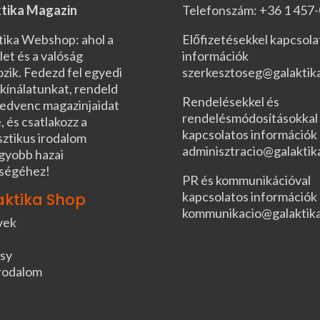
tika Magazin
Telefonszám: +36 1 457
tika Webshop: ahol a
Előfizetésekkel kapcsola
let és a valóság
információk
ozik. Fedezd fel egyedi
szerkesztoseg@galaktik
kínálatunkat, rendeld
Rendelésekkel és
edvenc magazinjaidat
rendelésmódosításokkal
, és csatlakozz a
kapcsolatos információk
sztikus irodalom
adminisztracio@galaktik
gyobb hazai
ségéhez!
PR és kommunikációval
kapcsolatos információk
aktika Shop
kommunikacio@galaktik
vek
sy
rodalom