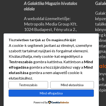
A Galaktika Magazin hivatalos
Galak
oldala
Galak
A weboldal üzemeltetője:
képze
Metropolis Media Group Kft.
találk
1024 Budapest, Fény utca 2.,
könyv
I/4.
meg k
Nyitva: H-P 10:00-16:00
online
Tiszteletben tartjuk az Ön magánszféráját
Telefonszám: +36 1 457-0250
fanta
A cookie-k segítenek javítani az élményt, személyre
E-mail:
legna
szabott tartalmat nyújtani és forgalmat elemezni.
kommunikacio@galaktika.hu
közös
Kiválaszthatja, mely cookie-kat engedélyezi a
Adószám: 14051212-2-13
Testreszabás
gombra kattintva. Kattintson a
Mind
Gal
Cégjegyzékszám: 13-09-
elfogadása
gombra a hozzájáruláshoz vagy a
Mind
134615
elutasítása
gombra a nem alapvető cookie-k
Köny
elutasításához.
Sci-fi
Fanta
Testreszabás
Mind elutasítása
Szépi
Mind elfogadása
Powered by