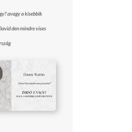
gy? avagy a kisebbik
avid den mindre vises
rszág