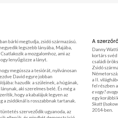
A szerzőrő
ában bárki megtudja, zsidó származású.
 negyedik legszebb lányába, Majába,
Danny Wattin
s. Csatlakozik a mozgalomhoz, ami az
kortárs svéd
 hogy lenyűgözze a lányt.
családi öröks
Zsidó szárm
hogy megússza a tesiórát, nyilvánosan
Németország
 kezdve David egyre jobban
a II. világhá
ójába: hazudik a szüleinek, a húgának,
fel részben 
 lánynak, aki szerelmes belé. És még a
e vagy? avagy
szerítik, hogy a kabalájuk legyen az
egy korábbi k
g a zsidóknál is rosszabbnak tartanak.
Skatt
(
Isakowi
2014-ben.
 tüntetés szerveződik ugyanoda, az
ásik ellenük, és mindkét demonstráció