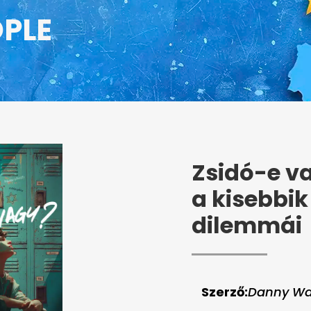
OPLE
Zsidó-e v
a kisebbik
dilemmái
Szerző:
Danny Wa