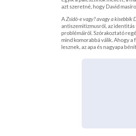
azt szeretné, hogy David masír
A
Zsidó-e vagy? avagy a kisebbik 
antiszemitizmusról, az identitás
problémáiról. Szórakoztató regé
mind komorabbá válik. Ahogy a 
lesznek, az apa és nagyapa béní