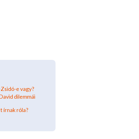
➽
Zsidó-e vagy?
 David dilemmái
t írnak róla?