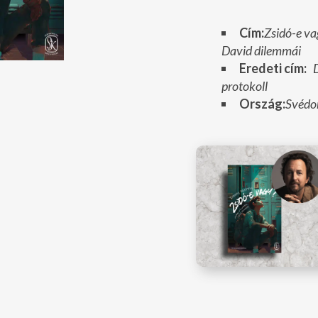
Cím:
Zsidó-e va
David dilemmái
Eredeti cím:
D
protokoll
Ország:
Svédo