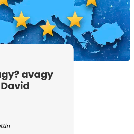
agy? avagy
 David
ttin