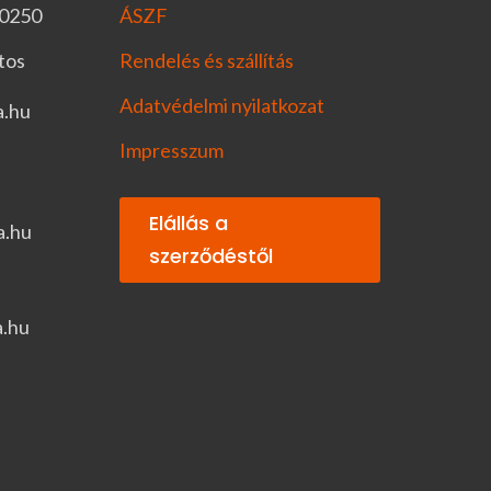
-0250
ÁSZF
tos
Rendelés és szállítás
Adatvédelmi nyilatkozat
a.hu
Impresszum
Elállás a
a.hu
szerződéstől
a.hu