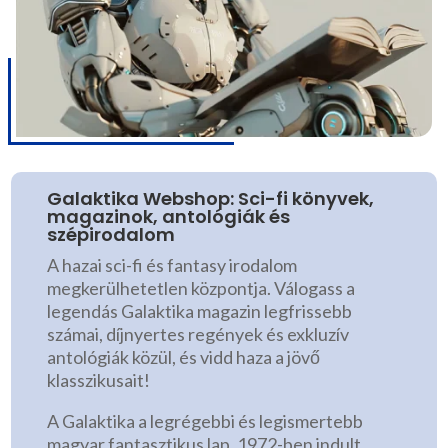
Galaktika Webshop: Sci-fi könyvek,
magazinok, antológiák és
szépirodalom
A hazai sci-fi és fantasy irodalom
megkerülhetetlen központja. Válogass a
legendás Galaktika magazin legfrissebb
számai, díjnyertes regények és exkluzív
antológiák közül, és vidd haza a jövő
klasszikusait!
A Galaktika a legrégebbi és legismertebb
magyar fantasztikus lap. 1972-ben indult