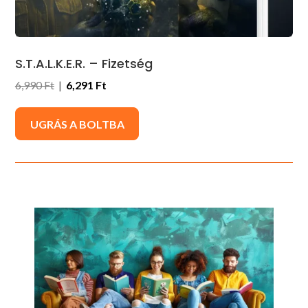
S.T.A.L.K.E.R. – Fizetség
6,990 Ft
|
6,291 Ft
UGRÁS A BOLTBA