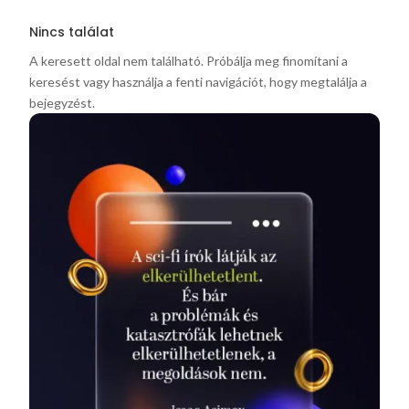
Nincs találat
A keresett oldal nem található. Próbálja meg finomítani a
keresést vagy használja a fenti navigációt, hogy megtalálja a
bejegyzést.