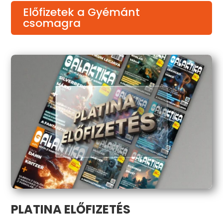
Előfizetek a Gyémánt
csomagra
PLATINA ELŐFIZETÉS