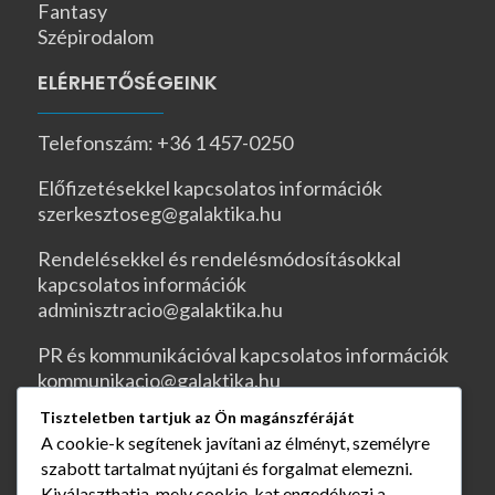
Fantasy
Szépirodalom
ELÉRHETŐSÉGEINK
Telefonszám: +36 1 457-0250
Előfizetésekkel kapcsolatos információk
szerkesztoseg@galaktika.hu
Rendelésekkel és rendelésmódosításokkal
kapcsolatos információk
adminisztracio@galaktika.hu
PR és kommunikációval kapcsolatos információk
kommunikacio@galaktika.hu
Tiszteletben tartjuk az Ön magánszféráját
JOGI OLDALAK
A cookie-k segítenek javítani az élményt, személyre
szabott tartalmat nyújtani és forgalmat elemezni.
ÁSZF
Kiválaszthatja, mely cookie-kat engedélyezi a