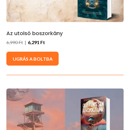
Az utolsó boszorkány
6,990 Ft
|
6,291 Ft
UGRÁS A BOLTBA