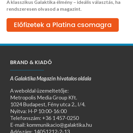
A klasszikus Galaktika élmény – ideális választás, ha
rendszeresen olvasod a magazint.
Előfizetek a Platina csomagra
BRAND & KIADÓ
A Galaktika Magazin hivatalos oldala
A weboldal üzemeltetője:
Metropolis Media Group Kft.
1024 Budapest, Fény utca 2., I/4.
Nyitva: H-P 10:00-16:00
Telefonszám: +36 1 457-0250
E-mail: kommunikacio@galaktika.hu
Adószám: 14051212-2-13