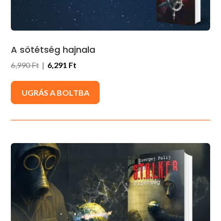
A sötétség hajnala
6,990 Ft
|
6,291 Ft
UGRÁS A BOLTBA