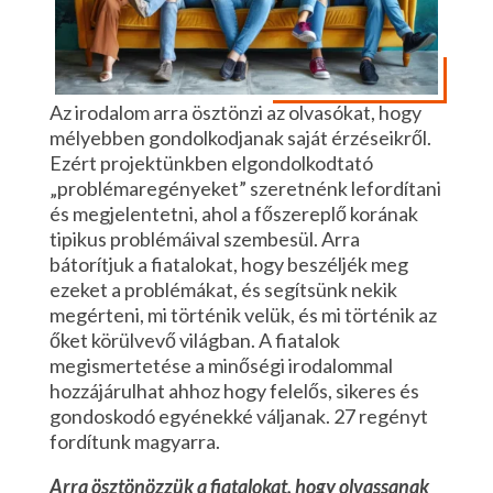
Az irodalom arra ösztönzi az olvasókat, hogy
mélyebben gondolkodjanak saját érzéseikről.
Ezért projektünkben elgondolkodtató
„problémaregényeket” szeretnénk lefordítani
és megjelentetni, ahol a főszereplő korának
tipikus problémáival szembesül. Arra
bátorítjuk a fiatalokat, hogy beszéljék meg
ezeket a problémákat, és segítsünk nekik
megérteni, mi történik velük, és mi történik az
őket körülvevő világban. A fiatalok
megismertetése a minőségi irodalommal
hozzájárulhat ahhoz hogy felelős, sikeres és
gondoskodó egyénekké váljanak. 27 regényt
fordítunk magyarra.
Arra ösztönözzük a fiatalokat, hogy olvassanak