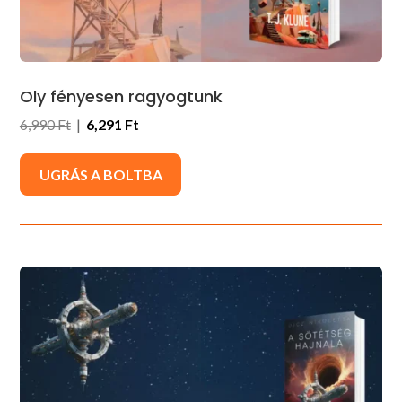
Oly fényesen ragyogtunk
6,990 Ft
|
6,291 Ft
UGRÁS A BOLTBA