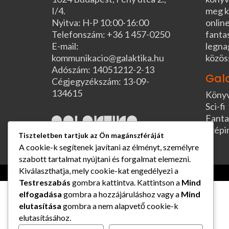
I/4.
meg k
Nyitva: H-P 10:00-16:00
online
Telefonszám: +36 1 457-0250
fanta
E-mail:
legna
kommunikacio@galaktika.hu
közös
Adószám: 14051212-2-13
Gal
Cégjegyzékszám: 13-09-
134615
Köny
Sci-fi
Fanta
Szépi
Tiszteletben tartjuk az Ön magánszféráját
A cookie-k segítenek javítani az élményt, személyre
szabott tartalmat nyújtani és forgalmat elemezni.
Kiválaszthatja, mely cookie-kat engedélyezi a
Testreszabás
gombra kattintva. Kattintson a
Mind
elfogadása
gombra a hozzájáruláshoz vagy a
Mind
elutasítása
gombra a nem alapvető cookie-k
elutasításához.