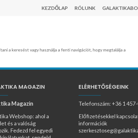
KEZDŐLAP
RÓLUNK
GALAKTIKABO
tani a keresést vagy használja a fenti navigációt, hogy megtalálja a
KTIKA MAGAZIN
ELÉRHETŐSÉGEINK
tika Magazin
Telefonszám: +36 1 457
tika Webshop: ahol a
Előfizetésekkel kapcsola
let és a valóság
információk
ozik. Fedezd fel egyedi
szerkesztoseg@galaktik
kínálatunkat, rendeld