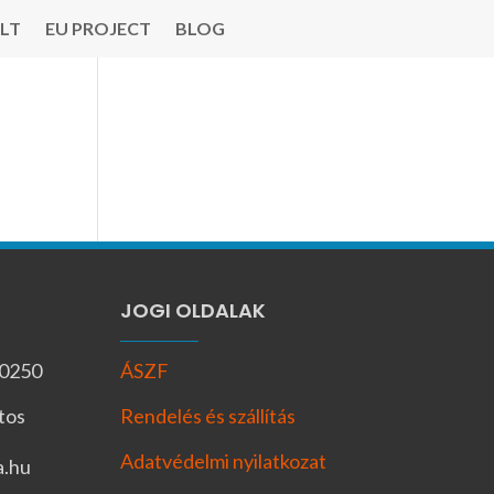
LT
EU PROJECT
BLOG
JOGI OLDALAK
-0250
ÁSZF
tos
Rendelés és szállítás
Adatvédelmi nyilatkozat
a.hu