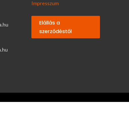
Impresszum
Elállás a
a.hu
szerződéstől
a.hu