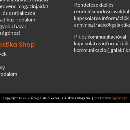
Rendelésekkel és
edvenc magazinjaidat
rendelésmódosításokkal
, és csatlakozz a
kapcsolatos információk
sztikus irodalom
adminisztracio@galaktik
gyobb hazai
ségéhez!
PR és kommunikációval
kapcsolatos információk
aktika Shop
kommunikacio@galaktik
vek
sy
rodalom
Copyright 1972-2026 @ Galaktika.hu – Galaktika Magazin | created by
Gg:Design