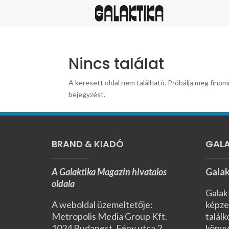
Nincs találat
A keresett oldal nem található. Próbálja meg finomí
bejegyzést.
BRAND & KIADÓ
GALA
A Galaktika Magazin hivatalos
Galak
oldala
Galak
A weboldal üzemeltetője:
képze
Metropolis Media Group Kft.
találk
1024 Budapest, Fény utca 2.,
könyv