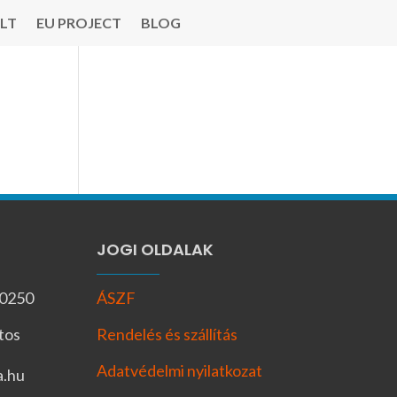
LT
EU PROJECT
BLOG
JOGI OLDALAK
-0250
ÁSZF
tos
Rendelés és szállítás
Adatvédelmi nyilatkozat
a.hu