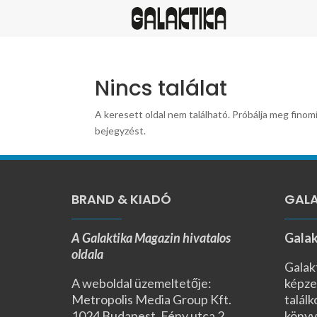
Nincs találat
A keresett oldal nem található. Próbálja meg finomí
bejegyzést.
BRAND & KIADÓ
GALA
A Galaktika Magazin hivatalos
Galak
oldala
Galak
A weboldal üzemeltetője:
képze
Metropolis Media Group Kft.
találk
1024 Budapest, Fény utca 2.,
könyv