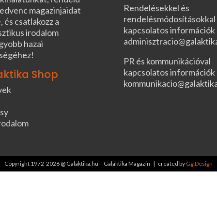
Rendelésekkel és
edvenc magazinjaidat
rendelésmódosításokkal
, és csatlakozz a
kapcsolatos információk
sztikus irodalom
adminisztracio@galaktik
gyobb hazai
ségéhez!
PR és kommunikációval
kapcsolatos információk
aktika Shop
kommunikacio@galaktik
vek
sy
rodalom
Copyright 1972-2026 @ Galaktika.hu – Galaktika Magazin | created by
Gg:Design