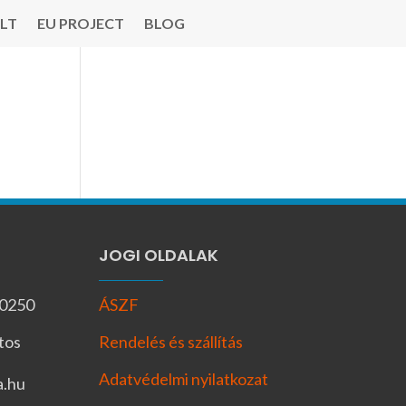
LT
EU PROJECT
BLOG
JOGI OLDALAK
-0250
ÁSZF
tos
Rendelés és szállítás
Adatvédelmi nyilatkozat
a.hu