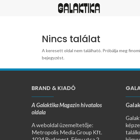
Nincs találat
A keresett oldal nem található. Próbálja meg finomí
bejegyzést.
BRAND & KIADÓ
GALA
A Galaktika Magazin hivatalos
Galak
oldala
Galak
A weboldal üzemeltetője:
képze
Metropolis Media Group Kft.
találk
1024 Budapest, Fény utca 2.,
könyv