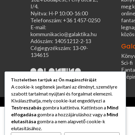
I/4.
meg k
Nyitva: H-P 10:00-16:00
online
Telefonszám: +36 1 457-0250
fanta
E-mail:
legna
kommunikacio@galaktika.hu
közös
Adószám: 14051212-2-13
Gal
Cégjegyzékszám: 13-09-
134615
Köny
Sci-fi
Fanta
Szépi
Tiszteletben tartjuk az Ön magánszféráját
A cookie-k segítenek javítani az élményt, személyre
szabott tartalmat nyújtani és forgalmat elemezni.
Kiválaszthatja, mely cookie-kat engedélyezi a
Testreszabás
gombra kattintva. Kattintson a
Mind
elfogadása
gombra a hozzájáruláshoz vagy a
Mind
elutasítása
gombra a nem alapvető cookie-k
elutasításához.