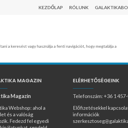
KEZDŐLAP
RÓLUNK
GALAKTIKABO
tani a keresést vagy használja a fenti navigációt, hogy megtalálja a
KTIKA MAGAZIN
ELÉRHETŐSÉGEINK
tika Magazin
Telefonszám: +36 1 457
tika Webshop: ahol a
Előfizetésekkel kapcsola
let és a valóság
információk
ozik. Fedezd fel egyedi
szerkesztoseg@galaktik
kínálatunkat, rendeld