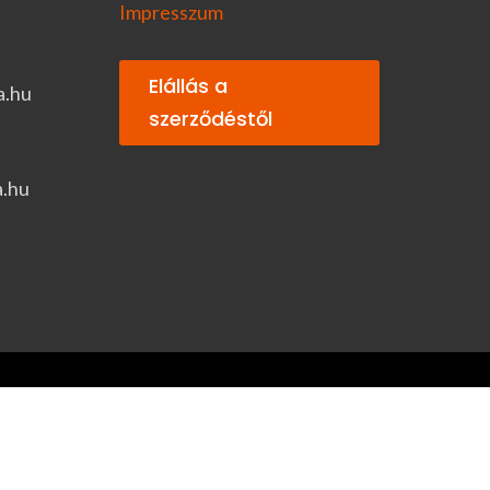
Impresszum
Elállás a
a.hu
szerződéstől
a.hu