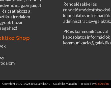
Rendelésekkel és
edvenc magazinjaidat
rendelésmódosításokkal
, és csatlakozz a
kapcsolatos információk
sztikus irodalom
adminisztracio@galaktik
gyobb hazai
ségéhez!
PR és kommunikációval
kapcsolatos információk
aktika Shop
kommunikacio@galaktik
vek
sy
rodalom
Copyright 1972-2026 @ Galaktika.hu – Galaktika Magazin | created by
Gg:Design