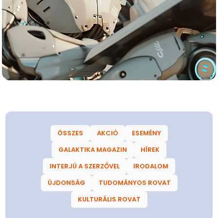
ÖSSZES
AKCIÓ
ESEMÉNY
GALAKTIKA MAGAZIN
HÍREK
INTERJÚ A SZERZŐVEL
IRODALOM
ÚJDONSÁG
TUDOMÁNYOS ROVAT
KULTURÁLIS ROVAT