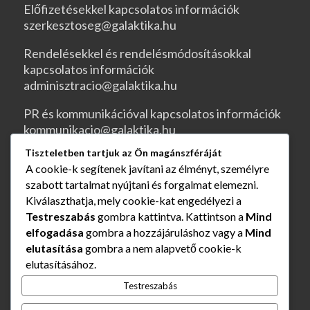
Előfizetésekkel kapcsolatos információk
szerkesztoseg@galaktika.hu
Rendelésekkel és rendelésmódosításokkal
kapcsolatos információk
adminisztracio@galaktika.hu
PR és kommunikációval kapcsolatos információk
kommunikacio@galaktika.hu
Tiszteletben tartjuk az Ön magánszféráját
JOGI OLDALAK
A cookie-k segítenek javítani az élményt, személyre
szabott tartalmat nyújtani és forgalmat elemezni.
ÁSZF
Kiválaszthatja, mely cookie-kat engedélyezi a
Testreszabás
gombra kattintva. Kattintson a
Mind
Rendelés és szállítás
elfogadása
gombra a hozzájáruláshoz vagy a
Mind
elutasítása
gombra a nem alapvető cookie-k
Adatvédelmi nyilatkozat
elutasításához.
Impresszum
Testreszabás