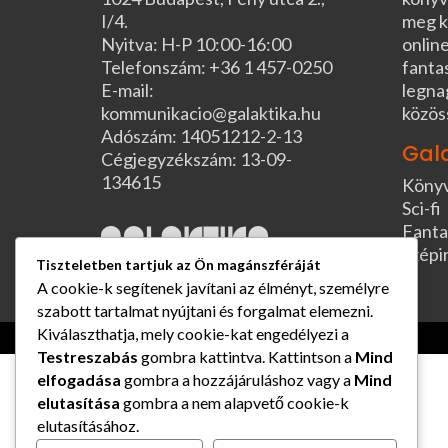
I/4.
meg k
Nyitva: H-P 10:00-16:00
online
Telefonszám: +36 1 457-0250
fanta
E-mail:
legna
kommunikacio@galaktika.hu
közös
Adószám: 14051212-2-13
Gal
Cégjegyzékszám: 13-09-
134615
Köny
Sci-fi
Fanta
Szépi
Tiszteletben tartjuk az Ön magánszféráját
A cookie-k segítenek javítani az élményt, személyre
szabott tartalmat nyújtani és forgalmat elemezni.
Kiválaszthatja, mely cookie-kat engedélyezi a
Testreszabás
gombra kattintva. Kattintson a
Mind
elfogadása
gombra a hozzájáruláshoz vagy a
Mind
elutasítása
gombra a nem alapvető cookie-k
elutasításához.