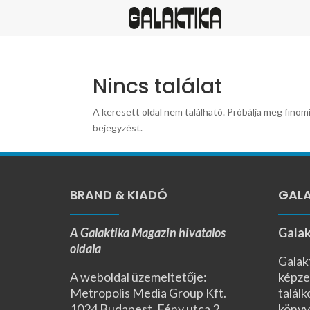
Nincs találat
A keresett oldal nem található. Próbálja meg finomí
bejegyzést.
BRAND & KIADÓ
GALA
A Galaktika Magazin hivatalos
Galak
oldala
Galak
A weboldal üzemeltetője:
képze
Metropolis Media Group Kft.
találk
1024 Budapest, Fény utca 2.,
könyv