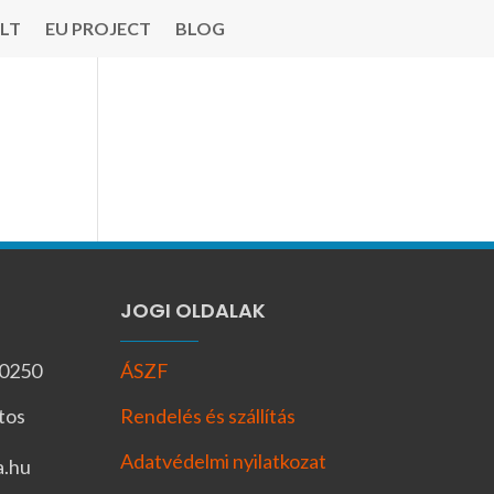
LT
EU PROJECT
BLOG
JOGI OLDALAK
-0250
ÁSZF
tos
Rendelés és szállítás
Adatvédelmi nyilatkozat
a.hu