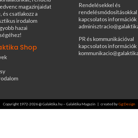
Rendelésekkel és
edvenc magazinjaidat
rendelésmódosításokkal
, és csatlakozz a
kapcsolatos információk
sztikus irodalom
adminisztracio@galaktik
gyobb hazai
ségéhez!
PR és kommunikációval
kapcsolatos információk
aktika Shop
kommunikacio@galaktik
vek
sy
rodalom
Copyright 1972-2026 @ Galaktika.hu – Galaktika Magazin | created by
Gg:Design