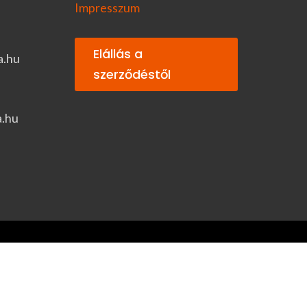
Impresszum
Elállás a
a.hu
szerződéstől
a.hu