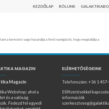
KEZDŐLAP
RÓLUNK
GALAKTIKABO
tani a keresést vagy használja a fenti navigációt, hogy megtalálja a
KTIKA MAGAZIN
ELÉRHETŐSÉGEINK
tika Magazin
Telefonszám: +36 1 457
tika Webshop: ahol a
Előfizetésekkel kapcsola
let és a valóság
információk
ozik. Fedezd fel egyedi
szerkesztoseg@galaktik
kínálatunkat, rendeld