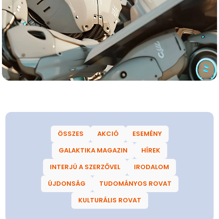
ÖSSZES
AKCIÓ
ESEMÉNY
GALAKTIKA MAGAZIN
HÍREK
INTERJÚ A SZERZŐVEL
IRODALOM
ÚJDONSÁG
TUDOMÁNYOS ROVAT
KULTURÁLIS ROVAT