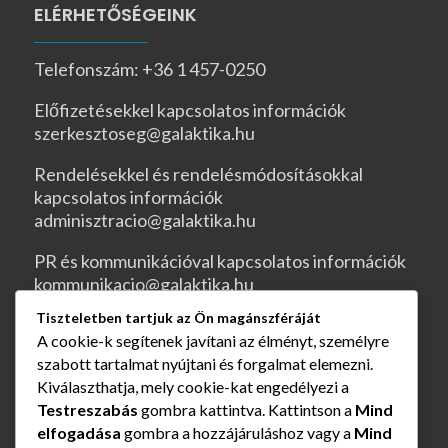
ELÉRHETŐSÉGEINK
Telefonszám: +36 1 457-0250
Előfizetésekkel kapcsolatos információk
szerkesztoseg@galaktika.hu
Rendelésekkel és rendelésmódosításokkal
kapcsolatos információk
adminisztracio@galaktika.hu
PR és kommunikációval kapcsolatos információk
kommunikacio@galaktika.hu
Tiszteletben tartjuk az Ön magánszféráját
JOGI OLDALAK
A cookie-k segítenek javítani az élményt, személyre
szabott tartalmat nyújtani és forgalmat elemezni.
ÁSZF
Kiválaszthatja, mely cookie-kat engedélyezi a
Testreszabás
gombra kattintva. Kattintson a
Mind
Rendelés és szállítás
elfogadása
gombra a hozzájáruláshoz vagy a
Mind