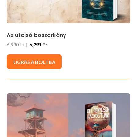
Az utolsó boszorkány
6,990 Ft
|
6,291 Ft
UGRÁS A BOLTBA