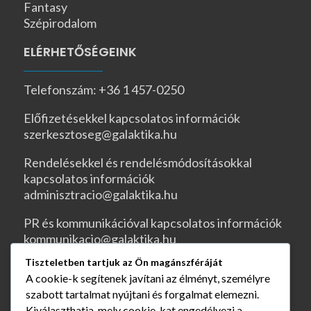
Fantasy
Szépirodalom
ELÉRHETŐSÉGEINK
Telefonszám: +36 1 457-0250
Előfizetésekkel kapcsolatos információk
szerkesztoseg@galaktika.hu
Rendelésekkel és rendelésmódosításokkal
kapcsolatos információk
adminisztracio@galaktika.hu
PR és kommunikációval kapcsolatos információk
kommunikacio@galaktika.hu
Tiszteletben tartjuk az Ön magánszféráját
JOGI OLDALAK
A cookie-k segítenek javítani az élményt, személyre
szabott tartalmat nyújtani és forgalmat elemezni.
ÁSZF
Kiválaszthatja, mely cookie-kat engedélyezi a