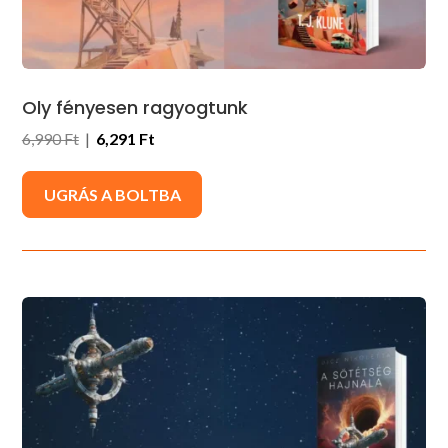
Oly fényesen ragyogtunk
6,990 Ft
|
6,291 Ft
UGRÁS A BOLTBA