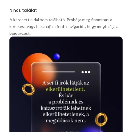
Nincs találat
A keresett oldal nem található. Próbálja meg finomítani a
keresést vagy használja a fenti navigációt, hogy megtalálja a
bejegyzést.