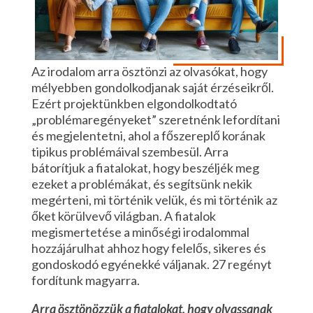
Az irodalom arra ösztönzi az olvasókat, hogy
mélyebben gondolkodjanak saját érzéseikről.
Ezért projektünkben elgondolkodtató
„problémaregényeket” szeretnénk lefordítani
és megjelentetni, ahol a főszereplő korának
tipikus problémáival szembesül. Arra
bátorítjuk a fiatalokat, hogy beszéljék meg
ezeket a problémákat, és segítsünk nekik
megérteni, mi történik velük, és mi történik az
őket körülvevő világban. A fiatalok
megismertetése a minőségi irodalommal
hozzájárulhat ahhoz hogy felelős, sikeres és
gondoskodó egyénekké váljanak. 27 regényt
fordítunk magyarra.
Arra ösztönözzük a fiatalokat, hogy olvassanak