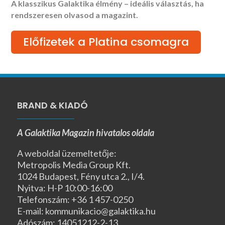
A klasszikus Galaktika élmény – ideális választás, ha
rendszeresen olvasod a magazint.
Előfizetek a Platina csomagra
BRAND & KIADÓ
A Galaktika Magazin hivatalos oldala
A weboldal üzemeltetője:
Metropolis Media Group Kft.
1024 Budapest, Fény utca 2., I/4.
Nyitva: H-P 10:00-16:00
Telefonszám: +36 1 457-0250
E-mail: kommunikacio@galaktika.hu
Adószám: 14051212-2-13