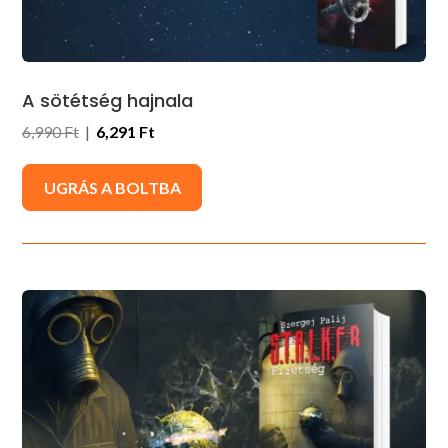
A sötétség hajnala
6,990 Ft
|
6,291 Ft
UGRÁS A BOLTBA