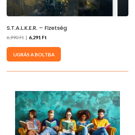
S.T.A.L.K.E.R. – Fizetség
6,990 Ft
|
6,291 Ft
UGRÁS A BOLTBA