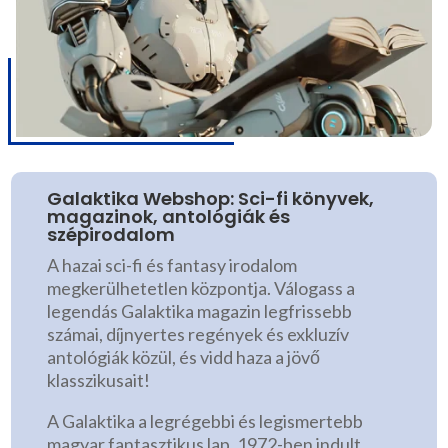
Galaktika Webshop: Sci-fi könyvek,
magazinok, antológiák és
szépirodalom
A hazai sci-fi és fantasy irodalom
megkerülhetetlen központja. Válogass a
legendás Galaktika magazin legfrissebb
számai, díjnyertes regények és exkluzív
antológiák közül, és vidd haza a jövő
klasszikusait!
A Galaktika a legrégebbi és legismertebb
magyar fantasztikus lap. 1972-ben indult