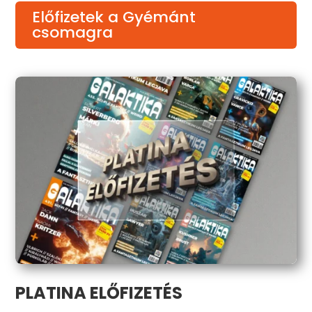
Előfizetek a Gyémánt
csomagra
PLATINA ELŐFIZETÉS