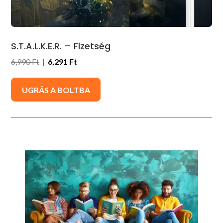
S.T.A.L.K.E.R. – Fizetség
6,990 Ft
|
6,291 Ft
UGRÁS A BOLTBA