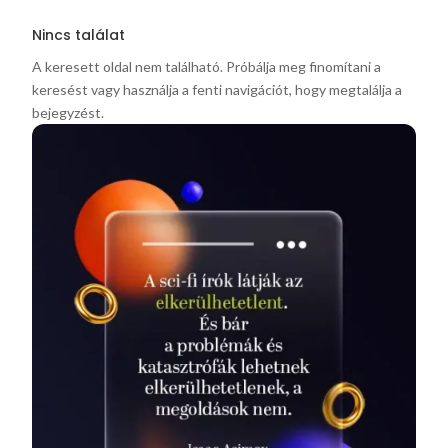
Nincs találat
A keresett oldal nem található. Próbálja meg finomítani a
keresést vagy használja a fenti navigációt, hogy megtalálja a
bejegyzést.