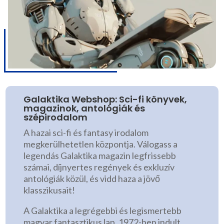
Galaktika Webshop: Sci-fi könyvek,
magazinok, antológiák és
szépirodalom
A hazai sci-fi és fantasy irodalom
megkerülhetetlen központja. Válogass a
legendás Galaktika magazin legfrissebb
számai, díjnyertes regények és exkluzív
antológiák közül, és vidd haza a jövő
klasszikusait!
A Galaktika a legrégebbi és legismertebb
magyar fantasztikus lap. 1972-ben indult