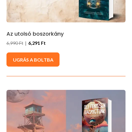
Az utolsó boszorkány
6,990 Ft
|
6,291 Ft
UGRÁS A BOLTBA