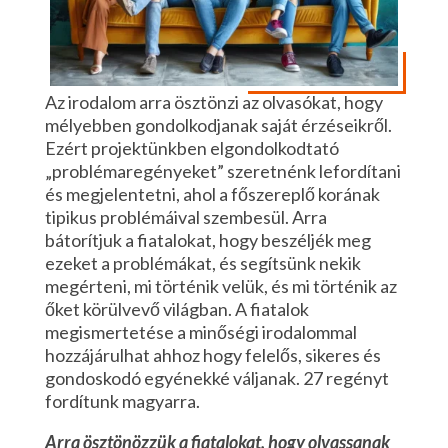
Az irodalom arra ösztönzi az olvasókat, hogy
mélyebben gondolkodjanak saját érzéseikről.
Ezért projektünkben elgondolkodtató
„problémaregényeket” szeretnénk lefordítani
és megjelentetni, ahol a főszereplő korának
tipikus problémáival szembesül. Arra
bátorítjuk a fiatalokat, hogy beszéljék meg
ezeket a problémákat, és segítsünk nekik
megérteni, mi történik velük, és mi történik az
őket körülvevő világban. A fiatalok
megismertetése a minőségi irodalommal
hozzájárulhat ahhoz hogy felelős, sikeres és
gondoskodó egyénekké váljanak. 27 regényt
fordítunk magyarra.
Arra ösztönözzük a fiatalokat, hogy olvassanak