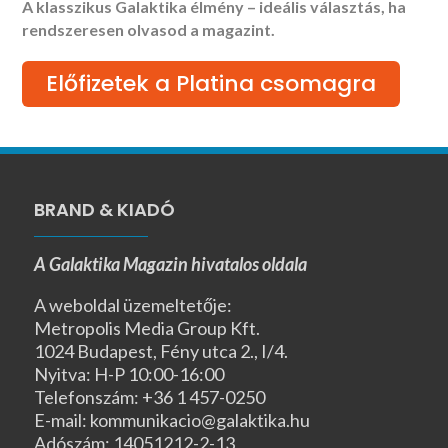
A klasszikus Galaktika élmény – ideális választás, ha
rendszeresen olvasod a magazint.
Előfizetek a Platina csomagra
BRAND & KIADÓ
A Galaktika Magazin hivatalos oldala
A weboldal üzemeltetője:
Metropolis Media Group Kft.
1024 Budapest, Fény utca 2., I/4.
Nyitva: H-P 10:00-16:00
Telefonszám: +36 1 457-0250
E-mail: kommunikacio@galaktika.hu
Adószám: 14051212-2-13