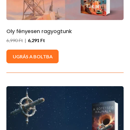
Oly fényesen ragyogtunk
6,990 Ft
|
6,291 Ft
UGRÁS A BOLTBA