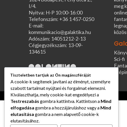
I/4.
meg k
Nyitva: H-P 10:00-16:00
online
Telefonszám: +36 1 457-0250
fanta
E-mail:
legna
kommunikacio@galaktika.hu
közös
Adószám: 14051212-2-13
Gal
Cégjegyzékszám: 13-09-
134615
Köny
Sci-fi
Fanta
Szépi
Tiszteletben tartjuk az Ön magánszféráját
A cookie-k segítenek javítani az élményt, személyre
szabott tartalmat nyújtani és forgalmat elemezni.
Kiválaszthatja, mely cookie-kat engedélyezi a
Testreszabás
gombra kattintva. Kattintson a
Mind
elfogadása
gombra a hozzájáruláshoz vagy a
Mind
elutasítása
gombra a nem alapvető cookie-k
elutasításához.