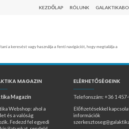
KEZDŐLAP
RÓLUNK
GALAKTIKABO
tani a keresést vagy használja a fenti navigációt, hogy megtalálja a
KTIKA MAGAZIN
ELÉRHETŐSÉGEINK
tika Magazin
Telefonszám: +36 1 457
tika Webshop: ahol a
Előfizetésekkel kapcsola
let és a valóság
információk
ozik. Fedezd fel egyedi
szerkesztoseg@galaktik
kínálatunkat, rendeld