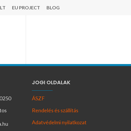
LT
EU PROJECT
BLOG
JOGI OLDALAK
-0250
ÁSZF
tos
Rendelés és szállítás
Adatvédelmi nyilatkozat
a.hu