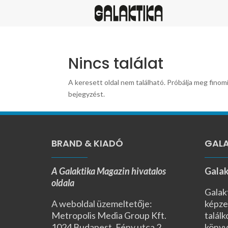
Nincs találat
A keresett oldal nem található. Próbálja meg finomí
bejegyzést.
BRAND & KIADÓ
GALA
A Galaktika Magazin hivatalos
Galak
oldala
Galak
A weboldal üzemeltetője:
képze
Metropolis Media Group Kft.
találk
1024 Budapest, Fény utca 2.,
könyv