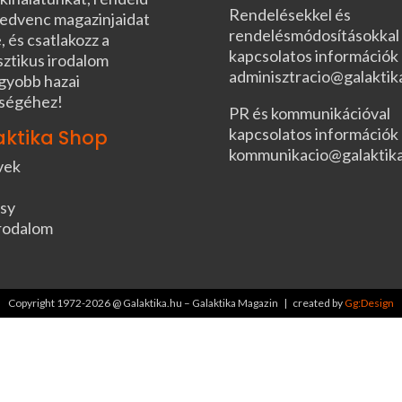
Rendelésekkel és
edvenc magazinjaidat
rendelésmódosításokkal
, és csatlakozz a
kapcsolatos információk
sztikus irodalom
adminisztracio@galaktik
gyobb hazai
ségéhez!
PR és kommunikációval
kapcsolatos információk
aktika Shop
kommunikacio@galaktik
vek
sy
rodalom
Copyright 1972-2026 @ Galaktika.hu – Galaktika Magazin | created by
Gg:Design