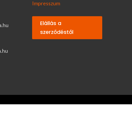
Impresszum
Elállás a
a.hu
szerződéstől
a.hu